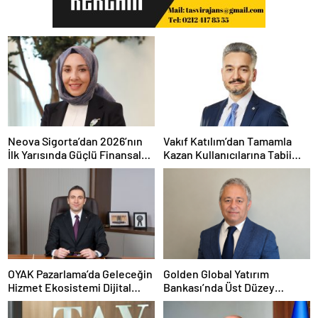
Neova Sigorta’dan 2026’nın
Vakıf Katılım’dan Tamamla
İlk Yarısında Güçlü Finansal
Kazan Kullanıcılarına Tabii
Performans
Premium Fırsatı
OYAK Pazarlama’da Geleceğin
Golden Global Yatırım
Hizmet Ekosistemi Dijital
Bankası’nda Üst Düzey
Dönüşümle Şekilleniyor
Atama: Mustafa Selcen
Yönetim Kurulu Üyesi Oldu