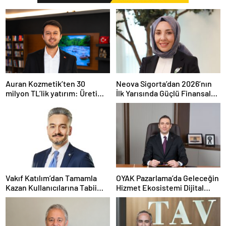
Auran Kozmetik’ten 30
Neova Sigorta’dan 2026’nın
milyon TL’lik yatırım: Üretim
İlk Yarısında Güçlü Finansal
kapasitesi 21 milyon adede
Performans
çıkacak
Vakıf Katılım’dan Tamamla
OYAK Pazarlama’da Geleceğin
Kazan Kullanıcılarına Tabii
Hizmet Ekosistemi Dijital
Premium Fırsatı
Dönüşümle Şekilleniyor