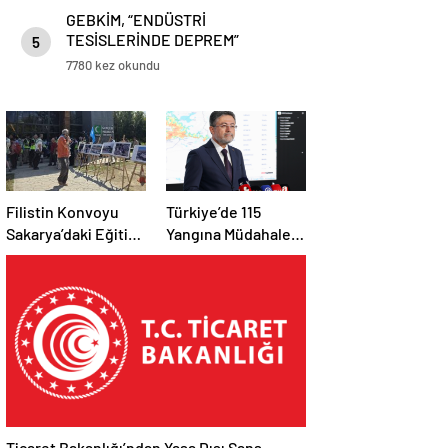
GEBKİM, “ENDÜSTRİ
TESİSLERİNDE DEPREM”
5
SEMİNERİ DÜZENLEDİ
7780 kez okundu
Filistin Konvoyu
Türkiye’de 115
Sakarya’daki Eğitim
Yangına Müdahale
Kampını
Edildi: 110’u Kontrol
Tamamladı: Ankara
Altına Alındı
Etabı Başlıyor
Ticaret Bakanlığı’ndan Yasa Dışı Şans