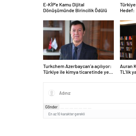
E-KİP’e Kamu Dijital
Türkiye
Dönüşümünde Birincilik Ödülü
Hedef: 
Turkchem Azerbaycan’a açılıyor:
Auran K
Türkiye ile kimya ticaretinde yeni
TL’lik 
dönem
21 mily
Gönder
En az 10 karakter gerekli