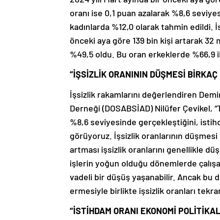
oranı ise 0,1 puan azalarak %8,6 seviyes
kadınlarda %12,0 olarak tahmin edildi. İ
önceki aya göre 139 bin kişi artarak 32 
%49,5 oldu. Bu oran erkeklerde %66,9 i
“İŞSİZLİK ORANININ DÜŞMESİ BİRKAÇ
İşsizlik rakamlarını değerlendiren Demir
Derneği (DOSABSİAD) Nilüfer Çevikel, “TÜ
%8,6 seviyesinde gerçekleştiğini, isti
görüyoruz. İşsizlik oranlarının düşmesi b
artması işsizlik oranlarını genellikle dü
işlerin yoğun olduğu dönemlerde çalışanl
vadeli bir düşüş yaşanabilir. Ancak bu 
ermesiyle birlikte işsizlik oranları tekr
“İSTİHDAM ORANI EKONOMİ POLİTİKA