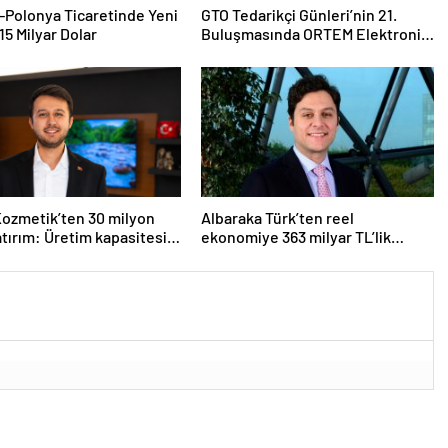
-Polonya Ticaretinde Yeni
GTO Tedarikçi Günleri’nin 21.
15 Milyar Dolar
Buluşmasında ORTEM Elektronik
Tedarikçi Adaylarıyla Buluştu
ozmetik’ten 30 milyon
Albaraka Türk’ten reel
yatırım: Üretim kapasitesi
ekonomiye 363 milyar TL’lik
on adede çıkacak
finansman desteği