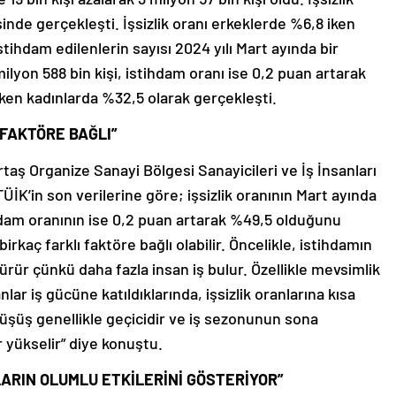
inde gerçekleşti. İşsizlik oranı erkeklerde %6,8 iken
stihdam edilenlerin sayısı 2024 yılı Mart ayında bir
milyon 588 bin kişi, istihdam oranı ise 0,2 puan artarak
ken kadınlarda %32,5 olarak gerçekleşti.
 FAKTÖRE BAĞLI”
taş Organize Sanayi Bölgesi Sanayicileri ve İş İnsanları
İK’in son verilerine göre; işsizlik oranının Mart ayında
hdam oranının ise 0,2 puan artarak %49,5 olduğunu
irkaç farklı faktöre bağlı olabilir. Öncelikle, istihdamın
şürür çünkü daha fazla insan iş bulur. Özellikle mevsimlik
ar iş gücüne katıldıklarında, işsizlik oranlarına kısa
düşüş genellikle geçicidir ve iş sezonunun sona
ar yükselir” diye konuştu.
LARIN OLUMLU ETKİLERİNİ GÖSTERİYOR”