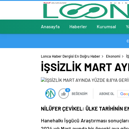
Anasayfa
Haberler
Kurumsal
Y
C
Lonca Haber Dergisi En Doğru Haber
Ekonomi
İ
İŞSİZLİK MART AY
0
BEĞENDİM
ABONE OL
NİLÜFER ÇEVİKEL: ÜLKE TARİHİNİN 
Hanehalkı İşgücü Araştırması sonuçlarına
2024 yılı Mart ayında bir önceki aya göre 