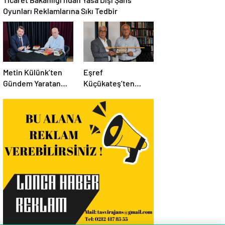
Oyunları Reklamlarına Sıkı Tedbir
Metin Külünk’ten
Eşref
Gündem Yaratan
Küçükateş’ten
Açıklamalar:
İstanbul Eski Valisi
Ekonomi, Liyakat ve
Hüseyin Avni
Siyasete İlişkin
Mutlu’ya Anlamlı
Dikkat Çeken
Ziyaret
Mesajlar