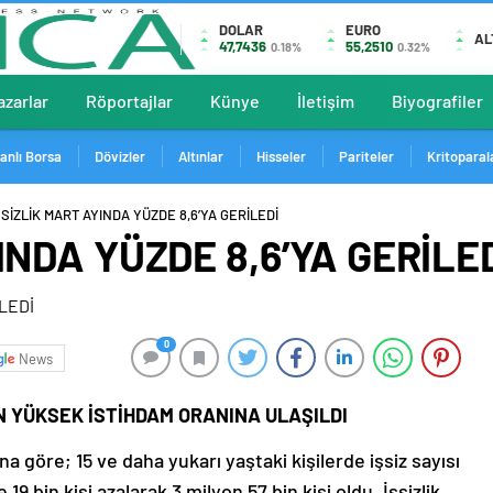
DOLAR
EURO
AL
47,7436
55,2510
0.18%
0.32%
azarlar
Röportajlar
Künye
İletişim
Biyografiler
anlı Borsa
Dövizler
Altınlar
Hisseler
Pariteler
Kritoparal
ŞSİZLİK MART AYINDA YÜZDE 8,6’YA GERİLEDİ
INDA YÜZDE 8,6’YA GERİLE
0
News
EN YÜKSEK İSTİHDAM ORANINA ULAŞILDI
 göre; 15 ve daha yukarı yaştaki kişilerde işsiz sayısı
19 bin kişi azalarak 3 milyon 57 bin kişi oldu. İşsizlik