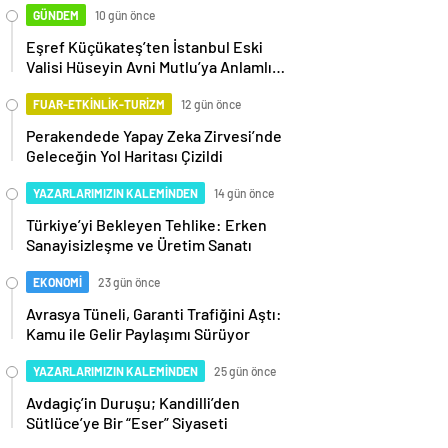
GÜNDEM
10 gün önce
Eşref Küçükateş’ten İstanbul Eski
Valisi Hüseyin Avni Mutlu’ya Anlamlı
Ziyaret
FUAR-ETKİNLİK-TURİZM
12 gün önce
Perakendede Yapay Zeka Zirvesi’nde
Geleceğin Yol Haritası Çizildi
YAZARLARIMIZIN KALEMİNDEN
14 gün önce
Türkiye’yi Bekleyen Tehlike: Erken
Sanayisizleşme ve Üretim Sanatı
EKONOMİ
23 gün önce
Avrasya Tüneli, Garanti Trafiğini Aştı:
Kamu ile Gelir Paylaşımı Sürüyor
YAZARLARIMIZIN KALEMİNDEN
25 gün önce
Avdagiç’in Duruşu; Kandilli’den
Sütlüce’ye Bir “Eser” Siyaseti