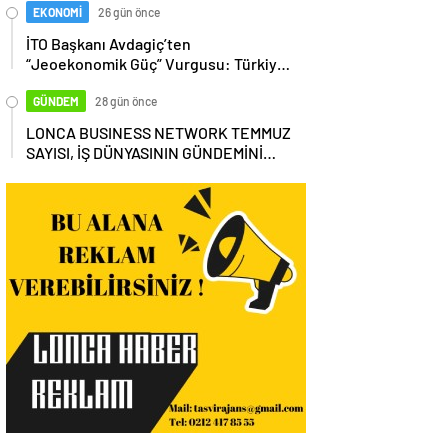
EKONOMİ
26 gün önce
İTO Başkanı Avdagiç’ten
“Jeoekonomik Güç” Vurgusu: Türkiye,
Küresel Tedarik Zincirinin Merkezi
Olmalı
GÜNDEM
28 gün önce
LONCA BUSINESS NETWORK TEMMUZ
SAYISI, İŞ DÜNYASININ GÜNDEMİNİ
MASAYA YATIRDI