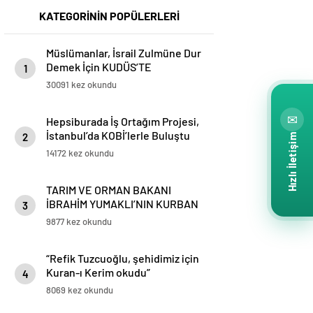
KATEGORİNİN POPÜLERLERİ
Müslümanlar, İsrail Zulmüne Dur
Demek İçin KUDÜS’TE
1
BULUŞMAK ÜZERE ahitleşiyor…
30091 kez okundu
www.kudustebulusmakuzere.com
✉
Hepsiburada İş Ortağım Projesi,
İstanbul’da KOBİ’lerle Buluştu
2
Hızlı İletişim
14172 kez okundu
TARIM VE ORMAN BAKANI
İBRAHİM YUMAKLI’NIN KURBAN
3
BAYRAMI MESAJI
9877 kez okundu
“Refik Tuzcuoğlu, şehidimiz için
Kuran-ı Kerim okudu”
4
8069 kez okundu