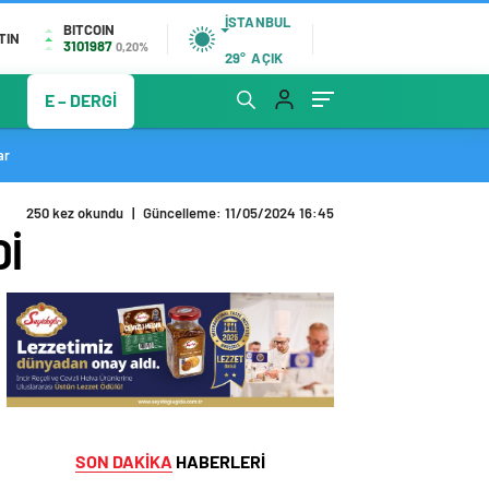
İSTANBUL
BITCOIN
TIN
3101987
0,20%
29°
AÇIK
E – DERGİ
ar
250 kez okundu
|
Güncelleme: 11/05/2024 16:45
Dİ
SON DAKİKA
HABERLERİ