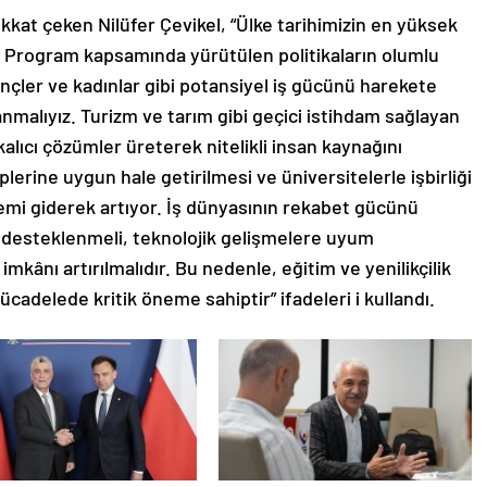
kat çeken Nilüfer Çevikel, “Ülke tarihimizin en yüksek
li Program kapsamında yürütülen politikaların olumlu
gençler ve kadınlar gibi potansiyel iş gücünü harekete
anmalıyız. Turizm ve tarım gibi geçici istihdam sağlayan
kalıcı çözümler üreterek nitelikli insan kaynağını
eplerine uygun hale getirilmesi ve üniversitelerle işbirliği
emi giderek artıyor. İş dünyasının rekabet gücünü
k desteklenmeli, teknolojik gelişmelere uyum
mkânı artırılmalıdır. Bu nedenle, eğitim ve yenilikçilik
mücadelede kritik öneme sahiptir” ifadeleri i kullandı.