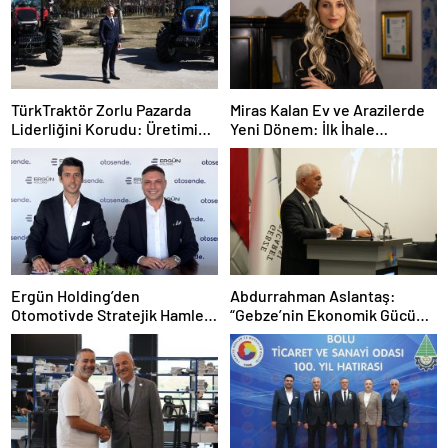
TürkTraktör Zorlu Pazarda
Miras Kalan Ev ve Arazilerde
Liderliğini Korudu: Üretimin
Yeni Dönem: İlk İhale
Yüzde 58’ini, İhracatın Yüzde
Mirasçılara Ayrıldı
74’ünü Karşıladı
Ergün Holding’den
Abdurrahman Aslantaş:
Otomotivde Stratejik Hamle:
“Gebze’nin Ekonomik Gücünü
Otosende’yi Bünyesine Kattı
Daha da İleri Taşıyacağız”