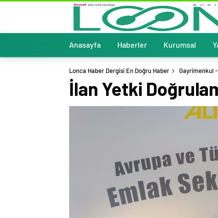
Anasayfa
Haberler
Kurumsal
Y
Lonca Haber Dergisi En Doğru Haber
Gayrimenkul -
İlan Yetki Doğrula