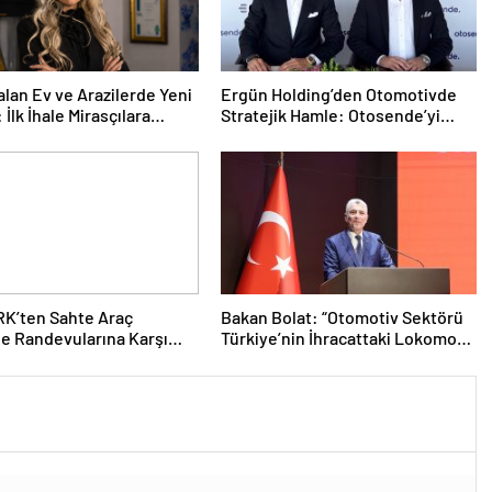
alan Ev ve Arazilerde Yeni
Ergün Holding’den Otomotivde
İlk İhale Mirasçılara
Stratejik Hamle: Otosende’yi
Bünyesine Kattı
K’ten Sahte Araç
Bakan Bolat: “Otomotiv Sektörü
e Randevularına Karşı
Türkiye’nin İhracattaki Lokomotif
yarı
Gücü Olmayı Sürdürüyor”