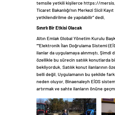
temsile yetkili kişilerce https://mersis
Ticaret Bakanlığı’nın Merkezi Sicil Kayı
yetkilendirilme de yapılabilir” dedi.
Sınırlı Bir Etkisi Olacak
Altın Emlak Global Yönetim Kurulu Başkan
““Elektronik İlan Doğrulama Sistemi (EİD
ilanlar da uygulamaya alınmıştı. Şimdi de
özellikle bu sürecin satılık konutlarda
bekliyorduk. Satılık konut ilanlarının ö
belli değil. Uygulamanın bu şekilde fa
neden oluyor. Binaenaleyh EİDS sistemi,
artırmak ve sahte ilanların önüne geçmek 