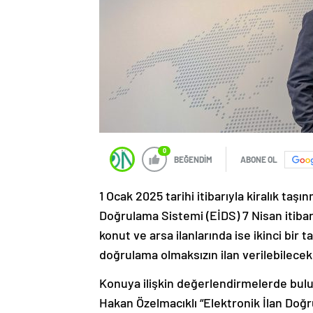
0
BEĞENDİM
ABONE OL
1 Ocak 2025 tarihi itibarıyla kiralık taş
Doğrulama Sistemi (EİDS) 7 Nisan itibarı il
konut ve arsa ilanlarında ise ikinci bi
doğrulama olmaksızın ilan verilebilecek
Konuya ilişkin değerlendirmelerde bul
Hakan Özelmacıklı “Elektronik İlan Doğr