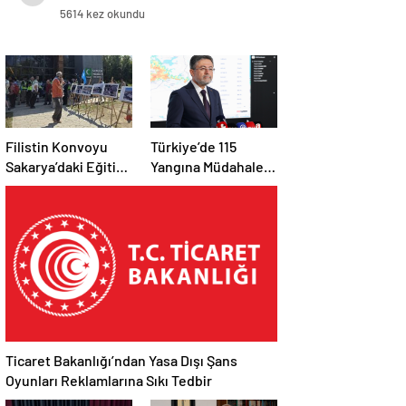
5614 kez okundu
Filistin Konvoyu
Türkiye’de 115
Sakarya’daki Eğitim
Yangına Müdahale
Kampını
Edildi: 110’u Kontrol
Tamamladı: Ankara
Altına Alındı
Etabı Başlıyor
Ticaret Bakanlığı’ndan Yasa Dışı Şans
Oyunları Reklamlarına Sıkı Tedbir