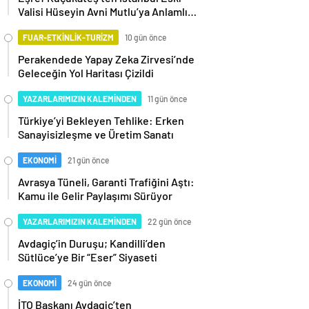
Valisi Hüseyin Avni Mutlu’ya Anlamlı
Ziyaret
FUAR-ETKİNLİK-TURİZM
10 gün önce
Perakendede Yapay Zeka Zirvesi’nde
Geleceğin Yol Haritası Çizildi
YAZARLARIMIZIN KALEMİNDEN
11 gün önce
Türkiye’yi Bekleyen Tehlike: Erken
Sanayisizleşme ve Üretim Sanatı
EKONOMİ
21 gün önce
Avrasya Tüneli, Garanti Trafiğini Aştı:
Kamu ile Gelir Paylaşımı Sürüyor
YAZARLARIMIZIN KALEMİNDEN
22 gün önce
Avdagiç’in Duruşu; Kandilli’den
Sütlüce’ye Bir “Eser” Siyaseti
EKONOMİ
24 gün önce
İTO Başkanı Avdagiç’ten