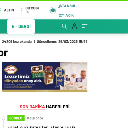
İSTANBUL
BITCOIN
ALTIN
%
27°
AÇIK
E – DERGİ
24206 kez okundu
|
Güncelleme: 26/03/2025 15:58
or
SON DAKİKA
HABERLERİ
GÜNDEM
8 gün önce
Eşref Küçükateş’ten İstanbul Eski