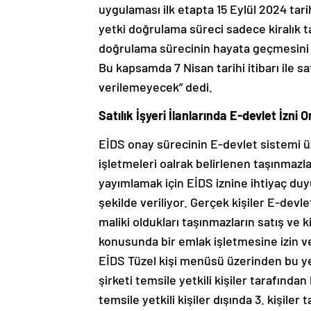
uygulaması ilk etapta 15 Eylül 2024 tarih
yetki doğrulama süreci sadece kiralık taş
doğrulama sürecinin hayata geçmesini b
Bu kapsamda 7 Nisan tarihi itibarı ile sat
verilemeyecek” dedi.
Satılık İşyeri İlanlarında E-devlet İzni O
EİDS onay sürecinin E-devlet sistemi ü
işletmeleri oalrak belirlenen taşınmazlar
yayımlamak için EİDS iznine ihtiyaç duyuy
şekilde veriliyor. Gerçek kişiler E-dev
maliki oldukları taşınmazların satış ve 
konusunda bir emlak işletmesine izin ver
EİDS Tüzel kişi menüsü üzerinden bu yet
şirketi temsile yetkili kişiler tarafında
temsile yetkili kişiler dışında 3. kişiler