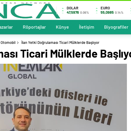
DOLAR
EURO
47,5976
55,0985
0.06%
0.14%
azarlar
Röportajlar
Künye
İletişim
Biyografiler
 Otomobil
İlan Yetki Doğrulaması Ticari Mülklerde Başlıyor
ması Ticari Mülklerde Başlıy