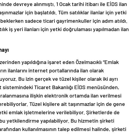
inde devreye alınmıştı. 1 Ocak tarihi itibarı ile EİDS ilan
ınmazlar için başlatıldı. Tüm satılıklar ilanlar için yetki
eklerken sadece ticari gayrimenkuller için adım atıldı.
ılık iş yeri ilanları için yetki doğrulaması yapılmadan ilan
nayı
zerinden yapıldığına işaret eden Özelmacıklı “Emlak
ın ilanlarını internet portallarında ilan olarak
oruz. Bu izin gerçek ve tüzel kişiler olarak iki ayrı
let sistemindeki Ticaret Bakanlığı EİDS menüsünden,
kiralanmasına ilişkin elektronik ortamda ilan verilmesi
ebiliyorlar. Tüzel kişilere ait taşınmazlar için de gene
ki emlak işletmelerine verilebiliyor. Şirketlerde de
n bu yetkilendirme yapılabiliyor. Bu hizmetin şirketi
 tarafından kullanılmasının talep edilmesi halinde, şirketi