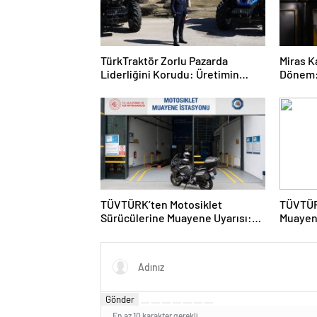
TürkTraktör Zorlu Pazarda
Miras K
Liderliğini Korudu: Üretimin
Dönem: 
Yüzde 58’ini, İhracatın Yüzde
Ayrıldı
74’ünü Karşıladı
TÜVTÜRK’ten Motosiklet
TÜVTÜR
Sürücülerine Muayene Uyarısı:
Muayen
Güvenli Sürüş İçin Teknik
Kritik U
Kontrolleri İhmal Etmeyin
Gönder
En az 10 karakter gerekli