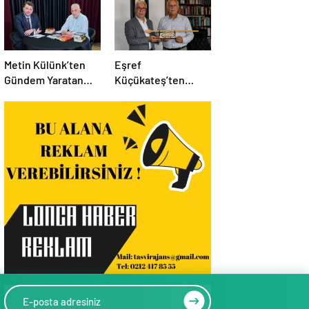
Metin Külünk’ten
Eşref
Gündem Yaratan
Küçükateş’ten
Açıklamalar:
İstanbul Eski Valisi
Ekonomi, Liyakat ve
Hüseyin Avni
Siyasete İlişkin
Mutlu’ya Anlamlı
Dikkat Çeken
Ziyaret
Mesajlar