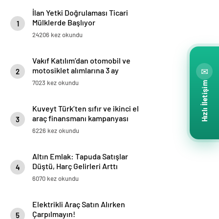
İlan Yetki Doğrulaması Ticari
Mülklerde Başlıyor
1
24206 kez okundu
Vakıf Katılım’dan otomobil ve
motosiklet alımlarına 3 ay
✉
2
ertelemeli özel finansman
7023 kez okundu
Hızlı İletişim
fırsatı
Kuveyt Türk’ten sıfır ve ikinci el
araç finansmanı kampanyası
3
6226 kez okundu
Altın Emlak: Tapuda Satışlar
Düştü, Harç Gelirleri Arttı
4
6070 kez okundu
Elektrikli Araç Satın Alırken
Çarpılmayın!
5