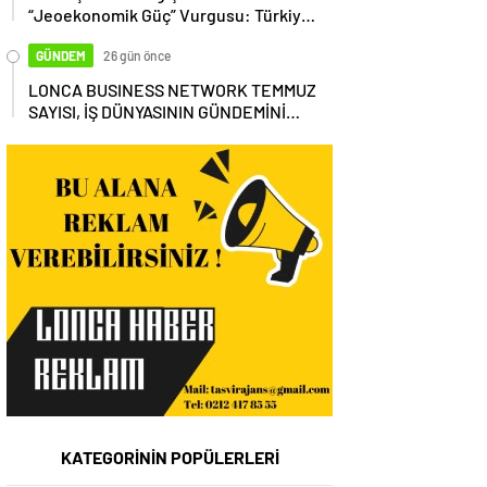
“Jeoekonomik Güç” Vurgusu: Türkiye,
Küresel Tedarik Zincirinin Merkezi
Olmalı
GÜNDEM
26 gün önce
LONCA BUSINESS NETWORK TEMMUZ
SAYISI, İŞ DÜNYASININ GÜNDEMİNİ
MASAYA YATIRDI
KATEGORİNİN POPÜLERLERİ