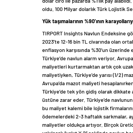
dolar ciro ile pazarda %1’lik pay alabild
oldu. 100 Milyar dolarlık Türk Lojistik Sek
Yük taşımalarının %90’ının karayollarıy
TIRPORT Insights Navlun Endeksine gör
2023’te 12-16 bin TL civarında olan ort
enflasyon karşısında %30’un üzerinde eri
Türkiye’de navlun alarm veriyor. Avrup
maliyetleri kurtarmaktan artık çok uzak
maliyetiyken, Türkiye’de yarısı (1/2) m
Avrupa’da mazot maliyeti hesaplanırken “
Türkiye’de tek yön gidiş olarak dikkate 
üstüne zarar eder. Türkiye’de navlunu
bu maliyet kalemi bile lojistik firmaları
ödemelerdeki 2-3 haftalık sarkmalar, ay
maliyetler oldukça artıyor. Birçok üret