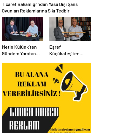
Ticaret Bakanlığı’ndan Yasa Dışı Şans
Oyunları Reklamlarına Sıkı Tedbir
Metin Külünk’ten
Eşref
Gündem Yaratan
Küçükateş’ten
Açıklamalar:
İstanbul Eski Valisi
Ekonomi, Liyakat ve
Hüseyin Avni
Siyasete İlişkin
Mutlu’ya Anlamlı
Dikkat Çeken
Ziyaret
Mesajlar