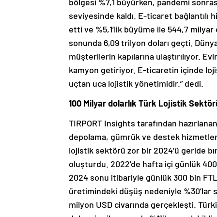
bölgesi %7,1 büyürken, pandemi sonras
seviyesinde kaldı. E-ticaret bağlantıl
etti ve %5,1’lik büyüme ile 544,7 milyar 
sonunda 6,09 trilyon doları geçti. Düny
müşterilerin kapılarına ulaştırılıyor. Ev
kamyon getiriyor. E-ticaretin içinde loji
uçtan uca lojistik yönetimidir.” dedi.
100 Milyar dolarlık Türk Lojistik Sektörü 
TIRPORT Insights tarafından hazırlanan 
depolama, gümrük ve destek hizmetleriy
lojistik sektörü zor bir 2024’ü geride b
oluşturdu. 2022’de hafta içi günlük 400
2024 sonu itibariyle günlük 300 bin FTL 
üretimindeki düşüş nedeniyle %30’lar 
milyon USD civarında gerçekleşti. Türkiy