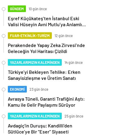
GÜNDEM
10 gün önce
Eşref Küçükateş’ten İstanbul Eski
Valisi Hüseyin Avni Mutlu’ya Anlamlı
Ziyaret
FUAR-ETKİNLİK-TURİZM
12 gün önce
Perakendede Yapay Zeka Zirvesi’nde
Geleceğin Yol Haritası Çizildi
YAZARLARIMIZIN KALEMİNDEN
14 gün önce
Türkiye’yi Bekleyen Tehlike: Erken
Sanayisizleşme ve Üretim Sanatı
EKONOMİ
23 gün önce
Avrasya Tüneli, Garanti Trafiğini Aştı:
Kamu ile Gelir Paylaşımı Sürüyor
YAZARLARIMIZIN KALEMİNDEN
25 gün önce
Avdagiç’in Duruşu; Kandilli’den
Sütlüce’ye Bir “Eser” Siyaseti