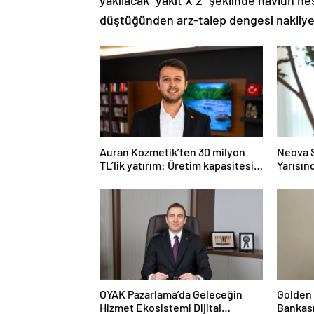
yakılacak “yakıt X 2” şeklinde navlun he
düştüğünden arz-talep dengesi nakliye
Auran Kozmetik’ten 30 milyon
Neova S
TL’lik yatırım: Üretim kapasitesi
Yarısın
21 milyon adede çıkacak
Perfor
OYAK Pazarlama’da Geleceğin
Golden 
Hizmet Ekosistemi Dijital
Bankas