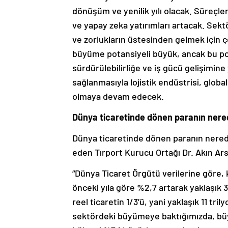
dönüşüm ve yenilik yılı olacak. Süreçle
ve yapay zeka yatırımları artacak. Sek
ve zorlukların üstesinden gelmek için ç
büyüme potansiyeli büyük, ancak bu po
sürdürülebilirliğe ve iş gücü gelişimine 
sağlanmasıyla lojistik endüstrisi, globa
olmaya devam edecek.
Dünya ticaretinde dönen paranın neredey
Dünya ticaretinde dönen paranın neredey
eden Tırport Kurucu Ortağı Dr. Akın Ars
“Dünya Ticaret Örgütü verilerine göre, k
önceki yıla göre %2,7 artarak yaklaşık 
reel ticaretin 1/3’ü, yani yaklaşık 11 trilyo
sektördeki büyümeye baktığımızda, büy