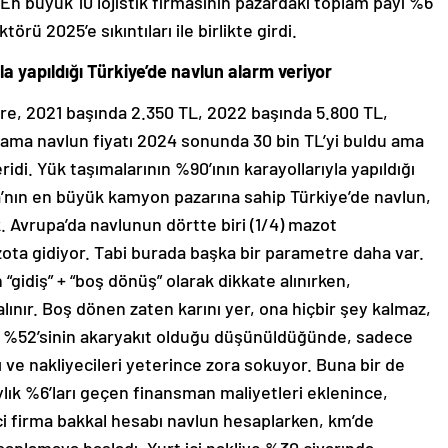
i. En büyük 10 lojistik firmasının pazardaki toplam payı %6
törü 2025’e sıkıntıları ile birlikte girdi.
la yapıldığı Türkiye’de navlun alarm veriyor
e, 2021 başında 2.350 TL, 2022 başında 5.800 TL,
alama navlun fiyatı 2024 sonunda 30 bin TL’yi buldu ama
di. Yük taşımalarının %90’ının karayollarıyla yapıldığı
a’nın en büyük kamyon pazarına sahip Türkiye’de navlun,
. Avrupa’da navlunun dörtte biri (1/4) mazot
azota gidiyor. Tabi burada başka bir parametre daha var.
gidiş” + “boş dönüş” olarak dikkate alınırken,
alınır. Boş dönen zaten karını yer, ona hiçbir şey kalmaz,
n %52’sinin akaryakıt olduğu düşünüldüğünde, sadece
nı ve nakliyecileri yeterince zora sokuyor. Buna bir de
lık %6’ları geçen finansman maliyetleri eklenince,
ici firma bakkal hesabı navlun hesaplarken, km’de