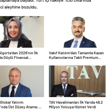
saplamaya başladı. Yurt içi nakliye %30 civarında
ci aleyhine bozuldu.
igorta’dan 2026’nın İlk
Vakıf Katılım’dan Tamamla Kazan
da Güçlü Finansal
Kullanıcılarına Tabii Premium
mans
Fırsatı
Global Yatırım
TAV Havalimanları İlk Yarıda 48,2
ı’nda Üst Düzey Atama:
Milyon Yolcuya Hizmet Verdi