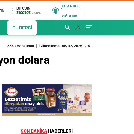
İSTANBUL
BITCOIN
TIN
3100395
0,50%
29°
AÇIK
E – DERGİ
385 kez okundu
|
Güncelleme: 06/02/2025 17:51
lyon dolara
SON DAKİKA
HABERLERİ