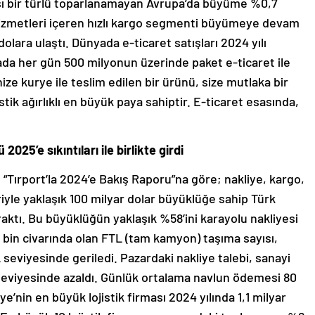
ı bir türlü toparlanamayan Avrupa’da büyüme %0,7
ı hizmetleri içeren hızlı kargo segmenti büyümeye devam
dolara ulaştı. Dünyada e-ticaret satışları 2024 yılı
ada her gün 500 milyonun üzerinde paket e-ticaret ile
inize kurye ile teslim edilen bir ürünü, size mutlaka bir
stik ağırlıklı en büyük paya sahiptir. E-ticaret esasında,
2025’e sıkıntıları ile birlikte girdi
“Tırport’la 2024’e Bakış Raporu”na göre; nakliye, kargo,
le yaklaşık 100 milyar dolar büyüklüğe sahip Türk
ıraktı. Bu büyüklüğün yaklaşık %58’ini karayolu nakliyesi
 bin civarında olan FTL (tam kamyon) taşıma sayısı,
seviyesinde geriledi. Pazardaki nakliye talebi, sanayi
seviyesinde azaldı. Günlük ortalama navlun ödemesi 80
e’nin en büyük lojistik firması 2024 yılında 1,1 milyar