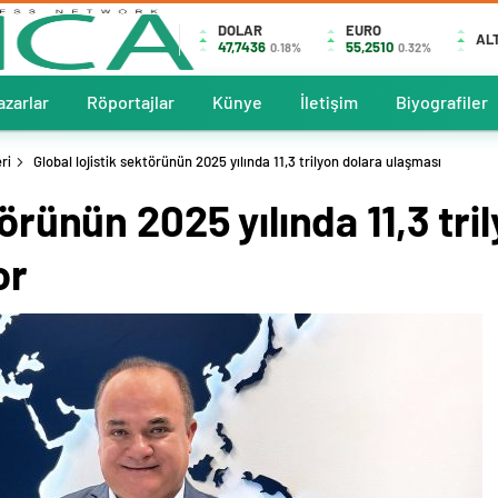
DOLAR
EURO
AL
47,7436
55,2510
0.18%
0.32%
azarlar
Röportajlar
Künye
İletişim
Biyografiler
ri
Global lojistik sektörünün 2025 yılında 11,3 trilyon dolara ulaşması
törünün 2025 yılında 11,3 tri
or