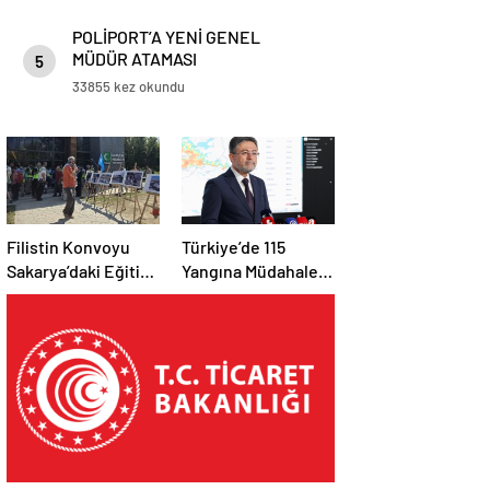
POLİPORT’A YENİ GENEL
MÜDÜR ATAMASI
5
33855 kez okundu
Filistin Konvoyu
Türkiye’de 115
Sakarya’daki Eğitim
Yangına Müdahale
Kampını
Edildi: 110’u Kontrol
Tamamladı: Ankara
Altına Alındı
Etabı Başlıyor