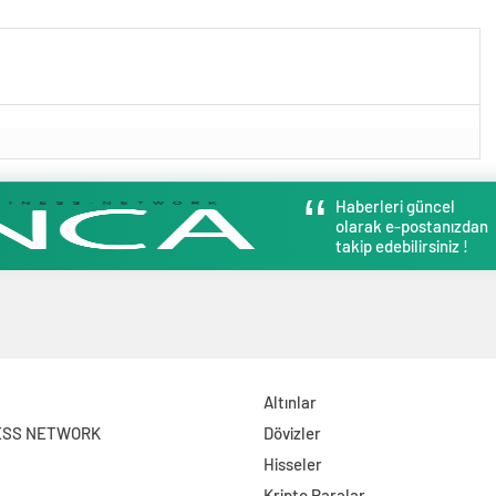
 Selcen Yönetim Kurulu
ldu
Haberleri güncel
olarak e-postanızdan
takip edebilirsiniz !
Altınlar
ESS NETWORK
Dövizler
Hisseler
Kripto Paralar