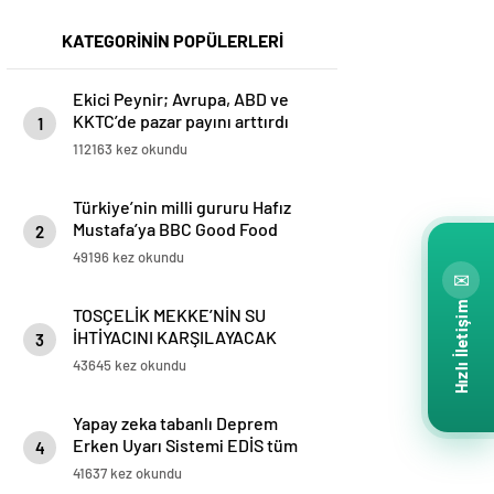
KATEGORİNİN POPÜLERLERİ
Ekici Peynir; Avrupa, ABD ve
KKTC’de pazar payını arttırdı
1
112163 kez okundu
Türkiye’nin milli gururu Hafız
Mustafa’ya BBC Good Food
2
ödülü
49196 kez okundu
✉
Hızlı İletişim
TOSÇELİK MEKKE’NİN SU
İHTİYACINI KARŞILAYACAK
3
PROJESİ’NİN BORU TEDARİKİNİ
43645 kez okundu
TAMAMLADI
Yapay zeka tabanlı Deprem
Erken Uyarı Sistemi EDİS tüm
4
Marmara’da kullanılmaya
41637 kez okundu
başlandı