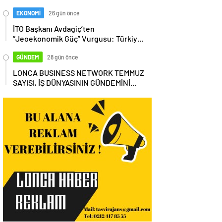
EKONOMİ
26 gün önce
İTO Başkanı Avdagiç’ten
“Jeoekonomik Güç” Vurgusu: Türkiye,
Küresel Tedarik Zincirinin Merkezi
Olmalı
GÜNDEM
28 gün önce
LONCA BUSINESS NETWORK TEMMUZ
SAYISI, İŞ DÜNYASININ GÜNDEMİNİ
MASAYA YATIRDI