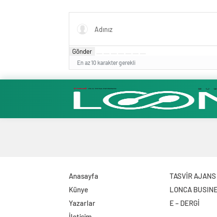
Dönüşümle Şekilleniyor
Mustafa
Üyesi O
Gönder
En az 10 karakter gerekli
Anasayfa
TASVİR AJANS
Künye
LONCA BUSIN
Yazarlar
E – DERGİ
İletişim