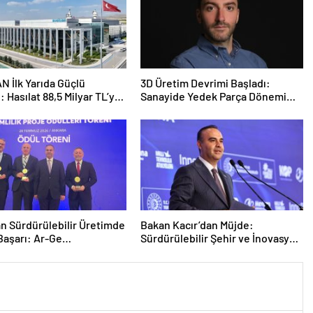
 İlk Yarıda Güçlü
3D Üretim Devrimi Başladı:
 Hasılat 88,5 Milyar TL’ye,
Sanayide Yedek Parça Dönemi
zleşmeler 4,9 Milyar
Kapanıyor
Ulaştı
n Sürdürülebilir Üretimde
Bakan Kacır’dan Müjde:
Başarı: Ar-Ge
Sürdürülebilir Şehir ve İnovasyon
isinde Birincilik
Merkezleri Kurulacak