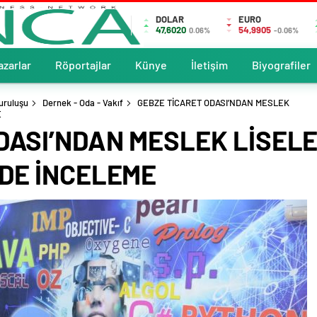
DOLAR
EURO
47,6020
54,9905
0.06%
-0.06%
azarlar
Röportajlar
Künye
İletişim
Biyografiler
uruluşu
Dernek - Oda - Vakıf
GEBZE TİCARET ODASI’NDAN MESLEK
E
DASI’NDAN MESLEK LİSEL
DE İNCELEME