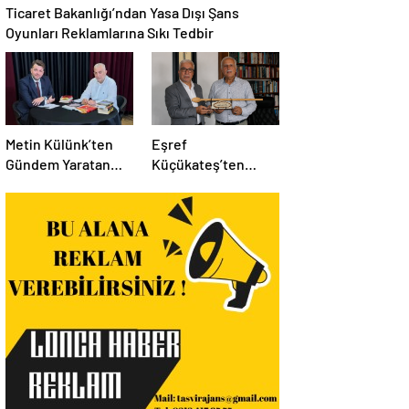
Ticaret Bakanlığı’ndan Yasa Dışı Şans
Oyunları Reklamlarına Sıkı Tedbir
Metin Külünk’ten
Eşref
Gündem Yaratan
Küçükateş’ten
Açıklamalar:
İstanbul Eski Valisi
Ekonomi, Liyakat ve
Hüseyin Avni
Siyasete İlişkin
Mutlu’ya Anlamlı
Dikkat Çeken
Ziyaret
Mesajlar