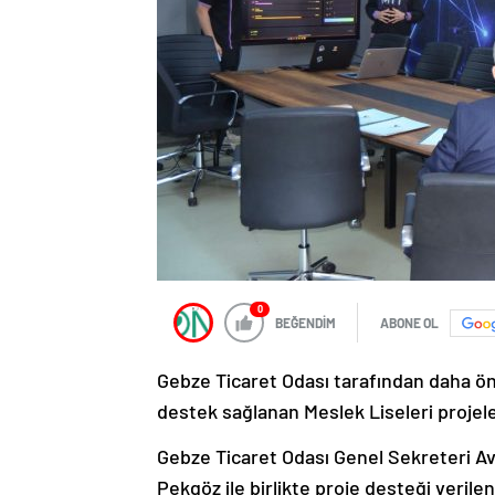
0
BEĞENDİM
ABONE OL
Gebze Ticaret Odası tarafından daha ön
destek sağlanan Meslek Liseleri projel
Gebze Ticaret Odası Genel Sekreteri Av.
Pekgöz ile birlikte proje desteği verile