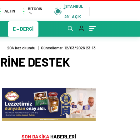
İSTANBUL
BITCOIN
ALTIN
%
29°
AÇIK
E – DERGİ
204 kez okundu
|
Güncelleme: 12/03/2026 23:13
ERİNE DESTEK
SON DAKİKA
HABERLERİ