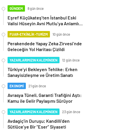
GÜNDEM
8 gün önce
Eşref Küçükateş’ten İstanbul Eski
Valisi Hüseyin Avni Mutlu’ya Anlamlı
Ziyaret
FUAR-ETKİNLİK-TURİZM
10 gün önce
Perakendede Yapay Zeka Zirvesi’nde
Geleceğin Yol Haritası Çizildi
YAZARLARIMIZIN KALEMİNDEN
12 gün önce
Türkiye’yi Bekleyen Tehlike: Erken
Sanayisizleşme ve Üretim Sanatı
EKONOMİ
21 gün önce
Avrasya Tüneli, Garanti Trafiğini Aştı:
Kamu ile Gelir Paylaşımı Sürüyor
YAZARLARIMIZIN KALEMİNDEN
23 gün önce
Avdagiç’in Duruşu; Kandilli’den
Sütlüce’ye Bir “Eser” Siyaseti