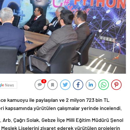
0
News
ce kamuoyu ile paylaşılan ve 2 milyon 723 bin TL
eri kapsamında yürütülen çalışmalar yerinde incelendi.
 Arb. Çağrı Solak, Gebze İlçe Milli Eğitim Müdürü Şenol
n Meslek Liselerini ziyaret ederek yürütülen projelerin