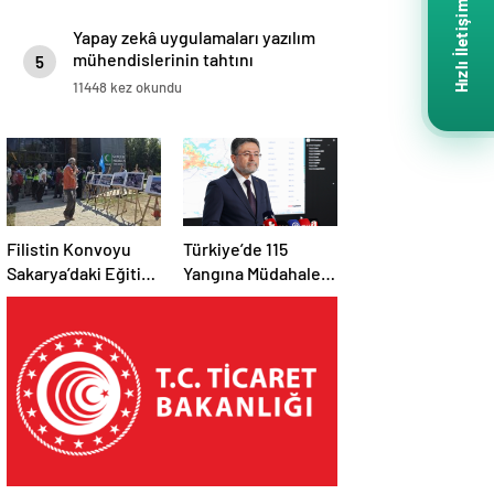
Hızlı İletişim
Yapay zekâ uygulamaları yazılım
mühendislerinin tahtını
5
sallayabilir
11448 kez okundu
Filistin Konvoyu
Türkiye’de 115
Sakarya’daki Eğitim
Yangına Müdahale
Kampını
Edildi: 110’u Kontrol
Tamamladı: Ankara
Altına Alındı
Etabı Başlıyor