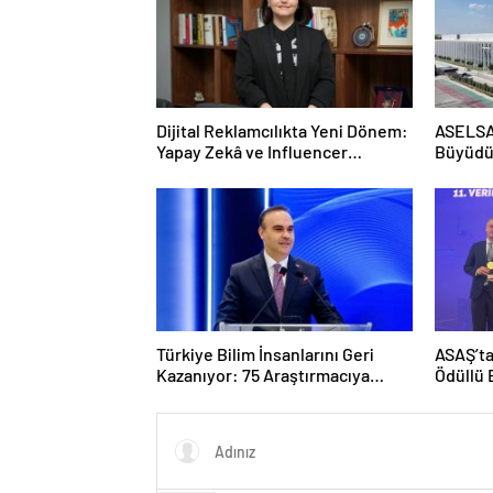
Dijital Reklamcılıkta Yeni Dönem:
ASELSAN
Yapay Zekâ ve Influencer
Büyüdü:
Reklamlarına Yeni Kurallar
Yeni Sö
Dolara 
Türkiye Bilim İnsanlarını Geri
ASAŞ’ta
Kazanıyor: 75 Araştırmacıya
Ödüllü 
“Tersine Beyin Göçü” Desteği
Kategor