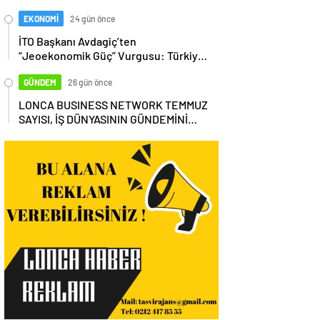
EKONOMİ
24 gün önce
İTO Başkanı Avdagiç’ten
“Jeoekonomik Güç” Vurgusu: Türkiye,
Küresel Tedarik Zincirinin Merkezi
Olmalı
GÜNDEM
26 gün önce
LONCA BUSINESS NETWORK TEMMUZ
SAYISI, İŞ DÜNYASININ GÜNDEMİNİ
MASAYA YATIRDI