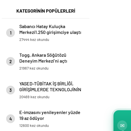
KATEGORİNİN POPÜLERLERİ
Sabancı Hatay Kuluçka
Merkezi1.250 girişimciye ulaştı
1
27444 kez okundu
Togg, Ankara Söğütözü
Deneyim Merkezi’ni açtı
2
21967 kez okundu
YASED-TÜBİTAK İŞ BİRLİĞİ,
GİRİŞİMLERDE TEKNOLOJİNİN
3
AĞIRLIĞINI ARTIRACAK
20469 kez okundu
E-imzasını yenileyenler yüzde
19 az ödüyor
4
✉
12600 kez okundu