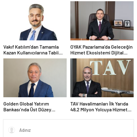
kapasitesi 21 milyon adede
Performans
çıkacak
Vakıf Katılım’dan Tamamla
OYAK Pazarlama’da Geleceğin
Kazan Kullanıcılarına Tabii
Hizmet Ekosistemi Dijital
Premium Fırsatı
Dönüşümle Şekilleniyor
Golden Global Yatırım
TAV Havalimanları İlk Yarıda
Bankası’nda Üst Düzey
48,2 Milyon Yolcuya Hizmet
Atama: Mustafa Selcen
Verdi
Yönetim Kurulu Üyesi Oldu