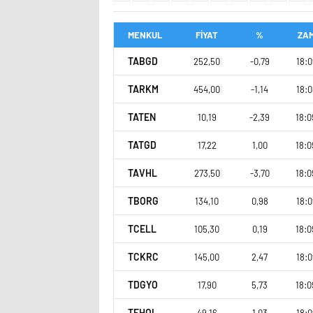
MENKUL
FİYAT
%
ZA
TABGD
252,50
-0,79
18:0
TARKM
454,00
-1,14
18:0
TATEN
10,19
-2,39
18:0
TATGD
17,22
1,00
18:0
TAVHL
273,50
-3,70
18:0
TBORG
134,10
0,98
18:0
TCELL
105,30
0,19
18:0
TCKRC
145,00
2,47
18:0
TDGYO
17,90
5,73
18:0
TEHOL
49,16
1,03
18:0