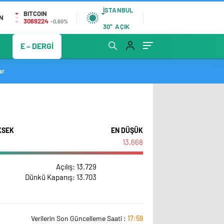
İSTANBUL
BITCOIN
N
3069224
-0,60%
30°
AÇIK
E – DERGİ
ar
KSEK
EN DÜŞÜK
13,668
Açılış
: 13.729
Dünkü Kapanış
: 13.703
Verilerin Son Güncelleme Saati :
17:59