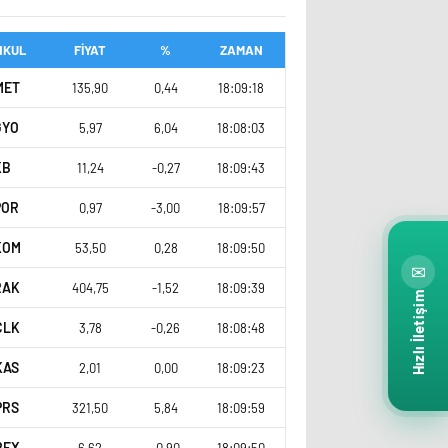
NKUL
FİYAT
%
ZAMAN
MET
135,90
0,44
18:09:18
GYO
5,97
6,04
18:08:03
KB
11,24
-0,27
18:09:43
POR
0,97
-3,00
18:09:57
KOM
53,50
0,28
18:09:50
✉
RAK
404,75
-1,52
18:09:39
Hızlı İletişim
CLK
3,78
-0,26
18:08:48
KAS
2,01
0,00
18:09:23
PRS
321,50
5,84
18:09:59
REX
6,62
-0,90
18:09:50