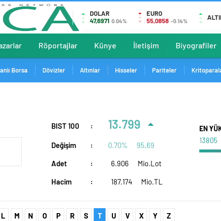
DOLAR
EURO
ALTI
47,6971
55,0858
0.04%
-0.14%
azarlar
Röportajlar
Künye
İletişim
Biyografiler
anlı Borsa
Dövizler
Altınlar
Hisseler
Pariteler
Kritoparal
13.799
BIST 100
:
EN YÜ
13805
Değişim
:
0.70%
95,69
Adet
:
6.906
Mio.Lot
Hacim
:
187.174
Mio.TL
L
M
N
O
P
R
S
T
U
V
X
Y
Z