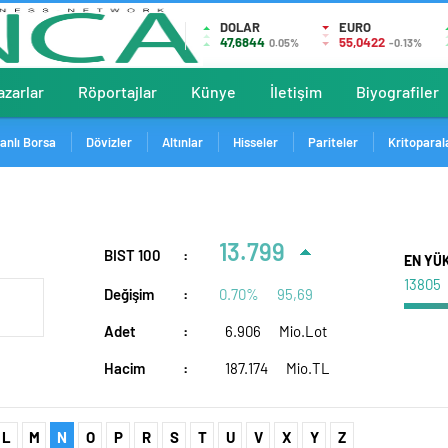
DOLAR
EURO
47,6844
55,0422
0.05%
-0.13%
azarlar
Röportajlar
Künye
İletişim
Biyografiler
anlı Borsa
Dövizler
Altınlar
Hisseler
Pariteler
Kritoparal
13.799
BIST 100
:
EN YÜ
13805
Değişim
:
0.70%
95,69
Adet
:
6.906
Mio.Lot
Hacim
:
187.174
Mio.TL
L
M
N
O
P
R
S
T
U
V
X
Y
Z