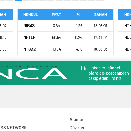
MAN
MENKUL
FİYAT
%
ZAMAN
ME
NIBAS
NT
8:02
3,64
-1,36
18:08:01
NPTLR
NU
8:17
50,54
0,24
17:39:04
NTGAZ
NU
9:56
10,84
-4,16
18:08:03
Haberleri güncel
olarak e-postanızdan
takip edebilirsiniz !
Altınlar
ESS NETWORK
Dövizler