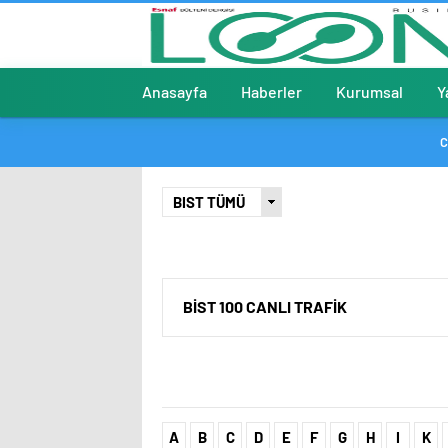
Anasayfa
Haberler
Kurumsal
Y
C
BİST 100 CANLI TRAFİK
A
B
C
D
E
F
G
H
I
K