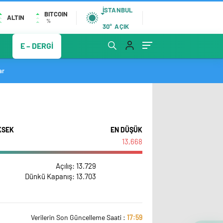
İSTANBUL
BITCOIN
ALTIN
%
30°
AÇIK
E – DERGİ
ar
KSEK
EN DÜŞÜK
13,668
Açılış
: 13.729
Dünkü Kapanış
: 13.703
Verilerin Son Güncelleme Saati :
17:59