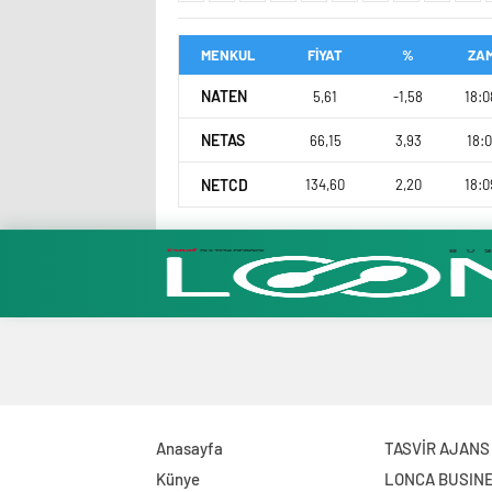
MENKUL
FİYAT
%
ZA
NATEN
5,61
-1,58
18:0
NETAS
66,15
3,93
18:0
NETCD
134,60
2,20
18:0
Anasayfa
TASVİR AJANS
Künye
LONCA BUSIN