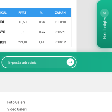
✉
NKUL
FİYAT
%
ZAMAN
Hızlı İletişim
HOL
45,50
-0,26
18:08:01
GYO
9,15
-0,44
18:05:30
HCM
221,10
1,47
18:08:03
Foto Galeri
Video Galeri