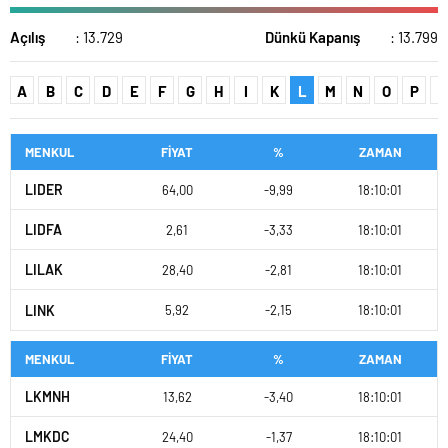
Açılış
: 13.729
Dünkü Kapanış
: 13.799
A
B
C
D
E
F
G
H
I
K
L
M
N
O
P
R
MENKUL
FİYAT
%
ZAMAN
LIDER
64,00
-9,99
18:10:01
LIDFA
2,61
-3,33
18:10:01
LILAK
28,40
-2,81
18:10:01
LINK
5,92
-2,15
18:10:01
MENKUL
FİYAT
%
ZAMAN
LKMNH
13,62
-3,40
18:10:01
LMKDC
24,40
-1,37
18:10:01