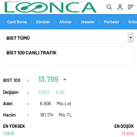
Canlı Borsa
Dövizler
Altınlar
Hisseler
Pariteler
Krit
BİST 100 CANLI TRAFİK
13.799
BIST 100
:
Değişim
:
0.00%
0,00
Adet
:
6.906
Mio.Lot
Hacim
:
187.174
Mio.TL
EN YÜKSEK
EN DÜŞÜK
13805
13,668