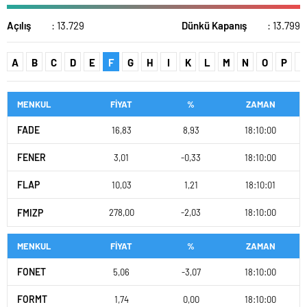
Açılış
: 13.729
Dünkü Kapanış
: 13.799
A
B
C
D
E
F
G
H
I
K
L
M
N
O
P
R
MENKUL
FİYAT
%
ZAMAN
FADE
16,83
8,93
18:10:00
FENER
3,01
-0,33
18:10:00
FLAP
10,03
1,21
18:10:01
FMIZP
278,00
-2,03
18:10:00
MENKUL
FİYAT
%
ZAMAN
FONET
5,06
-3,07
18:10:00
FORMT
1,74
0,00
18:10:00