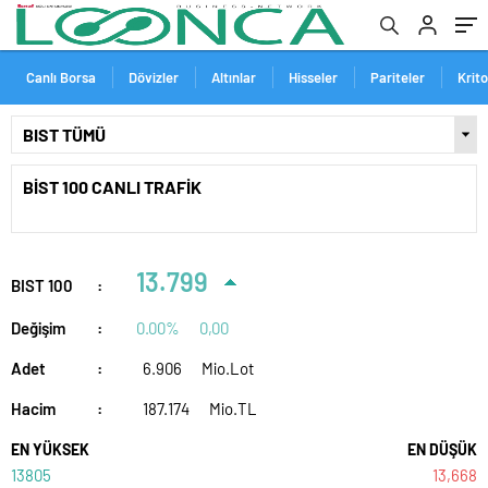
Canlı Borsa
Dövizler
Altınlar
Hisseler
Pariteler
Krit
BİST 100 CANLI TRAFİK
13.799
BIST 100
:
Değişim
:
0.00%
0,00
Adet
:
6.906
Mio.Lot
Hacim
:
187.174
Mio.TL
EN YÜKSEK
EN DÜŞÜK
13805
13,668