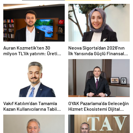
Auran Kozmetik’ten 30
Neova Sigorta’dan 2026’nın
milyon TL’lik yatırım: Üretim
İlk Yarısında Güçlü Finansal
kapasitesi 21 milyon adede
Performans
çıkacak
Vakıf Katılım’dan Tamamla
OYAK Pazarlama’da Geleceğin
Kazan Kullanıcılarına Tabii
Hizmet Ekosistemi Dijital
Premium Fırsatı
Dönüşümle Şekilleniyor