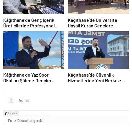
Kâğıthane’de Genç İçerik
Kâğıthane’de Üniversite
Üreticilerine Profesyonel
Hayali Kuran Gençlere
Stüdyo Desteği
Ücretsiz Tercih Rehberliği
Kâğıthane’de Yaz Spor
Kâğıthane’de Güvenlik
Okulları Şöleni: Gençler
Hizmetlerine Yeni Merkez:
Yeteneklerini Sergiledi
Sultan Selim Polis Merkezi’nin
Temeli Atıldı
Gönder
En az 10 karakter gerekli