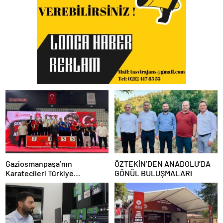
Gaziosmanpaşa’nın
ÖZTEKİN’DEN ANADOLU’DA
Karatecileri Türkiye
GÖNÜL BULUŞMALARI
Şampiyonası’nda Kürsüyü
Bırakmadı