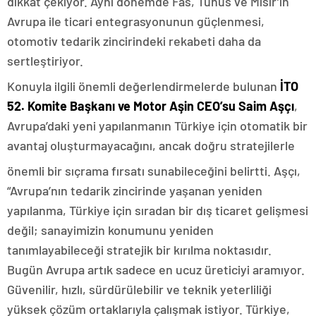
dikkat çekiyor. Aynı dönemde Fas, Tunus ve Mısır’ın
Avrupa ile ticari entegrasyonunun güçlenmesi,
otomotiv tedarik zincirindeki rekabeti daha da
sertleştiriyor.
Konuyla ilgili önemli değerlendirmelerde bulunan
İTO
52. Komite Başkanı ve Motor Aşin CEO’su Saim Aşçı
,
Avrupa’daki yeni yapılanmanın Türkiye için otomatik bir
avantaj oluşturmayacağını, ancak doğru stratejilerle
önemli bir sıçrama fırsatı sunabileceğini belirtti. Aşçı,
“Avrupa’nın tedarik zincirinde yaşanan yeniden
yapılanma, Türkiye için sıradan bir dış ticaret gelişmesi
değil; sanayimizin konumunu yeniden
tanımlayabileceği stratejik bir kırılma noktasıdır.
Bugün Avrupa artık sadece en ucuz üreticiyi aramıyor.
Güvenilir, hızlı, sürdürülebilir ve teknik yeterliliği
yüksek çözüm ortaklarıyla çalışmak istiyor. Türkiye,