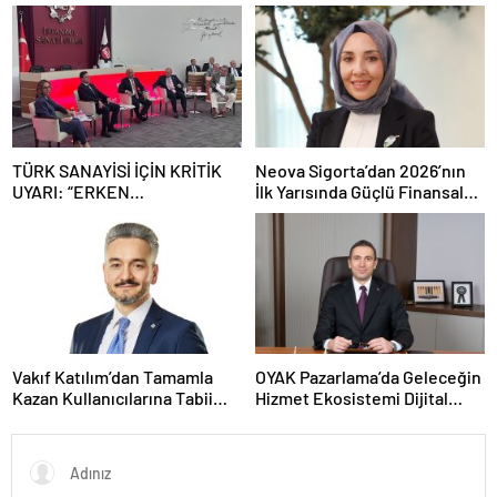
kapasitesi 21 milyon adede
etti, sanayide alarm zilleri
çıkacak
çaldı
TÜRK SANAYİSİ İÇİN KRİTİK
Neova Sigorta’dan 2026’nın
UYARI: “ERKEN
İlk Yarısında Güçlü Finansal
SANAYİSİZLEŞME
Performans
TEHLİKESİYLE KARŞI
KARŞIYAYIZ”
Vakıf Katılım’dan Tamamla
OYAK Pazarlama’da Geleceğin
Kazan Kullanıcılarına Tabii
Hizmet Ekosistemi Dijital
Premium Fırsatı
Dönüşümle Şekilleniyor