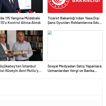
’de 115 Yangına Müdahale
Ticaret Bakanlığı’ndan Yasa Dışı
110’u Kontrol Altına Alındı
Şans Oyunları Reklamlarına Sıkı
Tedbir
üçükateş’ten İstanbul
Sosyal Medyadan Satış Yapanlara
lisi Hüseyin Avni Mutlu’ya
Uzmanlardan Vergi ve Banka
 Ziyaret
Hesabı Uyarısı