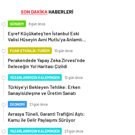
SON DAKİKA
HABERLERİ
GÜNDEM
8 gün önce
Eşref Küçükateş’ten İstanbul Eski
Valisi Hüseyin Avni Mutlu’ya Anlamlı
Ziyaret
FUAR-ETKİNLİK-TURİZM
10 gün önce
Perakendede Yapay Zeka Zirvesi’nde
Geleceğin Yol Haritası Çizildi
YAZARLARIMIZIN KALEMİNDEN
12 gün önce
Türkiye’yi Bekleyen Tehlike: Erken
Sanayisizleşme ve Üretim Sanatı
EKONOMİ
21 gün önce
Avrasya Tüneli, Garanti Trafiğini Aştı:
Kamu ile Gelir Paylaşımı Sürüyor
YAZARLARIMIZIN KALEMİNDEN
23 gün önce