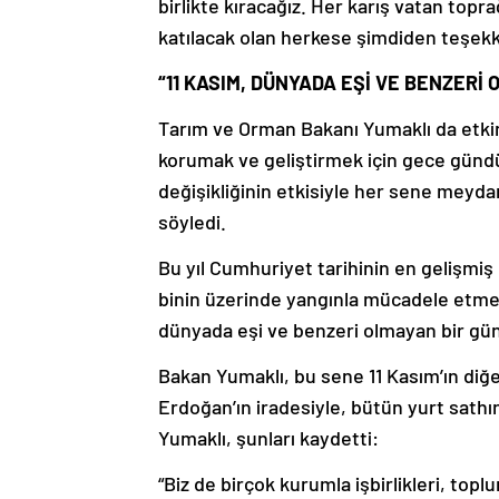
birlikte kıracağız. Her karış vatan topra
katılacak olan herkese şimdiden teşek
“11 KASIM, DÜNYADA EŞİ VE BENZERİ 
Tarım ve Orman Bakanı Yumaklı da etkinl
korumak ve geliştirmek için gece gündüz 
değişikliğinin etkisiyle her sene meyd
söyledi.
Bu yıl Cumhuriyet tarihinin en gelişmiş 
binin üzerinde yangınla mücadele etmek 
dünyada eşi ve benzeri olmayan bir gü
Bakan Yumaklı, bu sene 11 Kasım’ın diğ
Erdoğan’ın iradesiyle, bütün yurt sat
Yumaklı, şunları kaydetti:
“Biz de birçok kurumla işbirlikleri, to