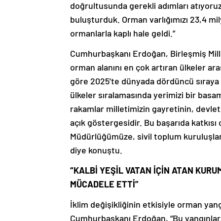
doğrultusunda gerekli adımları atıyoruz
buluşturduk. Orman varlığımızı 23,4 mi
ormanlarla kaplı hale geldi.”
Cumhurbaşkanı Erdoğan, Birleşmiş Mille
orman alanını en çok artıran ülkeler aras
göre 2025’te dünyada dördüncü sıraya y
ülkeler sıralamasında yerimizi bir basa
rakamlar milletimizin gayretinin, devlet
açık göstergesidir. Bu başarıda katkıs
Müdürlüğümüze, sivil toplum kuruluşla
diye konuştu.
“KALBİ YEŞİL VATAN İÇİN ATAN KUR
MÜCADELE ETTİ”
İklim değişikliğinin etkisiyle orman yangı
Cumhurbaşkanı Erdoğan, “Bu yangınlar