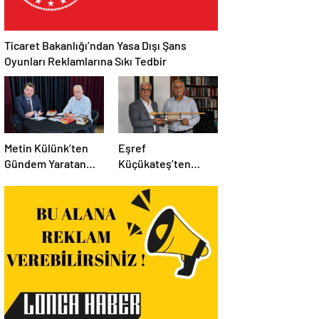
Ticaret Bakanlığı’ndan Yasa Dışı Şans
Oyunları Reklamlarına Sıkı Tedbir
Metin Külünk’ten
Eşref
Gündem Yaratan
Küçükateş’ten
Açıklamalar:
İstanbul Eski Valisi
Ekonomi, Liyakat ve
Hüseyin Avni
Siyasete İlişkin
Mutlu’ya Anlamlı
Dikkat Çeken
Ziyaret
Mesajlar