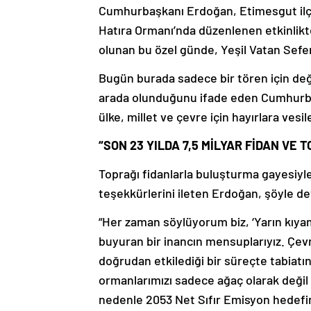
Cumhurbaşkanı Erdoğan, Etimesgut ilçe
Hatıra Ormanı’nda düzenlenen etkinlikte 
olunan bu özel günde, Yeşil Vatan Sef
Bugün burada sadece bir tören için değ
arada olunduğunu ifade eden Cumhurba
ülke, millet ve çevre için hayırlara vesil
“SON 23 YILDA 7,5 MİLYAR FİDAN V
Toprağı fidanlarla buluşturma gayesiyl
teşekkürlerini ileten Erdoğan, şöyle de
“Her zaman söylüyorum biz, ‘Yarın kıyame
buyuran bir inancın mensuplarıyız. Çevre 
doğrudan etkilediği bir süreçte tabiat
ormanlarımızı sadece ağaç olarak değil
nedenle 2053 Net Sıfır Emisyon hedefi