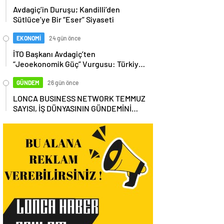
Avdagiç’in Duruşu; Kandilli’den
Sütlüce’ye Bir “Eser” Siyaseti
EKONOMİ
24 gün önce
İTO Başkanı Avdagiç’ten
“Jeoekonomik Güç” Vurgusu: Türkiye,
Küresel Tedarik Zincirinin Merkezi
Olmalı
GÜNDEM
26 gün önce
LONCA BUSINESS NETWORK TEMMUZ
SAYISI, İŞ DÜNYASININ GÜNDEMİNİ
MASAYA YATIRDI