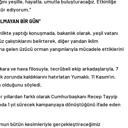
ğını yeşille, hayatla, umutla buluşturacağız. Etkinliğe
kür ediyorum.”
OLMAYAN BİR GÜN”
ikte yaptığı konuşmada, bakanlık olarak, yeşil vatanı
çalıştıklarını belirterek, diğer yandan iklim
ana gelen üzücü orman yangınlarıyla mücadele ettiklerini
kara ve hava filosuyla, tecrübeli ekip arkadaşlarıyla, 7
zorunda kaldıklarını hatırlatan Yumaklı, 11 Kasım’ın,
n olduğunu söyledi.
er yıllardan farklı olarak Cumhurbaşkanı Recep Tayyip
hında 1 yıl sürecek kampanyaya dönüştüğünü ifade eden
plumun bütün kesimleriyle gerçekleştireceğimiz