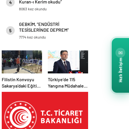
Kuran-ı Kerim okudu”
4
8063 kez okundu
GEBKİM, “ENDÜSTRİ
TESİSLERİNDE DEPREM”
5
SEMİNERİ DÜZENLEDİ
7774 kez okundu
✉
Hızlı İletişim
Filistin Konvoyu
Türkiye’de 115
Sakarya’daki Eğitim
Yangına Müdahale
Kampını
Edildi: 110’u Kontrol
Tamamladı: Ankara
Altına Alındı
Etabı Başlıyor