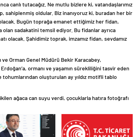
unca canlı tutacağız. Ne mutlu bizlere ki, vatandaşlarımız
, sahiplenmiş oldular. Biz inanıyoruz ki, buradan her bir
 olacak. Bugün toprağa emanet ettiğimiz her fidan,
a olan sadakatini temsil ediyor. Bu fidanlar ayrıca
atı olacak. Şahidimiz toprak, imzamız fidan, sevdamız
ı ve Orman Genel Müdürü Bekir Karacabey,
rdoğan’a, ormanı ve yaşamın sürekliliğini tasvir eden
 tohumlarından oluşturulan ay yıldız motifli tablo
ilen ağaca can suyu verdi, çocuklarla hatıra fotoğrafı