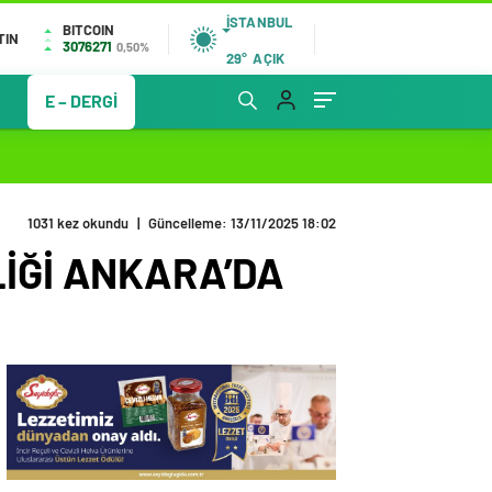
İSTANBUL
BITCOIN
TIN
3076271
0,50%
29°
AÇIK
E – DERGİ
1031 kez okundu
|
Güncelleme: 13/11/2025 18:02
LİĞİ ANKARA’DA