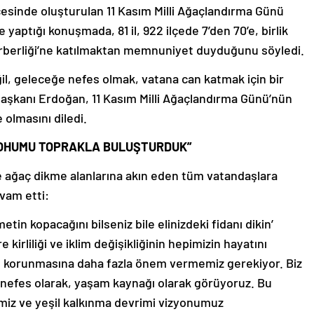
sinde oluşturulan 11 Kasım Milli Ağaçlandırma Günü
yaptığı konuşmada, 81 il, 922 ilçede 7’den 70’e, birlik
erberliği’ne katılmaktan memnuniyet duyduğunu söyledi.
il, geleceğe nefes olmak, vatana can katmak için bir
şkanı Erdoğan, 11 Kasım Milli Ağaçlandırma Günü’nün
e olmasını diledi.
E TOHUMU TOPRAKLA BULUŞTURDUK”
e ağaç dikme alanlarına akın eden tüm vatandaşlara
vam etti:
tin kopacağını bilseniz bile elinizdeki fidanı dikin’
kirliliği ve iklim değişikliğinin hepimizin hayatını
ın korunmasına daha fazla önem vermemiz gerekiyor. Biz
 nefes olarak, yaşam kaynağı olarak görüyoruz. Bu
miz ve yeşil kalkınma devrimi vizyonumuz