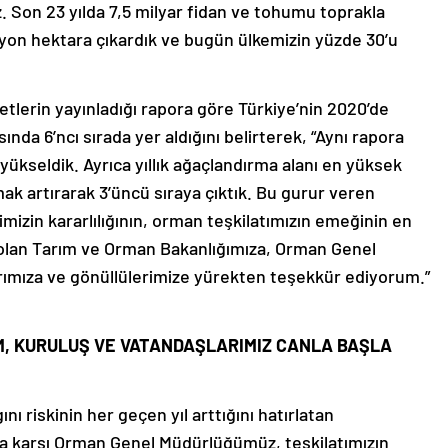
. Son 23 yılda 7,5 milyar fidan ve tohumu toprakla
lyon hektara çıkardık ve bugün ülkemizin yüzde 30’u
tlerin yayınladığı rapora göre Türkiye’nin 2020’de
ında 6’ncı sırada yer aldığını belirterek, “Aynı rapora
ükseldik. Ayrıca yıllık ağaçlandırma alanı en yüksek
mak artırarak 3’üncü sıraya çıktık. Bu gurur veren
imizin kararlılığının, orman teşkilatımızın emeğinin en
ı olan Tarım ve Orman Bakanlığımıza, Orman Genel
rımıza ve gönüllülerimize yürekten teşekkür ediyorum.”
UM, KURULUŞ VE VATANDAŞLARIMIZ CANLA BAŞLA
nı riskinin her geçen yıl arttığını hatırlatan
a karşı Orman Genel Müdürlüğümüz, teşkilatımızın