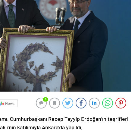
0
News
amı, Cumhurbaşkanı Recep Tayyip Erdoğan’ın teşrifleri
ı’nın katılımıyla Ankara’da yapıldı.