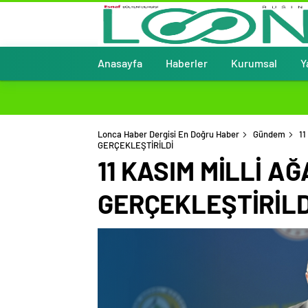
Anasayfa
Haberler
Kurumsal
Y
Lonca Haber Dergisi En Doğru Haber
Gündem
1
GERÇEKLEŞTİRİLDİ
11 KASIM MİLLİ 
GERÇEKLEŞTİRİLD