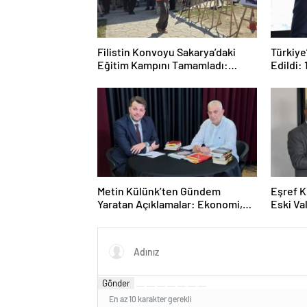
Filistin Konvoyu Sakarya’daki
Türkiye
Eğitim Kampını Tamamladı:
Edildi: 
Ankara Etabı Başlıyor
Metin Külünk’ten Gündem
Eşref K
Yaratan Açıklamalar: Ekonomi,
Eski Va
Liyakat ve Siyasete İlişkin Dikkat
Anlamlı
Çeken Mesajlar
Gönder
En az 10 karakter gerekli