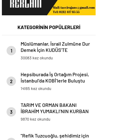
KATEGORİNİN POPÜLERLERİ
Müslümanlar, İsrail Zulmüne Dur
Demek İçin KUDÜS’TE
1
BULUŞMAK ÜZERE ahitleşiyor…
30083 kez okundu
www.kudustebulusmakuzere.com
Hepsiburada İş Ortağım Projesi,
İstanbul’da KOBİ’lerle Buluştu
2
14165 kez okundu
TARIM VE ORMAN BAKANI
İBRAHİM YUMAKLI’NIN KURBAN
3
BAYRAMI MESAJI
9870 kez okundu
“Refik Tuzcuoğlu, şehidimiz için