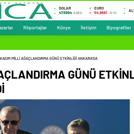
DOLAR
EURO
AL
47,5994
54,9661
0.05%
-0.1%
azarlar
Röportajlar
Künye
İletişim
Biyografiler
1 KASIM MİLLİ AĞAÇLANDIRMA GÜNÜ ETKİNLİĞİ ANKARA’DA
AĞAÇLANDIRMA GÜNÜ ETKİN
İ