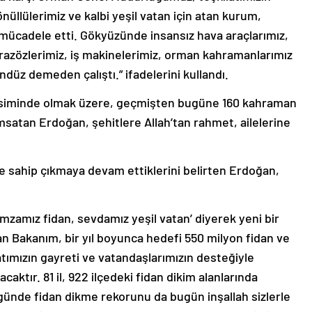
llülerimiz ve kalbi yeşil vatan için atan kurum,
 mücadele etti. Gökyüzünde insansız hava araçlarımız,
arazözlerimiz, iş makinelerimiz, orman kahramanlarımız
düz demeden çalıştı.” ifadelerini kullandı.
evsiminde olmak üzere, geçmişten bugüne 160 kahraman
msatan Erdoğan, şehitlere Allah’tan rahmet, ailelerine
 sahip çıkmaya devam ettiklerini belirten Erdoğan,
imzamız fidan, sevdamız yeşil vatan’ diyerek yeni bir
an Bakanım, bir yıl boyunca hedefi 550 milyon fidan ve
tımızın gayreti ve vatandaşlarımızın desteğiyle
aktır. 81 il, 922 ilçedeki fidan dikim alanlarında
 günde fidan dikme rekorunu da bugün inşallah sizlerle