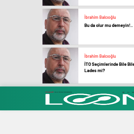
İbrahim Balcıoğlu
Bu da olur mu demeyin!..
İbrahim Balcıoğlu
İTO Seçimlerinde Bile Bil
Lades mi?