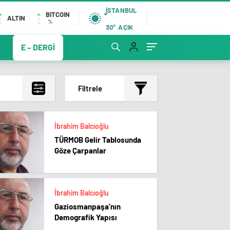
İSTANBUL
BITCOIN
ALTIN
%
30°
AÇIK
E – DERGİ
Filtrele
İbrahim Balcıoğlu
TÜRMOB Gelir Tablosunda
Göze Çarpanlar
İbrahim Balcıoğlu
Gaziosmanpaşa’nın
Demografik Yapısı