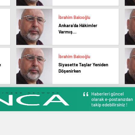
İbrahim Balcıoğlu
Ankara’da Hâkimler
Varmış…
İbrahim Balcıoğlu
e
Siyasette Taşlar Yeniden
Döşenirken
Haberleri güncel
olarak e-postanızdan
takip edebilirsiniz !