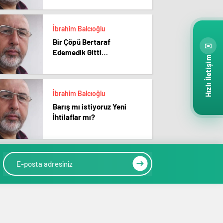
İbrahim Balcıoğlu
Bir Çöpü Bertaraf
✉
Edemedik Gitti…
Hızlı İletişim
İbrahim Balcıoğlu
Barış mı istiyoruz Yeni
İhtilaflar mı?