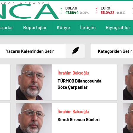
DOLAR
EURO
47,6844
55,0422
0.05%
-0.13%
azarlar
Röportajlar
Künye
İletişim
Biyografiler
Yazarın Kaleminden Getir
Kategoriden Getir
İbrahim Balcıoğlu
TÜRMOB Bilançosunda
Göze Çarpanlar
İbrahim Balcıoğlu
Şimdi Giresun Günleri