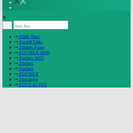
Zülfü Tunç
ZuchXTalks
Züchex Fuarı
ZUCHEX 2026
Zuchex 2023
Züchex
Zuchex
ZÜCDER
Züccaciye
ZÜCCACİYE