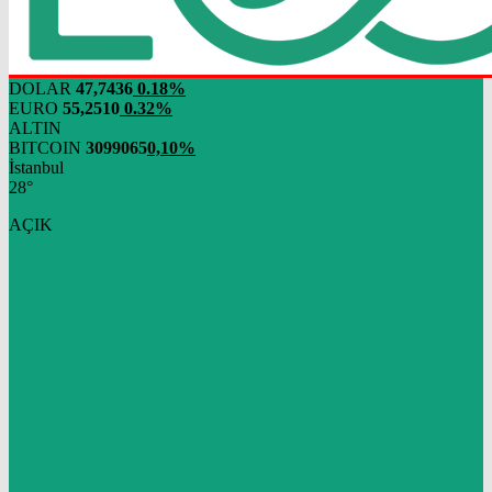
DOLAR
47,7436
0.18%
EURO
55,2510
0.32%
ALTIN
BITCOIN
3099065
0,10%
İstanbul
28°
AÇIK