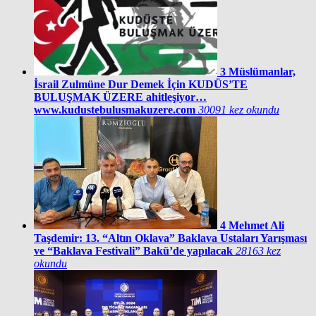
3
Müslümanlar,
İsrail Zulmüne Dur Demek İçin KUDÜS’TE
BULUŞMAK ÜZERE ahitleşiyor…
www.kudustebulusmakuzere.com
30091 kez okundu
4
Mehmet Ali
Taşdemir: 13. “Altın Oklava” Baklava Ustaları Yarışması
ve “Baklava Festivali” Bakü’de yapılacak
28163 kez
okundu