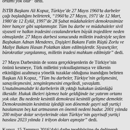
ortamı yok olur”
dedi.
İSTİB Başkanı Ali Kopuz, Türkiye’de 27 Mayıs 1960’ta darbeler
çağı başladığını belirterek, “1960’ta 27 Mayıs, 1971’de 12 Mart,
1980’de 12 Eylül, 1997’de 28 Şubat müdahaleleri demokrasimize
birer hançer gibi saplanmıştır. Tüm bu darbe ve müdahaleler sivil
siyaseti ve halkın iradesini cezalandırırken büyük trajedilere neden
olmuşlardır. 27 Mayıs darbesi sonucunda milletin iradesiyle seçilen
Başbakan Adnan Menderes, Dışişleri Bakanı Fatin Rüştü Zorlu ve
Maliye Bakanı Hasan Polatkan idam edilmişlerdir. Siyasetçiler,
bürokratlar yargılanmış, milletin iradesi mahkum edilmiştir”
dedi.
27 Mayıs Darbesinin de sonra gerçekleşenlerin de Türkiye’nin
önünü kesmeye, Türk milletini yoksullaştırmaya ve ülkenin
etkinliğini azaltmaya yönelik tuzaklar olduğuna inandığını belirten
Başkan Ali Kopuz
, “Tüm bu darbeler, Türkiye’nin gelişmesini,
sanayileşmesini, zenginleşmesini engelledi, yavaşlattı.
Unutulmamalıdır ki darbelerin ilk yıktığı hukukun üstünlüğü
ilkesidir. Hukuk ilkeleri işlemez hale geldiğinde ise yatırım ortamı
yok olur. Bu nedenle kesintili demokrasi kesintili gelişme demektir.
Demokrasimizin kesintisiz işlediği son dönemde gayri safi yurtiçi
hasılamızın beş kat artmasının en önemli nedeni budur. 2001 yılında
200 milyar dolar seviyelerinde olan Türkiye’nin gayrisafi yurtiçi
hasılası 2023 yılında 1 trilyon doları aşmıştır”
dedi.
Kopuz, 15 Temmuz 2016’daki darbe teşebbüsüne de değinerek,