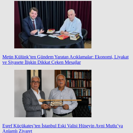
Metin Külünk’ten Gündem Yaratan Açıklamalar: Ekonomi, Liyakat
ve Siyasete İlişkin Dikkat Çeken Mesajlar
Eşref Küçükateş’ten İstanbul Eski Valisi Hüseyin Avni Mutlu’ya
Anlamlı Ziyaret