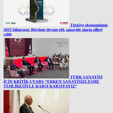
Türkiye ekonomisinin
2025 bilançosu: Büyüme devam etti, sanayide alarm zilleri
çaldı
TÜRK SANAYİSİ
İÇİN KRİTİK UYARI: “ERKEN SANAYİSİZLEŞME
TEHLİKESİYLE KARŞI KARŞIYAYIZ”