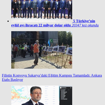
5
Türkiye’nin
eylül ayı ihracatı 22 milyar dolar oldu
20347 kez okundu
Filistin Konvoyu Sakarya’daki Eğitim Kampını Tamamladı: Ankara
Etabı Başlıyor