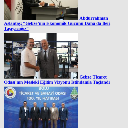
Abdurrahman
Aslantaş: “Gebze’nin Ekonomik Gücünü Daha da İleri
Taşıyacağız”
Gebze Ticaret
Odası’nın Mesleki Eğitim Vizyonu İstihdamla Taçlandı