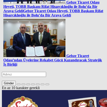
Gebze Ticaret Odası
Heyeti, TOBB Başkanı Rifat Hisarcıklıoğlu ile Bolu’da Bir
Araya GeldiGebze Ticaret Odası Heyeti, TOBB Başkanı Rifat
Hisarcıklıoğlu ile Bolu’da Bir Araya Geldi
Gebze Ticaret
Odası’ndan Üyelerine Rekabet Gücü Kazandıracak Stratejik
İş Birliği
Gönder
En az 10 karakter gerekli