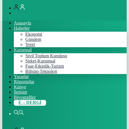
Anasayfa
Haberler
Ekonomi
Gündem
Yerel
Kurumsal
Sivil Toplum Kuruluşu
Sirket-Kurumsal
Fuar-Etkinlik-Turizm
Bilişim-Teknoloji
Yazarlar
Röportajlar
Künye
İletişim
Biyografiler
E – DERGİ