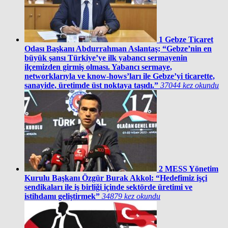
1
Gebze Ticaret
Odası Başkanı Abdurrahman Aslantaş; “Gebze’nin en
büyük şansı Türkiye’ye ilk yabancı sermayenin
ilçemizden girmiş olması. Yabancı sermaye,
networklarıyla ve know-hows’ları ile Gebze’yi ticarette,
sanayide, üretimde üst noktaya taşıdı.”
37044 kez okundu
2
MESS Yönetim
Kurulu Başkanı Özgür Burak Akkol: “Hedefimiz işçi
sendikaları ile iş birliği içinde sektörde üretimi ve
istihdamı geliştirmek”
34879 kez okundu