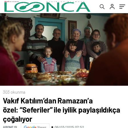
303 okunma
Vakıf Katılım’dan Ramazan’a
özel: “Seferiler” ile iyilik paylaşıldıkça
çoğalıyor
06/03/2025 07:52
ABONE OL
News