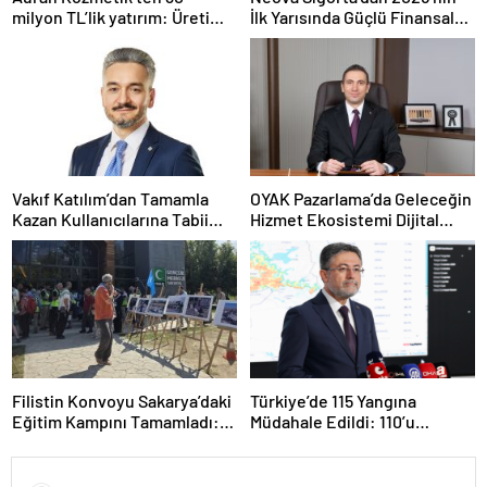
milyon TL’lik yatırım: Üretim
İlk Yarısında Güçlü Finansal
kapasitesi 21 milyon adede
Performans
çıkacak
Vakıf Katılım’dan Tamamla
OYAK Pazarlama’da Geleceğin
Kazan Kullanıcılarına Tabii
Hizmet Ekosistemi Dijital
Premium Fırsatı
Dönüşümle Şekilleniyor
Filistin Konvoyu Sakarya’daki
Türkiye’de 115 Yangına
Eğitim Kampını Tamamladı:
Müdahale Edildi: 110’u
Ankara Etabı Başlıyor
Kontrol Altına Alındı