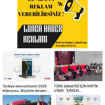
Türkiye ekonomisinin 2025
TÜRK SANAYİSİ İÇİN KRİTİK
bilançosu: Büyüme devam
UYARI: “ERKEN
etti, sanayide alarm zilleri
SANAYİSİZLEŞME
çaldı
TEHLİKESİYLE KARŞI
KARŞIYAYIZ”