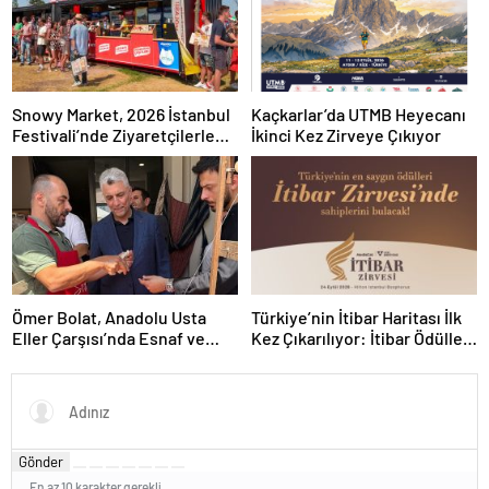
Snowy Market, 2026 İstanbul
Kaçkarlar’da UTMB Heyecanı
Festivali’nde Ziyaretçilerle
İkinci Kez Zirveye Çıkıyor
Buluşuyor
Ömer Bolat, Anadolu Usta
Türkiye’nin İtibar Haritası İlk
Eller Çarşısı’nda Esnaf ve
Kez Çıkarılıyor: İtibar Ödülleri
Sanatkârlarla Buluştu
24 Eylül’de Sahiplerini
Bulacak
Gönder
En az 10 karakter gerekli