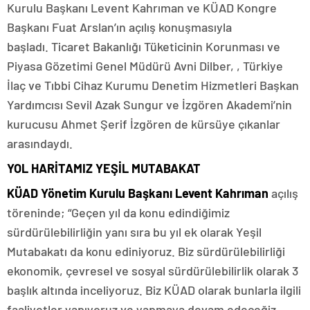
Kurulu Başkanı Levent Kahrıman ve KÜAD Kongre
Başkanı Fuat Arslan’ın açılış konuşmasıyla
başladı.
Ticaret Bakanlığı Tüketicinin Korunması ve
Piyasa Gözetimi Genel Müdürü Avni Dilber, , Türkiye
İlaç ve Tıbbi Cihaz Kurumu Denetim Hizmetleri Başkan
Yardımcısı Sevil Azak Sungur ve İzgören Akademi’nin
kurucusu Ahmet Şerif İzgören de kürsüye çıkanlar
arasındaydı.
YOL HARİTAMIZ YEŞİL MUTABAKAT
KÜAD Yönetim Kurulu Başkanı Levent Kahrıman
açılış
töreninde; “Geçen yıl da konu edindiğimiz
sürdürülebilirliğin yanı sıra bu yıl ek olarak Yeşil
Mutabakatı da konu ediniyoruz. Biz sürdürülebilirliği
ekonomik, çevresel ve sosyal sürdürülebilirlik olarak 3
başlık altında inceliyoruz. Biz KÜAD olarak bunlarla ilgili
faaliyetler yapıyoruz ve yapmaya devam edeceğiz.