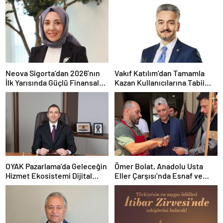
Neova Sigorta’dan 2026’nın
Vakıf Katılım’dan Tamamla
İlk Yarısında Güçlü Finansal
Kazan Kullanıcılarına Tabii
Performans
Premium Fırsatı
OYAK Pazarlama’da Geleceğin
Ömer Bolat, Anadolu Usta
Hizmet Ekosistemi Dijital
Eller Çarşısı’nda Esnaf ve
Dönüşümle Şekilleniyor
Sanatkârlarla Buluştu