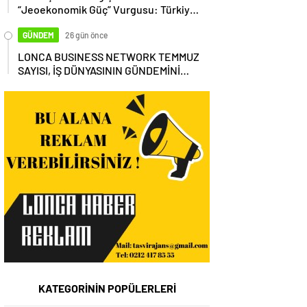
“Jeoekonomik Güç” Vurgusu: Türkiye,
Küresel Tedarik Zincirinin Merkezi
Olmalı
GÜNDEM
26 gün önce
LONCA BUSINESS NETWORK TEMMUZ
SAYISI, İŞ DÜNYASININ GÜNDEMİNİ
MASAYA YATIRDI
KATEGORİNİN POPÜLERLERİ