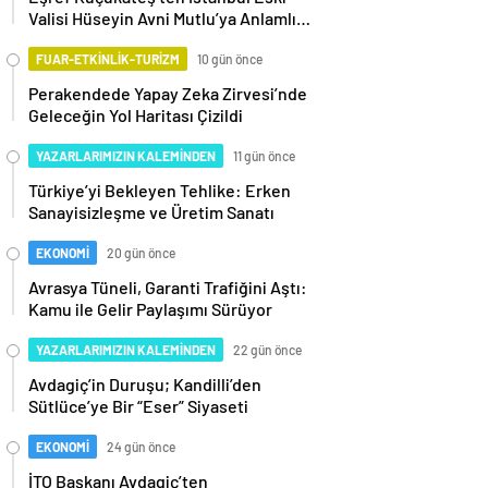
Valisi Hüseyin Avni Mutlu’ya Anlamlı
Ziyaret
FUAR-ETKİNLİK-TURİZM
10 gün önce
Perakendede Yapay Zeka Zirvesi’nde
Geleceğin Yol Haritası Çizildi
YAZARLARIMIZIN KALEMİNDEN
11 gün önce
Türkiye’yi Bekleyen Tehlike: Erken
Sanayisizleşme ve Üretim Sanatı
EKONOMİ
20 gün önce
Avrasya Tüneli, Garanti Trafiğini Aştı:
Kamu ile Gelir Paylaşımı Sürüyor
YAZARLARIMIZIN KALEMİNDEN
22 gün önce
Avdagiç’in Duruşu; Kandilli’den
Sütlüce’ye Bir “Eser” Siyaseti
EKONOMİ
24 gün önce
İTO Başkanı Avdagiç’ten