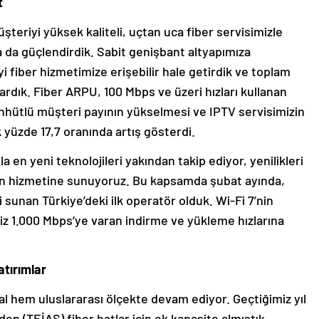
t
teriyi yüksek kaliteli, uçtan uca fiber servisimizle
 da güçlendirdik. Sabit genişbant altyapımıza
yi fiber hizmetimize erişebilir hale getirdik ve toplam
ardık. Fiber ARPU, 100 Mbps ve üzeri hızları kullanan
aahhütlü müşteri payının yükselmesi ve IPTV servisimizin
yüzde 17,7 oranında artış gösterdi.
a en yeni teknolojileri yakından takip ediyor, yenilikleri
izin hizmetine sunuyoruz. Bu kapsamda şubat ayında,
i sunan Türkiye’deki ilk operatör olduk. Wi-Fi 7’nin
miz 1.000 Mbps’ye varan indirme ve yükleme hızlarına
atırımlar
sal hem uluslararası ölçekte devam ediyor. Geçtiğimiz yıl
den (TEİAŞ) fiber hatlar için ek kapasite almıştık.