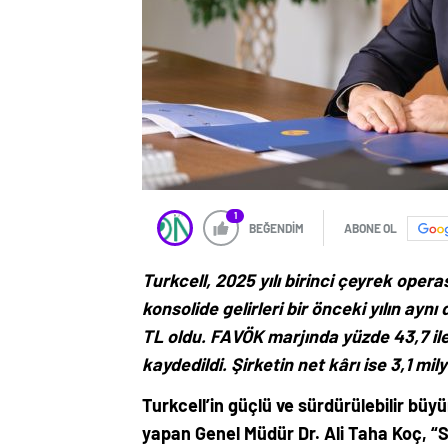
1
BEĞENDİM
ABONE OL
Turkcell, 2025 yılı birinci çeyrek opera
konsolide gelirleri bir önceki yılın ay
TL oldu. FAVÖK marjında yüzde 43,7 ile 
kaydedildi. Şirketin net kârı ise 3,1 mi
Turkcell’in güçlü ve sürdürülebilir büy
yapan Genel Müdür Dr. Ali Taha Koç, “