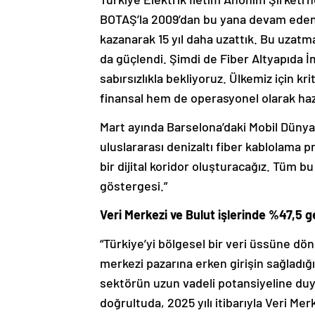
BOTAŞ’la 2009’dan bu yana devam eden iş
kazanarak 15 yıl daha uzattık. Bu uzat
da güçlendi. Şimdi de Fiber Altyapıda 
sabırsızlıkla bekliyoruz. Ülkemiz için 
finansal hem de operasyonel olarak hazı
Mart ayında Barselona’daki Mobil Dünya 
uluslararası denizaltı fiber kablolama p
bir dijital koridor oluşturacağız. Tüm bu
göstergesi.”
Veri Merkezi ve Bulut işlerinde %47,5 g
“Türkiye’yi bölgesel bir veri üssüne dö
merkezi pazarına erken girişin sağladığ
sektörün uzun vadeli potansiyeline du
doğrultuda, 2025 yılı itibarıyla Veri Mer