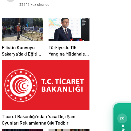
33848 kez okundu
Filistin Konvoyu
Türkiye’de 115
Sakarya’daki Eğitim
Yangına Müdahale
Kampını
Edildi: 110’u Kontrol
Tamamladı: Ankara
Altına Alındı
Etabı Başlıyor
Ticaret Bakanlığı’ndan Yasa Dışı Şans
✉
Oyunları Reklamlarına Sıkı Tedbir