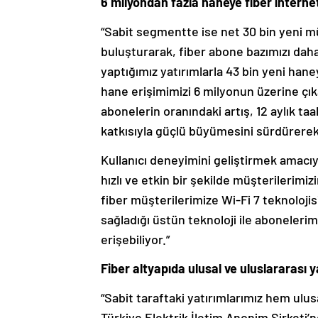
6 milyondan fazla haneye fiber interne
“Sabit segmentte ise net 30 bin yeni müş
buluşturarak, fiber abone bazımızı daha
yaptığımız yatırımlarla 43 bin yeni hane
hane erişimimizi 6 milyonun üzerine çık
abonelerin oranındaki artış, 12 aylık t
katkısıyla güçlü büyümesini sürdürerek 
Kullanıcı deneyimini geliştirmek amacıyl
hızlı ve etkin bir şekilde müşterilerim
fiber müşterilerimize Wi-Fi 7 teknolojis
sağladığı üstün teknoloji ile aboneleri
erişebiliyor.”
Fiber altyapıda ulusal ve uluslararası y
“Sabit taraftaki yatırımlarımız hem ulu
Türkiye Elektrik İletim Anonim Şirketi’n