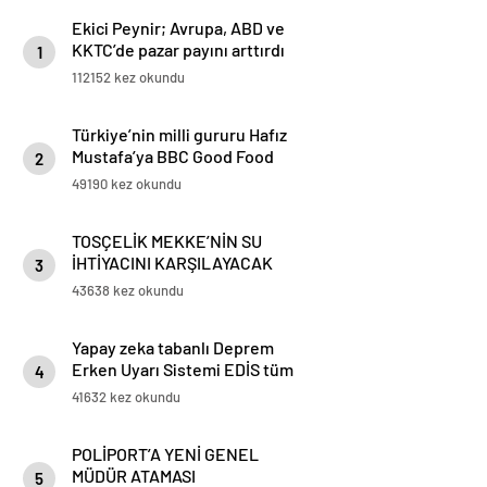
Ekici Peynir; Avrupa, ABD ve
KKTC’de pazar payını arttırdı
1
112152 kez okundu
Türkiye’nin milli gururu Hafız
Mustafa’ya BBC Good Food
2
ödülü
49190 kez okundu
TOSÇELİK MEKKE’NİN SU
İHTİYACINI KARŞILAYACAK
3
PROJESİ’NİN BORU TEDARİKİNİ
43638 kez okundu
TAMAMLADI
Yapay zeka tabanlı Deprem
Erken Uyarı Sistemi EDİS tüm
4
Marmara’da kullanılmaya
41632 kez okundu
başlandı
POLİPORT’A YENİ GENEL
MÜDÜR ATAMASI
5