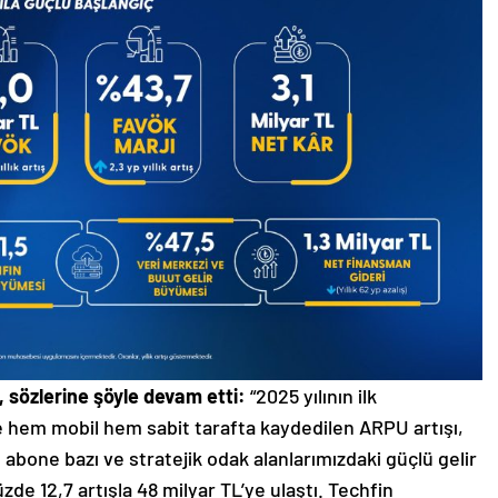
, sözlerine şöyle devam etti:
“2025 yılının ilk
 hem mobil hem sabit tarafta kaydedilen ARPU artışı,
bone bazı ve stratejik odak alanlarımızdaki güçlü gelir
zde 12,7 artışla 48 milyar TL’ye ulaştı. Techfin