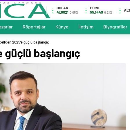
DOLAR
EURO
ALT
47,6021
55,1449
0.05%
0.21%
azarlar
Röportajlar
Künye
İletişim
Biyografiler
cell’den 2025’e güçlü başlangıç
e güçlü başlangıç