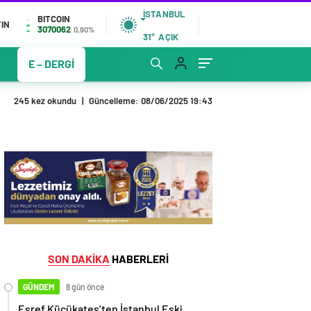
İSTANBUL
BITCOIN
IN
3070062
0,90%
31°
AÇIK
E – DERGİ
245 kez okundu
|
Güncelleme: 08/06/2025 19:43
SON DAKİKA
HABERLERİ
GÜNDEM
8 gün önce
Eşref Küçükateş’ten İstanbul Eski