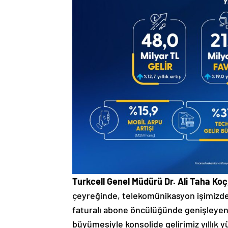
Turkcell Genel Müdürü Dr. Ali Taha Koç
çeyreğinde, telekomünikasyon işimizde
faturalı abone öncülüğünde genişleyen a
büyümesiyle konsolide gelirimiz yıllık yü