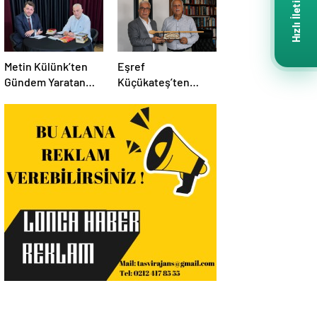
Hızlı İletişim
Metin Külünk’ten
Eşref
Gündem Yaratan
Küçükateş’ten
Açıklamalar:
İstanbul Eski Valisi
Ekonomi, Liyakat ve
Hüseyin Avni
Siyasete İlişkin
Mutlu’ya Anlamlı
Dikkat Çeken
Ziyaret
Mesajlar