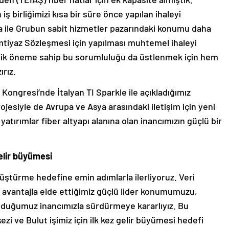
 birliğimizi kısa bir süre önce yapılan ihaleyi
ma ile Grubun sabit hizmetler pazarındaki konumu daha
İmtiyaz Sözleşmesi için yapılması muhtemel ihaleyi
kritik öneme sahip bu sorumluluğu da üstlenmek için hem
rız.
Kongresi’nde İtalyan TI Sparkle ile açıkladığımız
rojesiyle de Avrupa ve Asya arasındaki iletişim için yeni
 yatırımlar fiber altyapı alanına olan inancımızın güçlü bir
elir büyümesi
nüştürme hedefine emin adımlarla ilerliyoruz. Veri
ı avantajla elde ettiğimiz güçlü lider konumumuzu,
yduğumuz inancımızla sürdürmeye kararlıyız. Bu
kezi ve Bulut işimiz için ilk kez gelir büyümesi hedefi