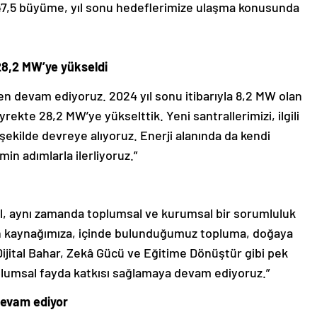
 47,5 büyüme, yıl sonu hedeflerimize ulaşma konusunda
28,2 MW’ye yükseldi
den devam ediyoruz. 2024 yıl sonu itibarıyla 8,2 MW olan
rekte 28,2 MW’ye yükselttik. Yeni santrallerimizi, ilgili
şekilde devreye alıyoruz. Enerji alanında da kendi
in adımlarla ilerliyoruz.”
ğil, aynı zamanda toplumsal ve kurumsal bir sorumluluk
san kaynağımıza, içinde bulunduğumuz topluma, doğaya
ijital Bahar, Zekâ Gücü ve Eğitime Dönüştür gibi pek
plumsal fayda katkısı sağlamaya devam ediyoruz.”
devam ediyor