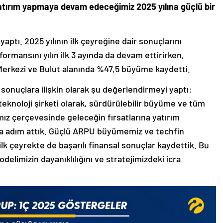
yatırım yapmaya devam edeceğimiz 2025 yılına güçlü bir
 yaptı. 2025 yılının ilk çeyreğine dair sonuçlarını
ormansını yılın ilk 3 ayında da devam ettirirken,
i Merkezi ve Bulut alanında %47,5 büyüme kaydetti.
 sonuçlara ilişkin olarak şu değerlendirmeyi yaptı:
teknoloji şirketi olarak, sürdürülebilir büyüme ve tüm
ız çerçevesinde geleceğin fırsatlarına yatırım
a adım attık. Güçlü ARPU büyümemiz ve techfin
 ilk çeyrekte de başarılı finansal sonuçlar kaydettik. Bu
delimizin dayanıklılığını ve stratejimizdeki icra