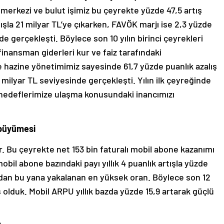
merkezi ve bulut işimiz bu çeyrekte yüzde 47,5 artış
şla 21 milyar TL’ye çıkarken, FAVÖK marjı ise 2,3 yüzde
e gerçekleşti. Böylece son 10 yılın birinci çeyrekleri
finansman giderleri kur ve faiz tarafındaki
 hazine yönetimimiz sayesinde 61,7 yüzde puanlık azalış
,1 milyar TL seviyesinde gerçekleşti. Yılın ilk çeyreğinde
ı hedeflerimize ulaşma konusundaki inancımızı
 büyümesi
r. Bu çeyrekte net 153 bin faturalı mobil abone kazanımı
bil abone bazındaki payı yıllık 4 puanlık artışla yüzde
ından bu yana yakalanan en yüksek oran. Böylece son 12
 olduk. Mobil ARPU yıllık bazda yüzde 15,9 artarak güçlü