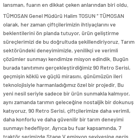
lansman, fuarın en dikkat çeken anlarından biri oldu.
TÜMOSAN Genel Müdürü Halim TOSUN ” TÜMOSAN
olarak, her zaman çiftçilerimizin ihtiyaçlarını ve
beklentilerini ön planda tutuyor, ürün geliştirme
süreçlerimizi de bu doğrultuda şekillendiriyoruz. Tarım
sektöründeki deneyimimizle, yenilikçi ve verimli
çözümler sunmayı kendimize misyon edindik. Bugün
burada tanıtımını gerçekleştirdiğimiz 90 Retro Serisi,
geçmişin köklü ve güçlü mirasını, günümüzün ileri
teknolojisiyle harmanladığımız özel bir projedir. Bu
yeni nesil seriyle sadece bir ürün sunmakla kalmıyor,
aynı zamanda tarımın geleceğine nostaljik bir dokunuş
katıyoruz. 90 Retro Serisi, çiftçilerimize daha verimli,
daha konforlu ve daha güvenilir bir tarım deneyimi
sunmayı hedefliyor. Ayrıca bu fuar kapsamında, 7
traktör serimizde Stage V emisyon seviyesine geçiş