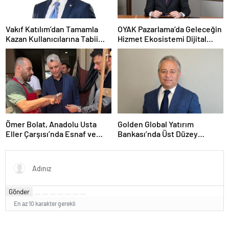
Vakıf Katılım’dan Tamamla
OYAK Pazarlama’da Geleceğin
Kazan Kullanıcılarına Tabii
Hizmet Ekosistemi Dijital
Premium Fırsatı
Dönüşümle Şekilleniyor
Ömer Bolat, Anadolu Usta
Golden Global Yatırım
Eller Çarşısı’nda Esnaf ve
Bankası’nda Üst Düzey
Sanatkârlarla Buluştu
Atama: Mustafa Selcen
Yönetim Kurulu Üyesi Oldu
Gönder
En az 10 karakter gerekli