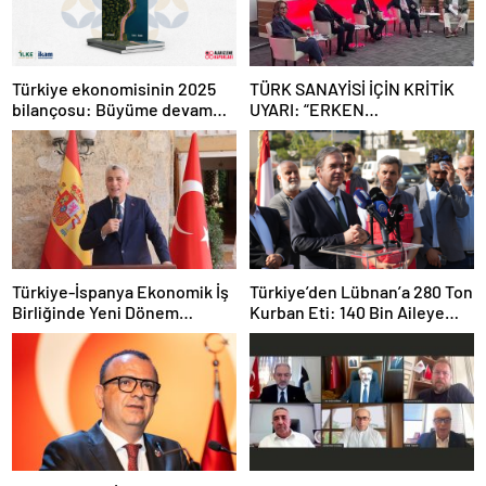
Türkiye ekonomisinin 2025
TÜRK SANAYİSİ İÇİN KRİTİK
bilançosu: Büyüme devam
UYARI: “ERKEN
etti, sanayide alarm zilleri
SANAYİSİZLEŞME
çaldı
TEHLİKESİYLE KARŞI
KARŞIYAYIZ”
Türkiye-İspanya Ekonomik İş
Türkiye’den Lübnan’a 280 Ton
Birliğinde Yeni Dönem
Kurban Eti: 140 Bin Aileye
Vurgusu
Ulaştırılacak