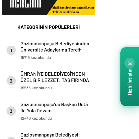
KATEGORİNİN POPÜLERLERİ
Gaziosmanpaşa Belediyesinden
Üniversite Adaylarına Tercih
1
Desteği
15716 kez okundu
✉
Hızlı İletişim
ÜMRANİYE BELEDİYESİ’NDEN
ÖZEL BİR LEZZET: TAŞ FIRINDA
2
SİMİT
15538 kez okundu
Gaziosmanpaşa’da Başkan Usta
İle Yola Devam
3
12440 kez okundu
Gaziosmanpaşa Belediyesi: