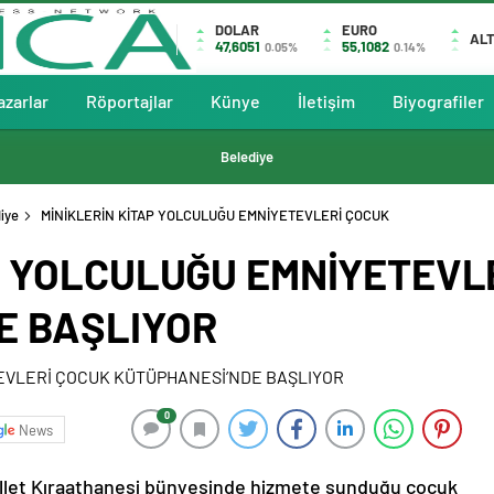
DOLAR
EURO
ALT
47,6051
55,1082
0.05%
0.14%
azarlar
Röportajlar
Künye
İletişim
Biyografiler
Belediye
iye
MİNİKLERİN KİTAP YOLCULUĞU EMNİYETEVLERİ ÇOCUK
P YOLCULUĞU EMNİYETEVL
E BAŞLIYOR
0
News
illet Kıraathanesi bünyesinde hizmete sunduğu çocuk