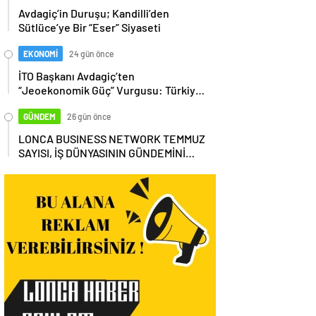
Avdagiç’in Duruşu; Kandilli’den
Sütlüce’ye Bir “Eser” Siyaseti
EKONOMİ
24 gün önce
İTO Başkanı Avdagiç’ten
“Jeoekonomik Güç” Vurgusu: Türkiye,
Küresel Tedarik Zincirinin Merkezi
Olmalı
GÜNDEM
26 gün önce
LONCA BUSINESS NETWORK TEMMUZ
SAYISI, İŞ DÜNYASININ GÜNDEMİNİ
MASAYA YATIRDI