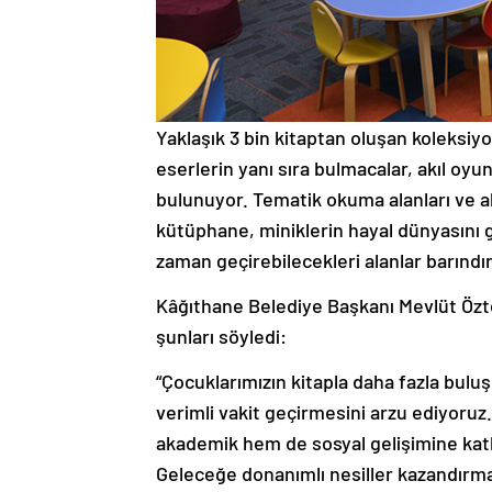
Yaklaşık 3 bin kitaptan oluşan koleksiy
eserlerin yanı sıra bulmacalar, akıl oyun
bulunuyor. Tematik okuma alanları ve ak
kütüphane, miniklerin hayal dünyasını gen
zaman geçirebilecekleri alanlar barındır
Kâğıthane Belediye Başkanı Mevlüt Özte
şunları söyledi:
“Çocuklarımızın kitapla daha fazla buluş
verimli vakit geçirmesini arzu ediyor
akademik hem de sosyal gelişimine katk
Geleceğe donanımlı nesiller kazandırmak 