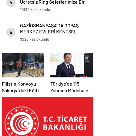
Ücretsiz Ring Seferlerimize Bir
4
Yenisi Daha Eklendi
10134 kez okundu
GAZİOSMANPAŞA’DA GOPAŞ
MERKEZ EVLERİ KENTSEL
5
DÖNÜŞÜM PROJESİ’NDE KURA
9926 kez okundu
HEYECANI
Filistin Konvoyu
Türkiye’de 115
Sakarya’daki Eğitim
Yangına Müdahale
Kampını
Edildi: 110’u Kontrol
Tamamladı: Ankara
Altına Alındı
Etabı Başlıyor