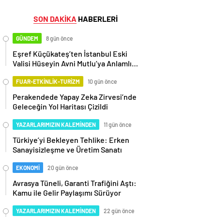
SON DAKİKA
HABERLERİ
GÜNDEM
8 gün önce
Eşref Küçükateş’ten İstanbul Eski
Valisi Hüseyin Avni Mutlu’ya Anlamlı
Ziyaret
FUAR-ETKİNLİK-TURİZM
10 gün önce
Perakendede Yapay Zeka Zirvesi’nde
Geleceğin Yol Haritası Çizildi
YAZARLARIMIZIN KALEMİNDEN
11 gün önce
Türkiye’yi Bekleyen Tehlike: Erken
Sanayisizleşme ve Üretim Sanatı
EKONOMİ
20 gün önce
Avrasya Tüneli, Garanti Trafiğini Aştı:
Kamu ile Gelir Paylaşımı Sürüyor
YAZARLARIMIZIN KALEMİNDEN
22 gün önce