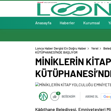
Anasayfa
Haberler
Kurumsal
Y
Lonca Haber Dergisi En Doğru Haber
Yerel
Beled
KÜTÜPHANESİ’NDE BAŞLIYOR
MİNİKLERİN KİTA
KÜTÜPHANESİ’ND
0
BEĞENDİM
ABONE OL
Kâğıthane Belediyesi, Emniyetevleri M