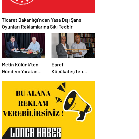
Ticaret Bakanlığı’ndan Yasa Dışı Şans
Oyunları Reklamlarına Sıkı Tedbir
Metin Külünk’ten
Eşref
Gündem Yaratan
Küçükateş’ten
Açıklamalar:
İstanbul Eski Valisi
Ekonomi, Liyakat ve
Hüseyin Avni
Siyasete İlişkin
Mutlu’ya Anlamlı
Dikkat Çeken
Ziyaret
Mesajlar