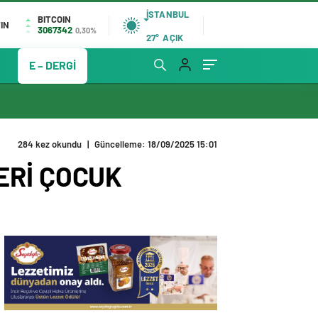
İSTANBUL
BITCOIN
IN
3067342
0,30%
27°
AÇIK
E – DERGİ
284 kez okundu
|
Güncelleme: 18/09/2025 15:01
ERİ ÇOCUK