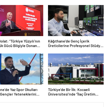
olat: “Türkiye Yüzyılı’nın
Kâğıthane’de Genç İçerik
k Gücü Bilgiyle Donanmış
Üreticilerine Profesyonel Stüdyo
imizdir”
Desteği
ne’de Yaz Spor Okulları
Türkiye’de Bir İlk: Kocaeli
 Gençler Yeteneklerini
Üniversitesi’nde “İlaç Üretim
di
Teknolojisi” Programı Açıldı