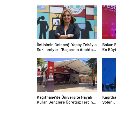
İletişimin Geleceği Yapay Zekâyla
Bakan B
Şekilleniyor: “Başarının Anahtarı
En Büyü
İnsan Dokunuşu”
Gençler
Kâğıthane’de Üniversite Hayali
Kâğıtha
Kuran Gençlere Ücretsiz Tercih
Şöleni:
Rehberliği
Sergile