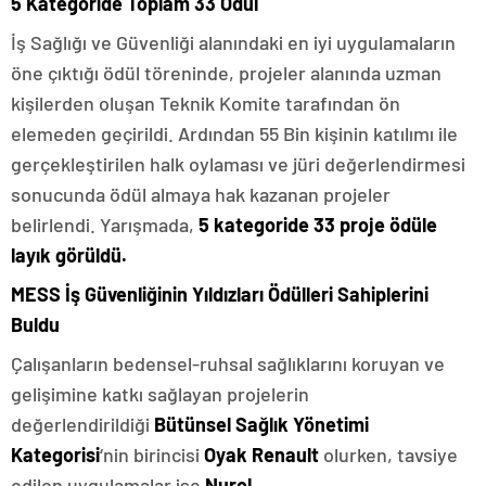
5 Kategoride Toplam 33 Ödül
İş Sağlığı ve Güvenliği alanındaki en iyi uygulamaların
öne çıktığı ödül töreninde, projeler alanında uzman
kişilerden oluşan Teknik Komite tarafından ön
elemeden geçirildi. Ardından 55 Bin kişinin katılımı ile
gerçekleştirilen halk oylaması ve jüri değerlendirmesi
sonucunda ödül almaya hak kazanan projeler
belirlendi. Yarışmada,
5 kategoride 33 proje ödüle
layık görüldü.
MESS İş Güvenliğinin Yıldızları Ödülleri Sahiplerini
Buldu
Çalışanların bedensel-ruhsal sağlıklarını koruyan ve
gelişimine katkı sağlayan projelerin
değerlendirildiği
Bütünsel Sağlık Yönetimi
Kategorisi
‘nin
birincisi
Oyak Renault
olurken, tavsiye
edilen uygulamalar ise
Nurol