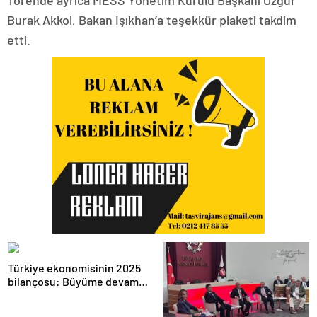
Törende ayrıca MESS Yönetim Kurulu Başkanı Özgür
Burak Akkol, Bakan Işıkhan’a teşekkür plaketi takdim
etti.
Türkiye ekonomisinin 2025
bilançosu: Büyüme devam
etti, sanayide alarm zilleri
çaldı