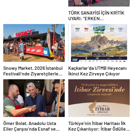
TÜRK SANAYİSİ İÇİN KRİTİK
UYARI: “ERKEN
SANAYİSİZLEŞME
TEHLİKESİYLE KARŞI
KARŞIYAYIZ”
Snowy Market, 2026 İstanbul
Kaçkarlar’da UTMB Heyecanı
Festivali’nde Ziyaretçilerle
İkinci Kez Zirveye Çıkıyor
Buluşuyor
Ömer Bolat, Anadolu Usta
Türkiye’nin İtibar Haritası İlk
Eller Çarşısı’nda Esnaf ve
Kez Çıkarılıyor: İtibar Ödülleri