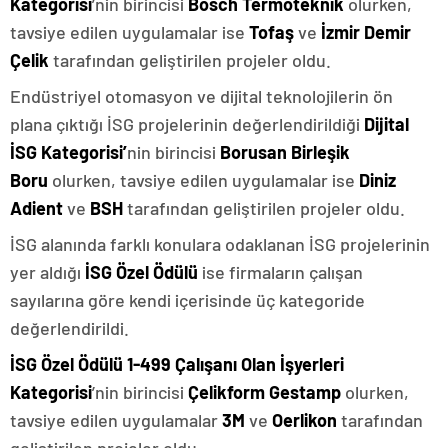
Kategorisi
’nin
birincisi
Bosch Termoteknik
olurken,
tavsiye edilen uygulamalar ise
Tofaş
ve
İzmir Demir
Çelik
tarafından geliştirilen projeler oldu.
Endüstriyel otomasyon ve dijital teknolojilerin ön
plana çıktığı İSG projelerinin değerlendirildiği
Dijital
İSG Kategorisi’
nin
birincisi
Borusan Birleşik
Boru
olurken, tavsiye edilen uygulamalar ise
Diniz
Adient
ve
BSH
tarafından geliştirilen projeler oldu.
İSG alanında farklı konulara odaklanan İSG projelerinin
yer aldığı
İSG Özel Ödülü
ise firmaların çalışan
sayılarına göre kendi içerisinde üç kategoride
değerlendirildi.
İSG Özel Ödülü 1-499 Çalışanı Olan İşyerleri
Kategorisi
’nin
birincisi
Çelikform Gestamp
olurken,
tavsiye edilen uygulamalar
3M
ve
Oerlikon
tarafından