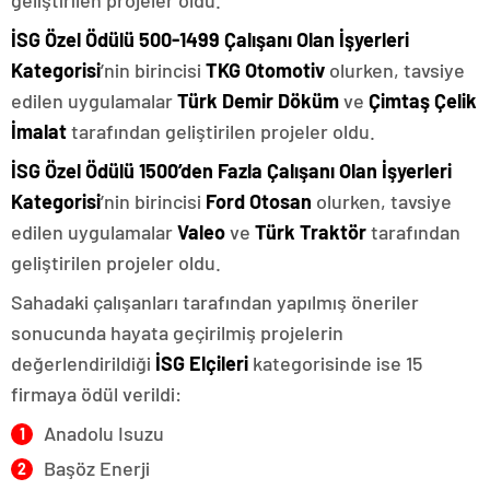
geliştirilen projeler oldu.
İSG Özel Ödülü 500-1499 Çalışanı Olan İşyerleri
Kategorisi
’nin
birincisi
TKG Otomotiv
olurken, tavsiye
edilen uygulamalar
Türk Demir Döküm
ve
Çimtaş Çelik
İmalat
tarafından geliştirilen projeler oldu.
İSG Özel Ödülü 1500’den Fazla Çalışanı Olan İşyerleri
Kategorisi
’nin birincisi
Ford Otosan
olurken, tavsiye
edilen uygulamalar
Valeo
ve
Türk Traktör
tarafından
geliştirilen projeler oldu.
Sahadaki çalışanları tarafından yapılmış öneriler
sonucunda hayata geçirilmiş projelerin
değerlendirildiği
İSG Elçileri
kategorisinde ise 15
firmaya ödül verildi:
Anadolu Isuzu
Başöz Enerji