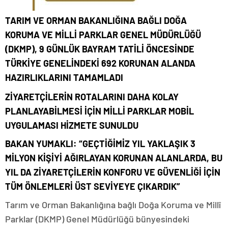
TARIM VE ORMAN BAKANLIĞINA BAĞLI DOĞA
KORUMA VE MİLLİ PARKLAR GENEL MÜDÜRLÜĞÜ
(DKMP), 9 GÜNLÜK BAYRAM TATİLİ ÖNCESİNDE
TÜRKİYE GENELİNDEKİ 692 KORUNAN ALANDA
HAZIRLIKLARINI TAMAMLADI
ZİYARETÇİLERİN ROTALARINI DAHA KOLAY
PLANLAYABİLMESİ İÇİN MİLLİ PARKLAR MOBİL
UYGULAMASI HİZMETE SUNULDU
BAKAN YUMAKLI: “
GEÇTİĞİMİZ YIL YAKLAŞIK 3
MİLYON KİŞİYİ AĞIRLAYAN KORUNAN ALANLARDA, BU
YIL DA ZİYARETÇİLERİN KONFORU VE GÜVENLİĞİ İÇİN
TÜM ÖNLEMLERİ ÜST SEVİYEYE ÇIKARDIK”
Tarım ve Orman Bakanlığına bağlı Doğa Koruma ve Millî
Parklar (DKMP) Genel Müdürlüğü bünyesindeki