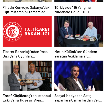
Filistin Konvoyu Sakarya’daki
Türkiye’de 115 Yangına
Eğitim Kampını Tamamladı:
Müdahale Edildi: 110’u
Ankara Etabı Başlıyor
Kontrol Altına Alındı
Ticaret Bakanlığı’ndan Yasa
Metin Külünk’ten Gündem
Dışı Şans Oyunları
Yaratan Açıklamalar:
Reklamlarına Sıkı Tedbir
Ekonomi, Liyakat ve Siyasete
İlişkin Dikkat Çeken Mesajlar
Eşref Küçükateş’ten İstanbul
Sosyal Medyadan Satış
Eski Valisi Hüseyin Avni
Yapanlara Uzmanlardan Vergi
Mutlu’ya Anlamlı Ziyaret
ve Banka Hesabı Uyarısı