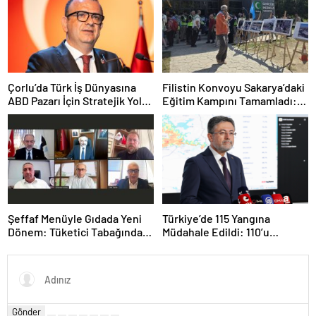
Çorlu’da Türk İş Dünyasına
Filistin Konvoyu Sakarya’daki
ABD Pazarı İçin Stratejik Yol
Eğitim Kampını Tamamladı:
Haritası
Ankara Etabı Başlıyor
Şeffaf Menüyle Gıdada Yeni
Türkiye’de 115 Yangına
Dönem: Tüketici Tabağındaki
Müdahale Edildi: 110’u
İçeriği Bilecek
Kontrol Altına Alındı
Gönder