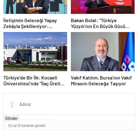
İletişimin Geleceği Yapay
Bakan Bolat: “Türkiye
Zekâyla Şekilleniyor:
Yüzyılı’nın En Büyük Gücü
“Başarının Anahtarı İnsan
Bilgiyle Donanmış
Dokunuşu”
Gençlerimizdir”
Türkiye’de Bir İlk: Kocaeli
Vakıf Katılım, Bursa’nın Vakıf
Üniversitesi’nde “İlaç Üretim
Mirasını Geleceğe Taşıyor
Teknolojisi” Programı Açıldı
Gönder
En az 10 karakter gerekli