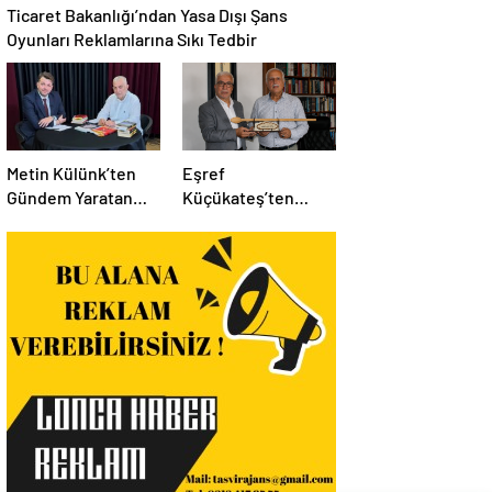
Ticaret Bakanlığı’ndan Yasa Dışı Şans
Oyunları Reklamlarına Sıkı Tedbir
Metin Külünk’ten
Eşref
Gündem Yaratan
Küçükateş’ten
Açıklamalar:
İstanbul Eski Valisi
Ekonomi, Liyakat ve
Hüseyin Avni
Siyasete İlişkin
Mutlu’ya Anlamlı
Dikkat Çeken
Ziyaret
Mesajlar