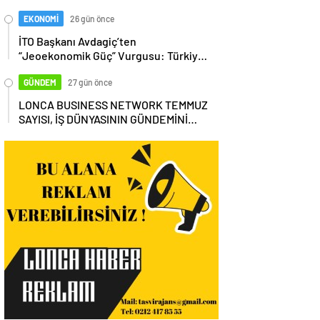
EKONOMİ
26 gün önce
İTO Başkanı Avdagiç’ten
“Jeoekonomik Güç” Vurgusu: Türkiye,
Küresel Tedarik Zincirinin Merkezi
Olmalı
GÜNDEM
27 gün önce
LONCA BUSINESS NETWORK TEMMUZ
SAYISI, İŞ DÜNYASININ GÜNDEMİNİ
MASAYA YATIRDI