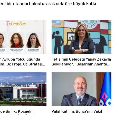
yeni bir standart oluşturarak sektöre büyük katkı
n Avrupa Yolculuğunda
İletişimin Geleceği Yapay Zekâyla
ım: Üç Proje, Üç Stratejik
Şekilleniyor: “Başarının Anahtarı
İnsan Dokunuşu”
de Bir İlk: Kocaeli
Vakıf Katılım, Bursa’nın Vakıf