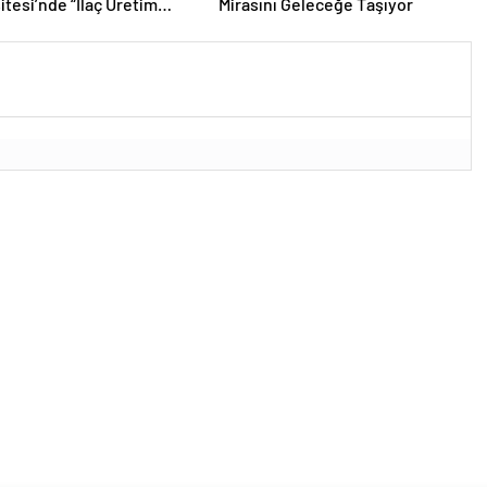
itesi’nde “İlaç Üretim
Mirasını Geleceğe Taşıyor
jisi” Programı Açıldı