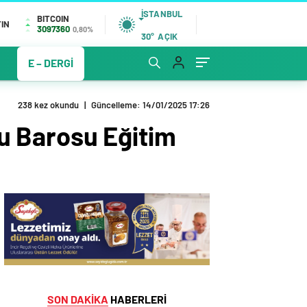
İSTANBUL
BITCOIN
IN
3097360
0,80%
30°
AÇIK
E – DERGİ
238 kez okundu
|
Güncelleme: 14/01/2025 17:26
lu Barosu Eğitim
SON DAKİKA
HABERLERİ