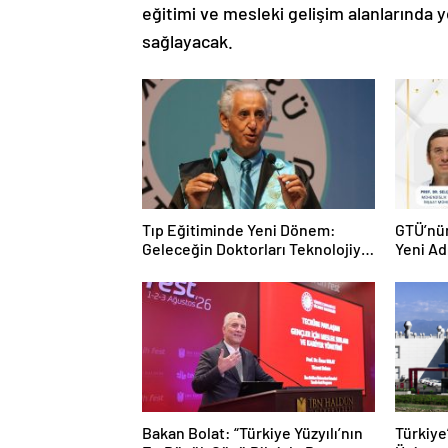
eğitimi ve mesleki gelişim alanlarında 
sağlayacak.
Tıp Eğitiminde Yeni Dönem:
GTÜ’nü
Geleceğin Doktorları Teknolojiyi
Yeni Ad
de Bilecek
Hedef
Bakan Bolat: “Türkiye Yüzyılı’nın
Türkiye’