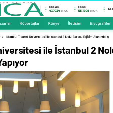
DOLAR
EURO
ALT
47,7034
55,1906
0.15%
0.29%
azarlar
Röportajlar
Künye
İletişim
Biyografiler
r
İstanbul Ticaret Üniversitesi ile İstanbul 2 Nolu Barosu Eğitim Alanında İş
iversitesi ile İstanbul 2 No
 Yapıyor