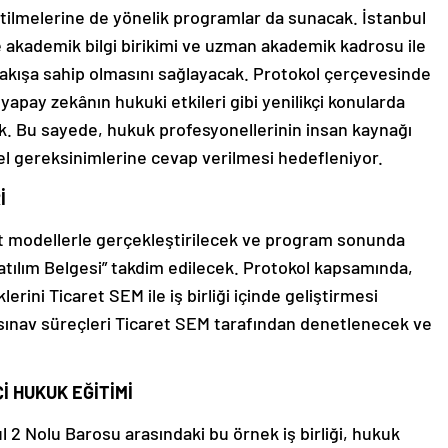
itilmelerine de yönelik programlar da sunacak. İstanbul
e akademik bilgi birikimi ve uzman akademik kadrosu ile
bakışa sahip olmasını sağlayacak. Protokol çerçevesinde
 yapay zekânın hukuki etkileri gibi yenilikçi konularda
k. Bu sayede, hukuk profesyonellerinin insan kaynağı
el gereksinimlerine cevap verilmesi hedefleniyor.
İ
rit modellerle gerçekleştirilecek ve program sonunda
“Katılım Belgesi” takdim edilecek. Protokol kapsamında,
erini Ticaret SEM ile iş birliği içinde geliştirmesi
e sınav süreçleri Ticaret SEM tarafından denetlenecek ve
İ HUKUK EĞİTİMİ
ul 2 Nolu Barosu arasındaki bu örnek iş birliği, hukuk