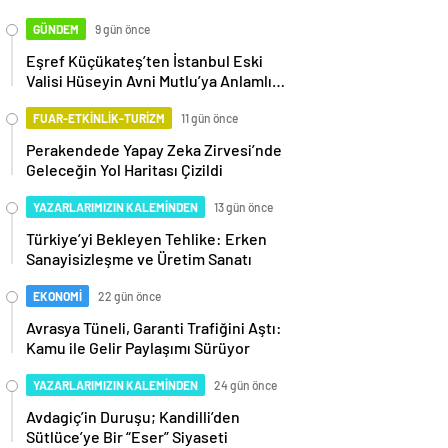
GÜNDEM
9 gün önce
Eşref Küçükateş’ten İstanbul Eski
Valisi Hüseyin Avni Mutlu’ya Anlamlı
Ziyaret
FUAR-ETKİNLİK-TURİZM
11 gün önce
Perakendede Yapay Zeka Zirvesi’nde
Geleceğin Yol Haritası Çizildi
YAZARLARIMIZIN KALEMİNDEN
13 gün önce
Türkiye’yi Bekleyen Tehlike: Erken
Sanayisizleşme ve Üretim Sanatı
EKONOMİ
22 gün önce
Avrasya Tüneli, Garanti Trafiğini Aştı:
Kamu ile Gelir Paylaşımı Sürüyor
YAZARLARIMIZIN KALEMİNDEN
24 gün önce
Avdagiç’in Duruşu; Kandilli’den
Sütlüce’ye Bir “Eser” Siyaseti