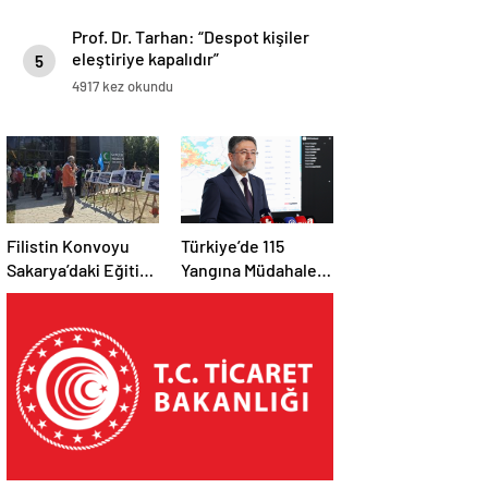
Prof. Dr. Tarhan: “Despot kişiler
eleştiriye kapalıdır”
5
4917 kez okundu
Filistin Konvoyu
Türkiye’de 115
Sakarya’daki Eğitim
Yangına Müdahale
Kampını
Edildi: 110’u Kontrol
Tamamladı: Ankara
Altına Alındı
Etabı Başlıyor