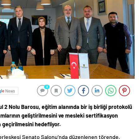
0
News
ul 2 Nolu Barosu, eğitim alanında bir iş birliği protokolü
mlarının geliştirilmesini ve mesleki sertifikasyon
 geçirilmesini hedefliyor.
 Yerleşkesi Senato Salonu’nda düzenlenen törende,