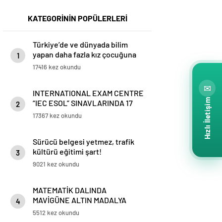
KATEGORİNİN POPÜLERLERİ
Türkiye’de ve dünyada bilim
yapan daha fazla kız çocuğuna
1
ihtiyaç var!
17416 kez okundu
✉
INTERNATIONAL EXAM CENTRE
Hızlı İletişim
“IEC ESOL” SINAVLARINDA 17
2
Türkiye Birinciliği mavigün
17367 kez okundu
koleji’nde
Sürücü belgesi yetmez, trafik
kültürü eğitimi şart!
3
9021 kez okundu
MATEMATİK DALINDA
MAVİGÜNE ALTIN MADALYA
4
5512 kez okundu