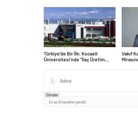
Hedef
İnsan 
Türkiye’de Bir İlk: Kocaeli
Vakıf K
Üniversitesi’nde “İlaç Üretim
Mirasın
Teknolojisi” Programı Açıldı
Gönder
En az 10 karakter gerekli