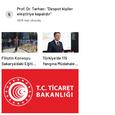
Prof. Dr. Tarhan: “Despot kişiler
eleştiriye kapalıdır”
5
4915 kez okundu
Filistin Konvoyu
Türkiye’de 115
Sakarya’daki Eğitim
Yangına Müdahale
Kampını
Edildi: 110’u Kontrol
Tamamladı: Ankara
Altına Alındı
Etabı Başlıyor