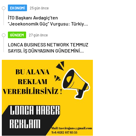
EKONOMİ
25 gün önce
İTO Başkanı Avdagiç’ten
“Jeoekonomik Güç” Vurgusu: Türkiye,
Küresel Tedarik Zincirinin Merkezi
Olmalı
GÜNDEM
27 gün önce
LONCA BUSINESS NETWORK TEMMUZ
SAYISI, İŞ DÜNYASININ GÜNDEMİNİ
MASAYA YATIRDI