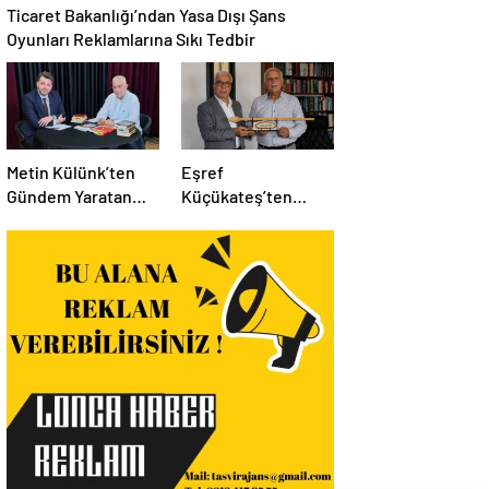
Ticaret Bakanlığı’ndan Yasa Dışı Şans
Oyunları Reklamlarına Sıkı Tedbir
Metin Külünk’ten
Eşref
Gündem Yaratan
Küçükateş’ten
Açıklamalar:
İstanbul Eski Valisi
Ekonomi, Liyakat ve
Hüseyin Avni
Siyasete İlişkin
Mutlu’ya Anlamlı
Dikkat Çeken
Ziyaret
Mesajlar