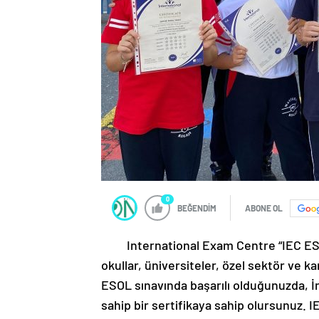
0
BEĞENDİM
ABONE OL
International Exam Centre “IEC ESOL”
okullar, üniversiteler, özel sektör ve k
ESOL sınavında başarılı olduğunuzda, İn
sahip bir sertifikaya sahip olursunuz. IE