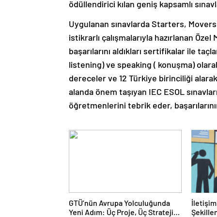
ödüllendirici kılan geniş kapsamlı sınavl
Uygulanan sınavlarda Starters, Movers, 
istikrarlı çalışmalarıyla hazırlanan Öze
başarılarını aldıkları sertifikalar ile ta
listening) ve speaking ( konuşma) olar
dereceler ve 12 Türkiye birinciliği alarak
alanda önem taşıyan IEC ESOL sınavların
öğretmenlerini tebrik eder, başarılarını
GTÜ’nün Avrupa Yolculuğunda
İletişi
Yeni Adım: Üç Proje, Üç Stratejik
Şekille