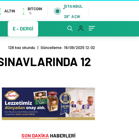
İSTANBUL
BITCOIN
ALTIN
%
28°
AÇIK
E – DERGİ
128 kez okundu
|
Güncelleme: 16/09/2025 12:02
SINAVLARINDA 12
SON DAKİKA
HABERLERİ