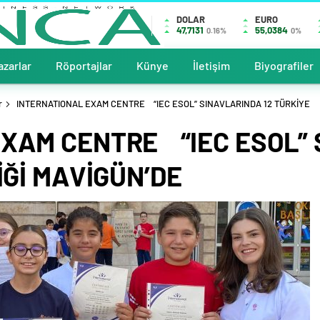
DOLAR
EURO
47,7131
55,0384
0.16%
0%
azarlar
Röportajlar
Künye
İletişim
Biyografiler
r
INTERNATIONAL EXAM CENTRE “IEC ESOL” SINAVLARINDA 12 TÜRKİYE
XAM CENTRE “IEC ESOL” 
İĞİ MAVİGÜN’DE