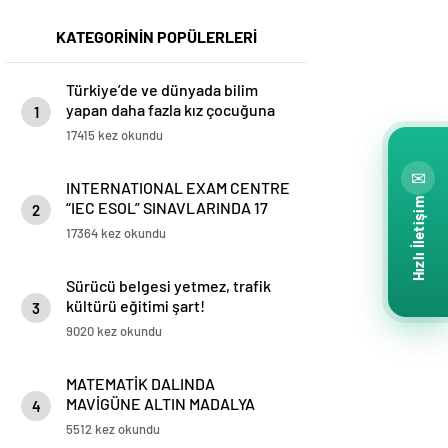
KATEGORİNİN POPÜLERLERİ
Türkiye’de ve dünyada bilim
yapan daha fazla kız çocuğuna
1
ihtiyaç var!
17415 kez okundu
✉
INTERNATIONAL EXAM CENTRE
Hızlı İletişim
“IEC ESOL” SINAVLARINDA 17
2
Türkiye Birinciliği mavigün
17364 kez okundu
koleji’nde
Sürücü belgesi yetmez, trafik
kültürü eğitimi şart!
3
9020 kez okundu
MATEMATİK DALINDA
MAVİGÜNE ALTIN MADALYA
4
5512 kez okundu