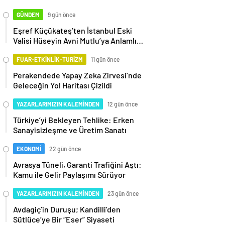
GÜNDEM
9 gün önce
Eşref Küçükateş’ten İstanbul Eski
Valisi Hüseyin Avni Mutlu’ya Anlamlı
Ziyaret
FUAR-ETKİNLİK-TURİZM
11 gün önce
Perakendede Yapay Zeka Zirvesi’nde
Geleceğin Yol Haritası Çizildi
YAZARLARIMIZIN KALEMİNDEN
12 gün önce
Türkiye’yi Bekleyen Tehlike: Erken
Sanayisizleşme ve Üretim Sanatı
EKONOMİ
22 gün önce
Avrasya Tüneli, Garanti Trafiğini Aştı:
Kamu ile Gelir Paylaşımı Sürüyor
YAZARLARIMIZIN KALEMİNDEN
23 gün önce
Avdagiç’in Duruşu; Kandilli’den
Sütlüce’ye Bir “Eser” Siyaseti