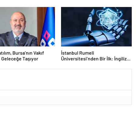
Dokunuşu”
Gençlerimizdir”
atılım, Bursa’nın Vakıf
İstanbul Rumeli
ı Geleceğe Taşıyor
Üniversitesi’nden Bir İlk: İngilizce
Yapay Zeka ve Makine Öğrenmesi
Lisans Programı Açılıyor