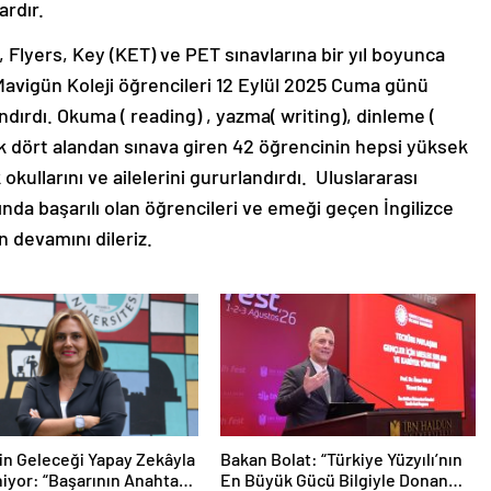
ardır.
Flyers, Key (KET) ve PET sınavlarına bir yıl boyunca
l Mavigün Koleji öğrencileri 12 Eylül 2025 Cuma günü
çlandırdı. Okuma ( reading) , yazma( writing), dinleme (
ak dört alandan sınava giren 42 öğrencinin hepsi yüksek
 okullarını ve ailelerini gururlandırdı. Uluslararası
da başarılı olan öğrencileri ve emeği geçen İngilizce
n devamını dileriz.
min Geleceği Yapay Zekâyla
Bakan Bolat: “Türkiye Yüzyılı’nın
niyor: “Başarının Anahtarı
En Büyük Gücü Bilgiyle Donanmış