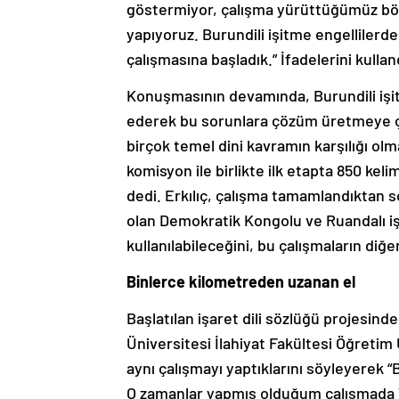
göstermiyor, çalışma yürüttüğümüz bölg
yapıyoruz. Burundili işitme engellilerd
çalışmasına başladık.” İfadelerini kullan
Konuşmasının devamında, Burundili işitm
ederek bu sorunlara çözüm üretmeye çalı
birçok temel dini kavramın karşılığı olm
komisyon ile birlikte ilk etapta 850 keli
dedi. Erkılıç, çalışma tamamlandıktan s
olan Demokratik Kongolu ve Ruandalı işi
kullanılabileceğini, bu çalışmaların diğer
Binlerce kilometreden uzanan el
Başlatılan işaret dili sözlüğü projesi
Üniversitesi İlahiyat Fakültesi Öğretim
aynı çalışmayı yaptıklarını söyleyerek “
O zamanlar yapmış olduğum çalışmada Tü