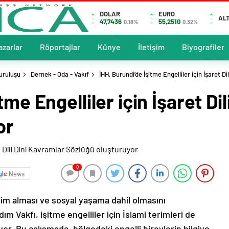
DOLAR
EURO
ALT
47,7436
55,2510
0.18%
0.32%
azarlar
Röportajlar
Künye
İletişim
Biyografiler
uruluşu
Dernek - Oda - Vakıf
İHH, Burundi’de İşitme Engelliler için İşaret Dil
tme Engelliler için İşaret Di
or
0
News
itim alması ve sosyal yaşama dahil olmasını
ım Vakfı, işitme engelliler için İslami terimleri de
iyor. Bu çalışmada, bölgedeki engelli bireylerin bilgiye