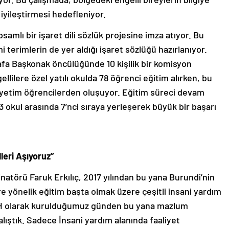
ı iyileştirmesi hedefleniyor.
samlı bir işaret dili sözlük projesine imza atıyor. Bu
i terimlerin de yer aldığı işaret sözlüğü hazırlanıyor.
tafa Başkonak öncülüğünde 10 kişilik bir komisyon
ellilere özel yatılı okulda 78 öğrenci eğitim alırken, bu
ise yetim öğrencilerden oluşuyor. Eğitim süreci devam
 okul arasında 7’nci sıraya yerleşerek büyük bir başarı
lleri Aşıyoruz”
atörü Faruk Erkılıç, 2017 yılından bu yana Burundi’nin
e yönelik eğitim başta olmak üzere çeşitli insani yardım
“İHH olarak kurulduğumuz günden bu yana mazlum
ıştık. Sadece İnsani yardım alanında faaliyet