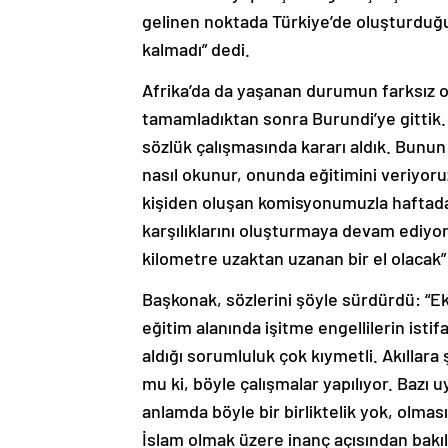
gelinen noktada Türkiye’de oluşturduğ
kalmadı” dedi.
Afrika’da da yaşanan durumun farksız o
tamamladıktan sonra Burundi’ye gittik. 
sözlük çalışmasında kararı aldık. Bunun
nasıl okunur, onunda eğitimini veriyor
kişiden oluşan komisyonumuzla haftada 
karşılıklarını oluşturmaya devam ediyoru
kilometre uzaktan uzanan bir el olacak”
Başkonak, sözlerini şöyle sürdürdü: “E
eğitim alanında işitme engellilerin isti
aldığı sorumluluk çok kıymetli. Akıllara 
mu ki, böyle çalışmalar yapılıyor. Bazı 
anlamda böyle bir birliktelik yok, olmas
İslam olmak üzere inanç açısından bakıl