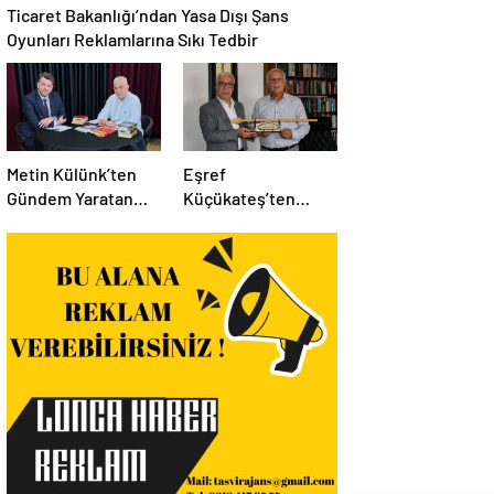
Ticaret Bakanlığı’ndan Yasa Dışı Şans
Oyunları Reklamlarına Sıkı Tedbir
Metin Külünk’ten
Eşref
Gündem Yaratan
Küçükateş’ten
Açıklamalar:
İstanbul Eski Valisi
Ekonomi, Liyakat ve
Hüseyin Avni
Siyasete İlişkin
Mutlu’ya Anlamlı
Dikkat Çeken
Ziyaret
Mesajlar