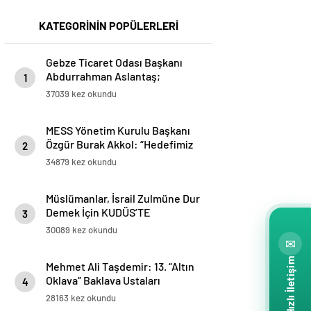
KATEGORİNİN POPÜLERLERİ
Gebze Ticaret Odası Başkanı
Abdurrahman Aslantaş;
1
“Gebze’nin en büyük şansı
37039 kez okundu
Türkiye’ye ilk yabancı
sermayenin ilçemizden girmiş
MESS Yönetim Kurulu Başkanı
olması. Yabancı sermaye,
Özgür Burak Akkol: “Hedefimiz
networklarıyla ve know-
2
işçi sendikaları ile iş birliği
hows’ları ile Gebze’yi ticarette,
34879 kez okundu
içinde sektörde üretimi ve
sanayide, üretimde üst noktaya
istihdamı geliştirmek”
taşıdı.”
Müslümanlar, İsrail Zulmüne Dur
Demek İçin KUDÜS’TE
3
BULUŞMAK ÜZERE ahitleşiyor…
30089 kez okundu
www.kudustebulusmakuzere.com
✉
Hızlı İletişim
Mehmet Ali Taşdemir: 13. “Altın
Oklava” Baklava Ustaları
4
Yarışması ve “Baklava Festivali”
28163 kez okundu
Bakü’de yapılacak