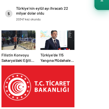
Türkiye’nin eylül ayı ihracatı 22
milyar dolar oldu
5
20347 kez okundu
Filistin Konvoyu
Türkiye’de 115
Sakarya’daki Eğitim
Yangına Müdahale
Kampını
Edildi: 110’u Kontrol
Tamamladı: Ankara
Altına Alındı
Etabı Başlıyor