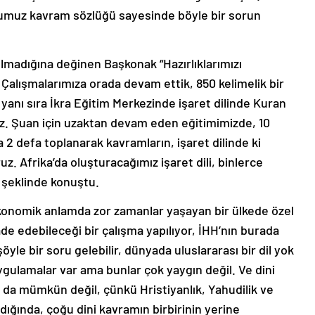
umuz kavram sözlüğü sayesinde böyle bir sorun
lmadığına değinen Başkonak “Hazırlıklarımızı
Çalışmalarımıza orada devam ettik, 850 kelimelik bir
 yanı sıra İkra Eğitim Merkezinde işaret dilinde Kuran
uz. Şuan için uzaktan devam eden eğitimimizde, 10
2 defa toplanarak kavramların, işaret dilinde ki
z. Afrika’da oluşturacağımız işaret dili, binlerce
 şeklinde konuştu.
konomik anlamda zor zamanlar yaşayan bir ülkede özel
fade edebileceği bir çalışma yapılıyor, İHH’nın burada
şöyle bir soru gelebilir, dünyada uluslararası bir dil yok
uygulamalar var ama bunlar çok yaygın değil. Ve dini
ı da mümkün değil, çünkü Hristiyanlık, Yahudilik ve
dığında, çoğu dini kavramın birbirinin yerine