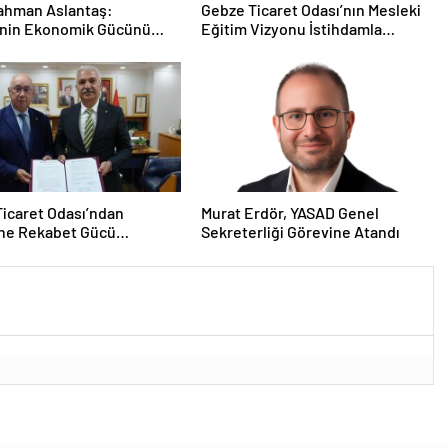
ahman Aslantaş:
Gebze Ticaret Odası’nın Mesleki
’nin Ekonomik Gücünü
Eğitim Vizyonu İstihdamla
 İleri Taşıyacağız”
Taçlandı
icaret Odası’ndan
Murat Erdör, YASAD Genel
ine Rekabet Gücü
Sekreterliği Görevine Atandı
acak Stratejik İş Birliği