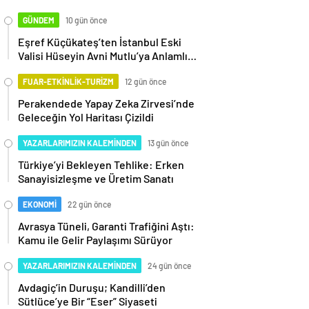
GÜNDEM
10 gün önce
Eşref Küçükateş’ten İstanbul Eski
Valisi Hüseyin Avni Mutlu’ya Anlamlı
Ziyaret
FUAR-ETKİNLİK-TURİZM
12 gün önce
Perakendede Yapay Zeka Zirvesi’nde
Geleceğin Yol Haritası Çizildi
YAZARLARIMIZIN KALEMİNDEN
13 gün önce
Türkiye’yi Bekleyen Tehlike: Erken
Sanayisizleşme ve Üretim Sanatı
EKONOMİ
22 gün önce
Avrasya Tüneli, Garanti Trafiğini Aştı:
Kamu ile Gelir Paylaşımı Sürüyor
YAZARLARIMIZIN KALEMİNDEN
24 gün önce
Avdagiç’in Duruşu; Kandilli’den
Sütlüce’ye Bir “Eser” Siyaseti