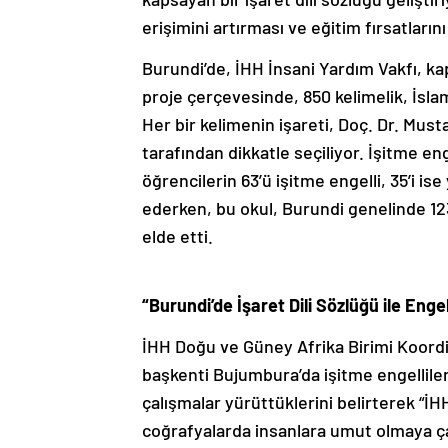
erişimini artırması ve eğitim fırsatların
Burundi’de, İHH İnsani Yardım Vakfı, kap
proje çerçevesinde, 850 kelimelik, İslam
Her bir kelimenin işareti, Doç. Dr. Mus
tarafından dikkatle seçiliyor. İşitme eng
öğrencilerin 63’ü işitme engelli, 35’i 
ederken, bu okul, Burundi genelinde 123
elde etti.
“Burundi’de İşaret Dili Sözlüğü ile Enge
İHH Doğu ve Güney Afrika Birimi Koordin
başkenti Bujumbura’da işitme engelliler
çalışmalar yürüttüklerini belirterek 
coğrafyalarda insanlara umut olmaya çal