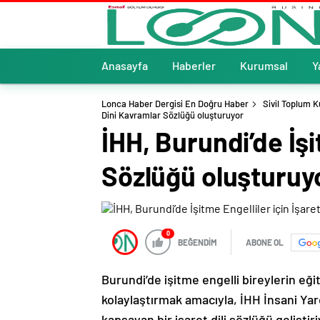
Anasayfa
Haberler
Kurumsal
Y
Lonca Haber Dergisi En Doğru Haber
Sivil Toplum K
Dini Kavramlar Sözlüğü oluşturuyor
İHH, Burundi’de İşi
Sözlüğü oluşturuy
0
BEĞENDİM
ABONE OL
Burundi’de işitme engelli bireylerin eğ
kolaylaştırmak amacıyla, İHH İnsani Yard
kapsayan bir işaret dili sözlüğü geliştir