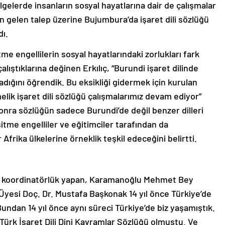
elerde insanların sosyal hayatlarına dair de çalışmalar
en gelen talep üzerine Bujumbura’da işaret dili sözlüğü
dı.
e engellilerin sosyal hayatlarındaki zorlukları fark
ştıklarına değinen Erkılıç, “Burundi işaret dilinde
adığını öğrendik. Bu eksikliği gidermek için kurulan
melik işaret dili sözlüğü çalışmalarımız devam ediyor”
onra sözlüğün sadece Burundi’de değil benzer dilleri
tme engelliler ve eğitimciler tarafından da
 Afrika ülkelerine örneklik teşkil edeceğini belirtti.
nde koordinatörlük yapan, Karamanoğlu Mehmet Bey
 Üyesi Doç. Dr. Mustafa Başkonak 14 yıl önce Türkiye’de
Bundan 14 yıl önce aynı süreci Türkiye’de biz yaşamıştık.
rk İşaret Dili Dini Kavramlar Sözlüğü olmuştu. Ve