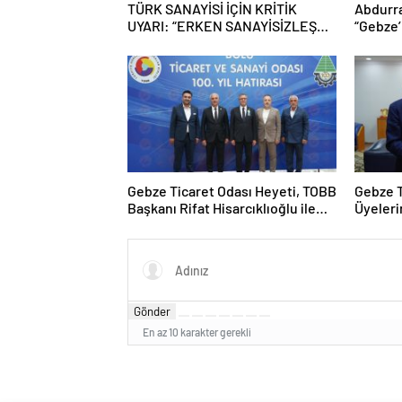
TÜRK SANAYİSİ İÇİN KRİTİK
Abdurr
UYARI: “ERKEN SANAYİSİZLEŞME
“Gebze
TEHLİKESİYLE KARŞI
Daha da
KARŞIYAYIZ”
Gebze Ticaret Odası Heyeti, TOBB
Gebze T
Başkanı Rifat Hisarcıklıoğlu ile
Üyeler
Bolu’da Bir Araya GeldiGebze
Kazandır
Ticaret Odası Heyeti, TOBB
Başkanı Rifat Hisarcıklıoğlu ile
Bolu’da Bir Araya Geldi
Gönder
En az 10 karakter gerekli