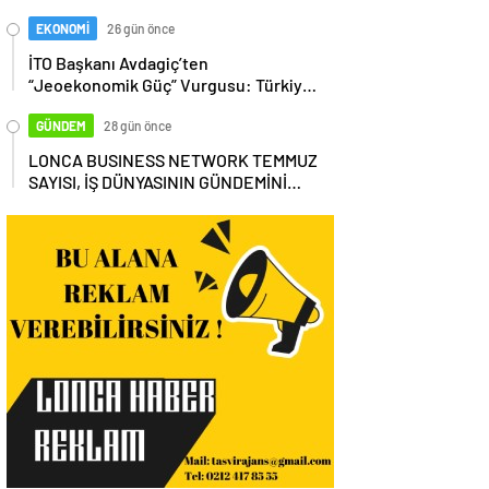
EKONOMİ
26 gün önce
İTO Başkanı Avdagiç’ten
“Jeoekonomik Güç” Vurgusu: Türkiye,
Küresel Tedarik Zincirinin Merkezi
Olmalı
GÜNDEM
28 gün önce
LONCA BUSINESS NETWORK TEMMUZ
SAYISI, İŞ DÜNYASININ GÜNDEMİNİ
MASAYA YATIRDI