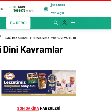
İSTANBUL
BITCOIN
IN
3099972
0,80%
28°
AÇIK
E – DERGİ
i
3767 kez okundu
|
Güncelleme: 28/12/2024 13:10
li Dini Kavramlar
SON DAKİKA
HABERLERİ