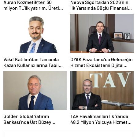
Auran Kozmetik’ten 30
Neova Sigorta’dan 2026’nın
milyon TL’lik yatırım: Üretim
İlk Yarısında Güçlü Finansal
kapasitesi 21 milyon adede
Performans
çıkacak
Vakıf Katılım’dan Tamamla
OYAK Pazarlama’da Geleceğin
Kazan Kullanıcılarına Tabii
Hizmet Ekosistemi Dijital
Premium Fırsatı
Dönüşümle Şekilleniyor
Golden Global Yatırım
TAV Havalimanları İlk Yarıda
Bankası’nda Üst Düzey
48,2 Milyon Yolcuya Hizmet
Atama: Mustafa Selcen
Verdi
Yönetim Kurulu Üyesi Oldu