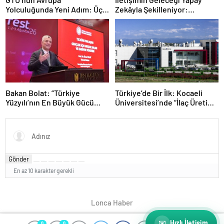
Yolculuğunda Yeni Adım: Üç
Zekâyla Şekilleniyor:
Proje, Üç Stratejik Hedef
“Başarının Anahtarı İnsan
Dokunuşu”
Bakan Bolat: “Türkiye
Türkiye’de Bir İlk: Kocaeli
Yüzyılı’nın En Büyük Gücü
Üniversitesi’nde “İlaç Üretim
Bilgiyle Donanmış
Teknolojisi” Programı Açıldı
Gençlerimizdir”
Gönder
En az 10 karakter gerekli
Lonca Haber
✉
Hızlı İletişim
0
0