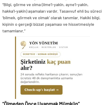
“Bilgi, görme ve olma (ilme’l-yakîn, ayne’l-yakîn,
hakka’l-yakîn) aşamaları vardır. Tasavvuf ehli bu süreci
‘bilmek, görmek ve olmak’ olarak tanımlar. Hakiki bilgi,
kişinin o gerçeği bizzat yaşaması ve hissetmesiyle
tamamlanır.”
“Ölmeden Önce Uyanmak Mümkün”