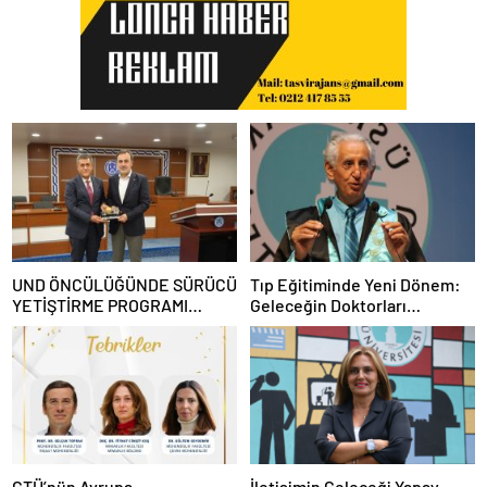
UND ÖNCÜLÜĞÜNDE SÜRÜCÜ
Tıp Eğitiminde Yeni Dönem:
YETİŞTİRME PROGRAMI
Geleceğin Doktorları
KONYA’DA İLK MEZUNLARINI
Teknolojiyi de Bilecek
VERDİ
GTÜ’nün Avrupa
İletişimin Geleceği Yapay