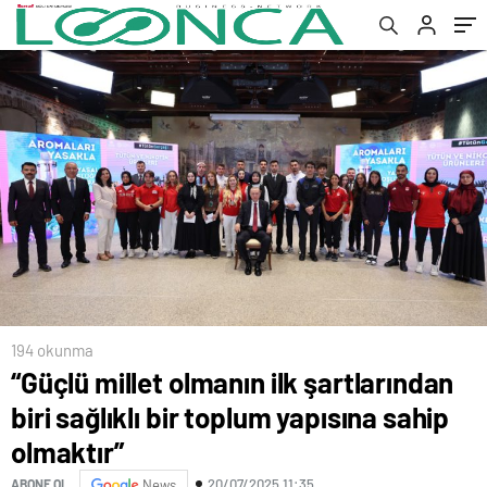
194 okunma
“Güçlü millet olmanın ilk şartlarından
biri sağlıklı bir toplum yapısına sahip
olmaktır”
20/07/2025 11:35
ABONE OL
News