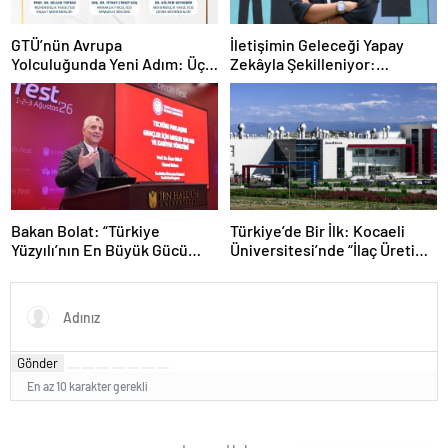
GTÜ’nün Avrupa
İletişimin Geleceği Yapay
Yolculuğunda Yeni Adım: Üç
Zekâyla Şekilleniyor:
Proje, Üç Stratejik Hedef
“Başarının Anahtarı İnsan
Dokunuşu”
Bakan Bolat: “Türkiye
Türkiye’de Bir İlk: Kocaeli
Yüzyılı’nın En Büyük Gücü
Üniversitesi’nde “İlaç Üretim
Bilgiyle Donanmış
Teknolojisi” Programı Açıldı
Gençlerimizdir”
Gönder
En az 10 karakter gerekli