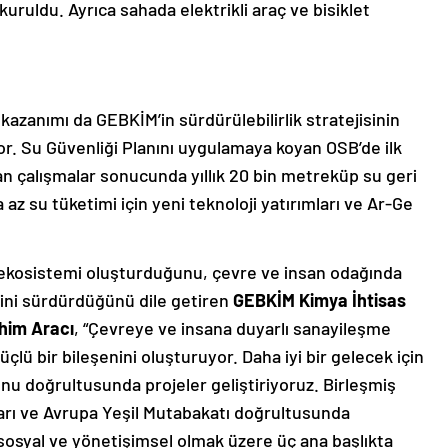
 kuruldu. Ayrıca sahada elektrikli araç ve bisiklet
 kazanımı da GEBKİM’in sürdürülebilirlik stratejisinin
or. Su Güvenliği Planını uygulamaya koyan OSB’de ilk
n çalışmalar sonucunda yıllık 20 bin metreküp su geri
az su tüketimi için yeni teknoloji yatırımları ve Ar-Ge
 ekosistemi oluşturduğunu, çevre ve insan odağında
lerini sürdürdüğünü dile getiren
GEBKİM Kimya İhtisas
him Aracı
, “Çevreye ve insana duyarlı sanayileşme
ü bir bileşenini oluşturuyor. Daha iyi bir gelecek için
onu doğrultusunda projeler geliştiriyoruz. Birleşmiş
ları ve Avrupa Yeşil Mutabakatı doğrultusunda
, sosyal ve yönetişimsel olmak üzere üç ana başlıkta