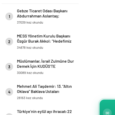
Gebze Ticaret Odası Başkanı
Abdurrahman Aslantaş;
1
“Gebze’nin en büyük şansı
37039 kez okundu
Türkiye’ye ilk yabancı
sermayenin ilçemizden girmiş
MESS Yönetim Kurulu Başkanı
olması. Yabancı sermaye,
Özgür Burak Akkol: “Hedefimiz
networklarıyla ve know-
2
işçi sendikaları ile iş birliği
hows’ları ile Gebze’yi ticarette,
34878 kez okundu
içinde sektörde üretimi ve
sanayide, üretimde üst noktaya
istihdamı geliştirmek”
taşıdı.”
Müslümanlar, İsrail Zulmüne Dur
Demek İçin KUDÜS’TE
3
BULUŞMAK ÜZERE ahitleşiyor…
30089 kez okundu
www.kudustebulusmakuzere.com
Mehmet Ali Taşdemir: 13. “Altın
Oklava” Baklava Ustaları
4
Yarışması ve “Baklava Festivali”
28163 kez okundu
Bakü’de yapılacak
Türkiye’nin eylül ayı ihracatı 22
✉