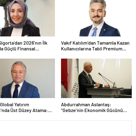
igorta’dan 2026’nın İlk
Vakıf Katılım’dan Tamamla Kazan
da Güçlü Finansal
Kullanıcılarına Tabii Premium
mans
Fırsatı
Global Yatırım
Abdurrahman Aslantaş:
ı’nda Üst Düzey Atama:
“Gebze’nin Ekonomik Gücünü
 Selcen Yönetim Kurulu
Daha da İleri Taşıyacağız”
ldu