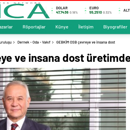
DOLAR
EURO
ALT
47,7436
55,2510
0.18%
0.32%
azarlar
Röportajlar
Künye
İletişim
Biyografiler
uruluşu
Dernek - Oda - Vakıf
GEBKİM OSB çevreye ve insana dost
e ve insana dost üretimde