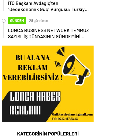
İTO Başkanı Avdagiç’ten
“Jeoekonomik Güç” Vurgusu: Türkiye,
Küresel Tedarik Zincirinin Merkezi
Olmalı
GÜNDEM
28 gün önce
LONCA BUSINESS NETWORK TEMMUZ
SAYISI, İŞ DÜNYASININ GÜNDEMİNİ
MASAYA YATIRDI
KATEGORİNİN POPÜLERLERİ