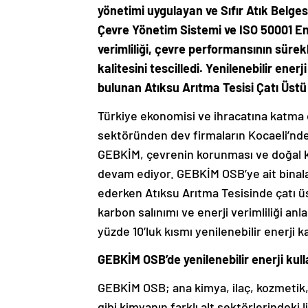
yönetimi uygulayan ve Sıfır Atık Belges
Çevre Yönetim Sistemi ve ISO 50001 Ener
verimliliği, çevre performansının sürekl
kalitesini tescilledi. Yenilenebilir ener
bulunan Atıksu Arıtma Tesisi Çatı Üst
Türkiye ekonomisi ve ihracatına katma 
sektöründen dev firmaların Kocaeli’nde 
GEBKİM, çevrenin korunması ve doğal kay
devam ediyor. GEBKİM OSB’ye ait binala
ederken Atıksu Arıtma Tesisinde çatı ü
karbon salınımı ve enerji verimliliği anl
yüzde 10’luk kısmı yenilenebilir enerji 
GEBKİM OSB’de yenilenebilir enerji kull
GEBKİM OSB; ana kimya, ilaç, kozmetik, 
gibi kimyanın farklı alt sektörlerindeki 