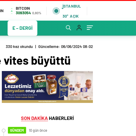
İSTANBUL
BITCOIN
IN
3093054
0,80%
30°
AÇIK
E – DERGİ
330 kez okundu
|
Güncelleme: 06/06/2024 08:02
 vites büyüttü
SON DAKİKA
HABERLERİ
GÜNDEM
10 gün önce