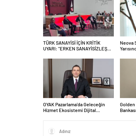
TÜRK SANAYİSİ İÇİN KRİTİK
Neova S
UYARI: “ERKEN SANAYİSİZLEŞME
Yarısın
TEHLİKESİYLE KARŞI
Perfor
KARŞIYAYIZ”
OYAK Pazarlama’da Geleceğin
Golden 
Hizmet Ekosistemi Dijital
Bankas
Dönüşümle Şekilleniyor
Mustafa
Üyesi O