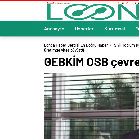
Anasayfa
Haberler
Kurumsal
Y
Lonca Haber Dergisi En Doğru Haber
Sivil Toplum K
üretimde vites büyüttü
GEBKİM OSB çevrey