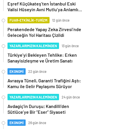
Eşref Küçükateş’ten İstanbul Eski
Valisi Hüseyin Avni Mutlu’ya Anlamlı
Ziyaret
FUAR-ETKİNLİK-TURİZM
12 gün önce
Perakendede Yapay Zeka Zirvesi’nde
Geleceğin Yol Haritası Çizildi
YAZARLARIMIZIN KALEMİNDEN
13 gün önce
Türkiye’yi Bekleyen Tehlike: Erken
Sanayisizleşme ve Üretim Sanatı
EKONOMİ
22 gün önce
Avrasya Tüneli, Garanti Trafiğini Aştı:
Kamu ile Gelir Paylaşımı Sürüyor
YAZARLARIMIZIN KALEMİNDEN
24 gün önce
Avdagiç’in Duruşu; Kandilli’den
Sütlüce’ye Bir “Eser” Siyaseti
EKONOMİ
26 gün önce