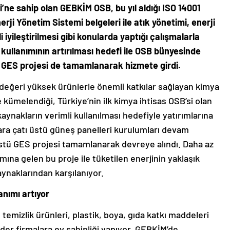
i’ne sahip olan GEBKİM OSB, bu yıl aldığı ISO 14001
ji Yönetim Sistemi belgeleri ile atık yönetimi, enerji
i iyileştirilmesi gibi konularda yaptığı çalışmalarla
ji kullanımının artırılması hedefi ile OSB bünyesinde
ü GES projesi de tamamlanarak hizmete girdi.
değeri yüksek ürünlerle önemli katkılar sağlayan kimya
kümelendiği, Türkiye’nin ilk kimya ihtisas OSB’si olan
nakların verimli kullanılması hedefiyle yatırımlarına
ra çatı üstü güneş panelleri kurulumları devam
stü GES projesi tamamlanarak devreye alındı. Daha az
amına gelen bu proje ile tüketilen enerjinin yaklaşık
kaynaklarından karşılanıyor.
anımı artıyor
temizlik ürünleri, plastik, boya, gıda katkı maddeleri
lider firmalara ev sahipliği yapıyor. GEBKİM’de