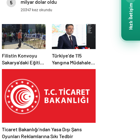
milyar dolar oldu
5
Hızlı İletişim
20347 kez okundu
Filistin Konvoyu
Türkiye’de 115
Sakarya’daki Eğitim
Yangına Müdahale
Kampını
Edildi: 110’u Kontrol
Tamamladı: Ankara
Altına Alındı
Etabı Başlıyor
Ticaret Bakanlığı’ndan Yasa Dışı Şans
Oyunları Reklamlarına Sıkı Tedbir