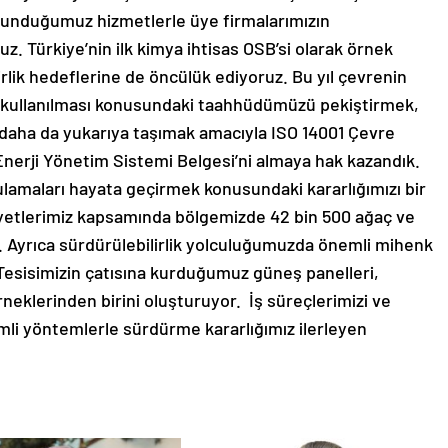
e sunduğumuz hizmetlerle üye firmalarımızın
uz. Türkiye’nin ilk kimya ihtisas OSB’si olarak örnek
irlik hedeflerine de öncülük ediyoruz. Bu yıl çevrenin
i kullanılması konusundaki taahhüdümüzü pekiştirmek,
ı daha da yukarıya taşımak amacıyla ISO 14001 Çevre
nerji Yönetim Sistemi Belgesi’ni almaya hak kazandık.
ulamaları hayata geçirmek konusundaki kararlığımızı bir
iyetlerimiz kapsamında bölgemizde 42 bin 500 ağaç ve
ik. Ayrıca sürdürülebilirlik yolculuğumuzda önemli mihenk
 Tesisimizin çatısına kurduğumuz güneş panelleri,
örneklerinden birini oluşturuyor. İş süreçlerimizi ve
imli yöntemlerle sürdürme kararlığımız ilerleyen