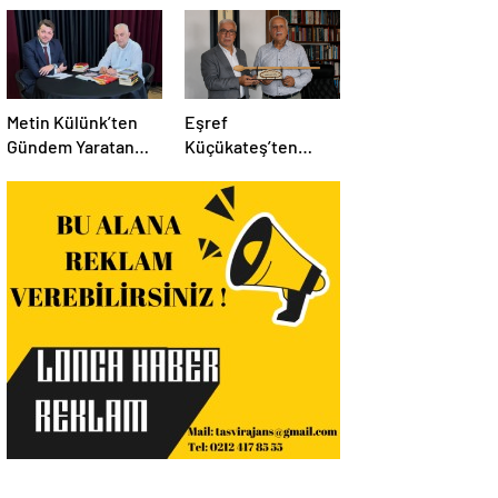
Metin Külünk’ten
Eşref
Gündem Yaratan
Küçükateş’ten
Açıklamalar:
İstanbul Eski Valisi
Ekonomi, Liyakat ve
Hüseyin Avni
Siyasete İlişkin
Mutlu’ya Anlamlı
Dikkat Çeken
Ziyaret
Mesajlar