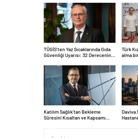
TÜGİS’ten Yaz Sıcaklarında Gıda
Türk Kı
Güvenliği Uyarısı: 32 Derecenin
alma bi
Üzerinde Kritik Süre Bir Saat
Katılım Sağlık’tan Bekleme
Daviva 
Süresini Kısaltan ve Kapsamı
Hastane
Genişleten Yeni Uygulamalar
Açıyor