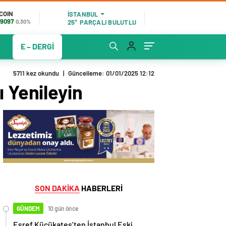
COIN
İSTANBUL
9097
0,30%
25°
PARÇALI BULUTLU
E – DERGİ
5711 kez okundu
|
Güncelleme: 01/01/2025 12:12
 Yenileyin
SON DAKİKA
HABERLERİ
GÜNDEM
10 gün önce
Eşref Küçükateş’ten İstanbul Eski