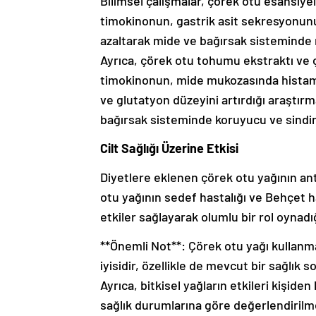
Bilimsel çalışmalar, çörek otu esansiyel
timokinonun, gastrik asit sekresyonunu, 
azaltarak mide ve bağırsak sisteminde 
Ayrıca, çörek otu tohumu ekstraktı ve 
timokinonun, mide mukozasında histamin
ve glutatyon düzeyini artırdığı araştır
bağırsak sisteminde koruyucu ve sindiri
Cilt Sağlığı Üzerine Etkisi
Diyetlere eklenen çörek otu yağının an
otu yağının sedef hastalığı ve Behçet 
etkiler sağlayarak olumlu bir rol oynad
**Önemli Not**: Çörek otu yağı kullan
iyisidir, özellikle de mevcut bir sağlık 
Ayrıca, bitkisel yağların etkileri kişide
sağlık durumlarına göre değerlendirilme