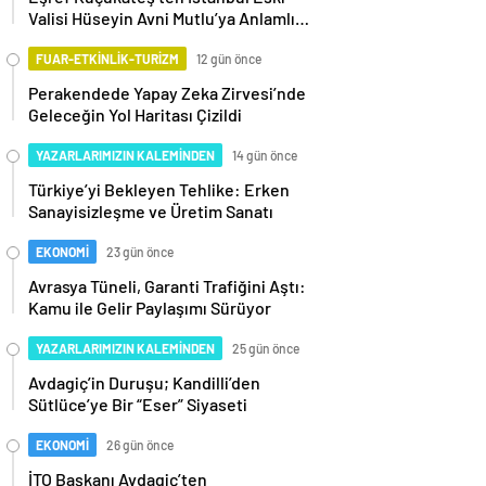
Valisi Hüseyin Avni Mutlu’ya Anlamlı
Ziyaret
FUAR-ETKİNLİK-TURİZM
12 gün önce
Perakendede Yapay Zeka Zirvesi’nde
Geleceğin Yol Haritası Çizildi
YAZARLARIMIZIN KALEMİNDEN
14 gün önce
Türkiye’yi Bekleyen Tehlike: Erken
Sanayisizleşme ve Üretim Sanatı
EKONOMİ
23 gün önce
Avrasya Tüneli, Garanti Trafiğini Aştı:
Kamu ile Gelir Paylaşımı Sürüyor
YAZARLARIMIZIN KALEMİNDEN
25 gün önce
Avdagiç’in Duruşu; Kandilli’den
Sütlüce’ye Bir “Eser” Siyaseti
EKONOMİ
26 gün önce
İTO Başkanı Avdagiç’ten