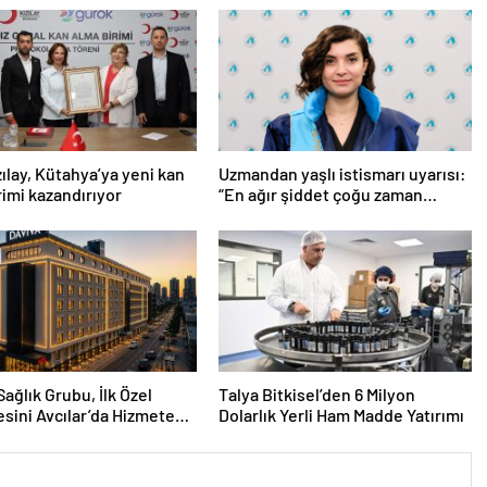
zılay, Kütahya’ya yeni kan
Uzmandan yaşlı istismarı uyarısı:
rimi kazandırıyor
“En ağır şiddet çoğu zaman
sessizlik içinde yaşanıyor”
Sağlık Grubu, İlk Özel
Talya Bitkisel’den 6 Milyon
sini Avcılar’da Hizmete
Dolarlık Yerli Ham Madde Yatırımı