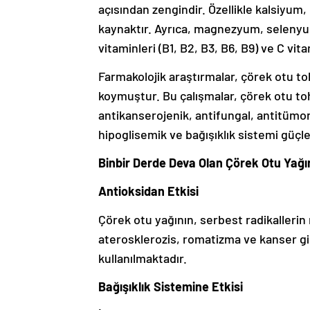
açısından zengindir. Özellikle kalsiyum
kaynaktır. Ayrıca, magnezyum, selenyum 
vitaminleri (B1, B2, B3, B6, B9) ve C vita
Farmakolojik araştırmalar, çörek otu toh
koymuştur. Bu çalışmalar, çörek otu to
antikanserojenik, antifungal, antitümor
hipoglisemik ve bağışıklık sistemi güçle
Binbir Derde Deva Olan Çörek Otu Yağın
Antioksidan Etkisi
Çörek otu yağının, serbest radikallerin
aterosklerozis, romatizma ve kanser gi
kullanılmaktadır.
Bağışıklık Sistemine Etkisi