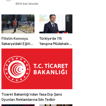
Koruyor
6544 kez okundu
Filistin Konvoyu
Türkiye’de 115
Sakarya’daki Eğitim
Yangına Müdahale
Kampını
Edildi: 110’u Kontrol
Tamamladı: Ankara
Altına Alındı
Etabı Başlıyor
Ticaret Bakanlığı’ndan Yasa Dışı Şans
Oyunları Reklamlarına Sıkı Tedbir