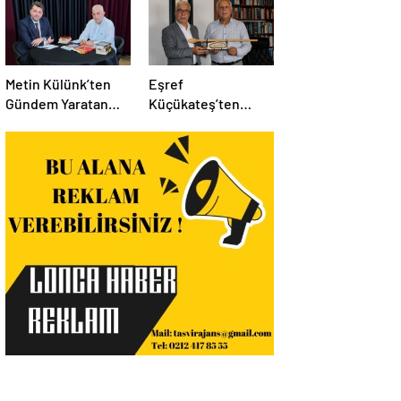
Metin Külünk’ten
Eşref
Gündem Yaratan
Küçükateş’ten
Açıklamalar:
İstanbul Eski Valisi
Ekonomi, Liyakat ve
Hüseyin Avni
Siyasete İlişkin
Mutlu’ya Anlamlı
Dikkat Çeken
Ziyaret
Mesajlar