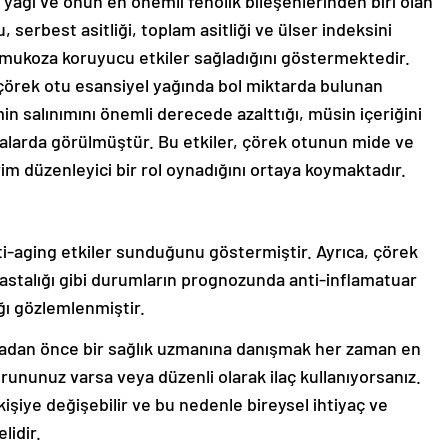
 yağı ve onun en önemli fenolik bileşenlerinden biri olan
serbest asitliği, toplam asitliği ve ülser indeksini
mukoza koruyucu etkiler sağladığını göstermektedir.
çörek otu esansiyel yağında bol miktarda bulunan
 salınımını önemli derecede azalttığı, müsin içeriğini
malarda görülmüştür. Bu etkiler, çörek otunun mide ve
m düzenleyici bir rol oynadığını ortaya koymaktadır.
ti-aging etkiler sunduğunu göstermiştir. Ayrıca, çörek
hastalığı gibi durumların prognozunda anti-inflamatuar
ığı gözlemlenmiştir.
madan önce bir sağlık uzmanına danışmak her zaman en
sorununuz varsa veya düzenli olarak ilaç kullanıyorsanız.
n kişiye değişebilir ve bu nedenle bireysel ihtiyaç ve
lidir.