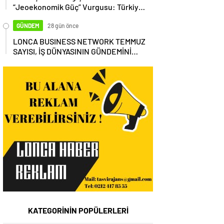
“Jeoekonomik Güç” Vurgusu: Türkiye,
Küresel Tedarik Zincirinin Merkezi
Olmalı
GÜNDEM
28 gün önce
LONCA BUSINESS NETWORK TEMMUZ
SAYISI, İŞ DÜNYASININ GÜNDEMİNİ
MASAYA YATIRDI
KATEGORİNİN POPÜLERLERİ