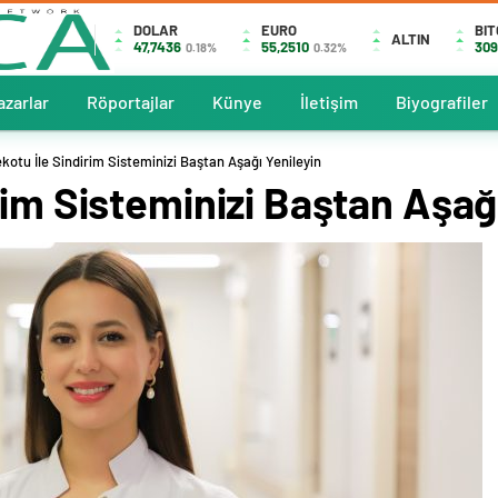
DOLAR
EURO
BIT
ALTIN
47,7436
55,2510
309
0.18%
0.32%
azarlar
Röportajlar
Künye
İletişim
Biyografiler
kotu İle Sindirim Sisteminizi Baştan Aşağı Yenileyin
rim Sisteminizi Baştan Aşağı