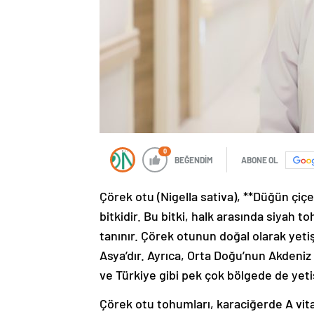
0
BEĞENDİM
ABONE OL
Çörek otu (Nigella sativa), **Düğün çiçe
bitkidir. Bu bitki, halk arasında siyah 
tanınır. Çörek otunun doğal olarak yet
Asya’dır. Ayrıca, Orta Doğu’nun Akdeniz
ve Türkiye gibi pek çok bölgede de yeti
Çörek otu tohumları, karaciğerde A vit