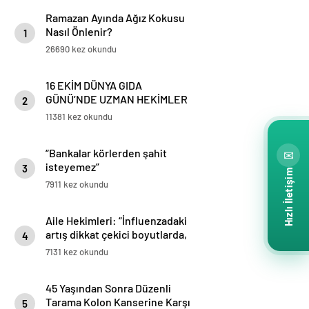
Ramazan Ayında Ağız Kokusu
Nasıl Önlenir?
1
26690 kez okundu
16 EKİM DÜNYA GIDA
GÜNÜ’NDE UZMAN HEKİMLER
2
BESİN ALERJİLERİNİ ve
11381 kez okundu
KORUNMA YOLLARINI ANLATTI
“Bankalar körlerden şahit
✉
isteyemez”
3
Hızlı İletişim
7911 kez okundu
Aile Hekimleri: “İnfluenzadaki
artış dikkat çekici boyutlarda,
4
maske kullanılması çok önemli”
7131 kez okundu
45 Yaşından Sonra Düzenli
Tarama Kolon Kanserine Karşı
5