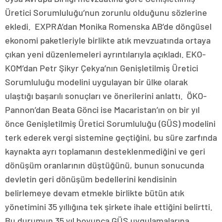
Üretici Sorumluluğu’nun zorunlu olduğunu sözlerine
ekledi. EXPRA’dan Monika Romenska AB’de döngüsel
ekonomi paketleriyle birlikte atık mevzuatında ortaya
çıkan yeni düzenlemeleri ayrıntılarıyla açıkladı. EKO-
KOM’dan Petr Şikyr Çekya’nın Genişletilmiş Üretici
Sorumluluğu modelini uygulayan bir ülke olarak
ulaştığı başarılı sonuçları ve önerilerini anlattı. ÖKO-
Pannon’dan Beata Gönci ise Macaristan’ın on bir yıl
önce Genişletilmiş Üretici Sorumluluğu (GÜS) modelini
terk ederek vergi sistemine geçtiğini, bu süre zarfında
kaynakta ayrı toplamanın desteklenmediğini ve geri
dönüşüm oranlarının düştüğünü, bunun sonucunda
devletin geri dönüşüm bedellerini kendisinin
belirlemeye devam etmekle birlikte bütün atık
yönetimini 35 yıllığına tek şirkete ihale ettiğini belirtti.
Bu durumun 35 yıl boyunca GÜS uygulamalarına