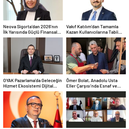
Neova Sigorta’dan 2026’nın
Vakıf Katılım’dan Tamamla
İlk Yarısında Güçlü Finansal
Kazan Kullanıcılarına Tabii
Performans
Premium Fırsatı
OYAK Pazarlama’da Geleceğin
Ömer Bolat, Anadolu Usta
Hizmet Ekosistemi Dijital
Eller Çarşısı’nda Esnaf ve
Dönüşümle Şekilleniyor
Sanatkârlarla Buluştu