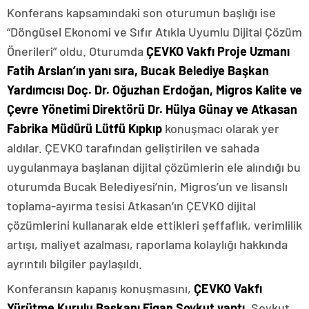
Konferans kapsamındaki son oturumun başlığı ise
“Döngüsel Ekonomi ve Sıfır Atıkla Uyumlu Dijital Çözüm
Önerileri” oldu. Oturumda
ÇEVKO Vakfı Proje Uzmanı
Fatih Arslan’ın yanı sıra, Bucak Belediye Başkan
Yardımcısı Doç. Dr. Oğuzhan Erdoğan, Migros Kalite ve
Çevre Yönetimi Direktörü Dr. Hülya Günay ve Atkasan
Fabrika Müdürü Lütfü Kıpkıp
konuşmacı olarak yer
aldılar. ÇEVKO tarafından geliştirilen ve sahada
uygulanmaya başlanan dijital çözümlerin ele alındığı bu
oturumda Bucak Belediyesi’nin, Migros’un ve lisanslı
toplama-ayırma tesisi Atkasan’ın ÇEVKO dijital
çözümlerini kullanarak elde ettikleri şeffaflık, verimlilik
artışı, maliyet azalması, raporlama kolaylığı hakkında
ayrıntılı bilgiler paylaşıldı.
Konferansın kapanış konuşmasını,
ÇEVKO Vakfı
Yürütme Kurulu Başkanı Figan Soykut yaptı
. Soykut,