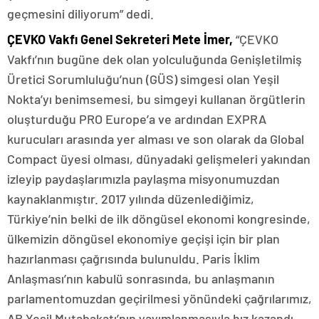
geçmesini diliyorum” dedi.
ÇEVKO Vakfı Genel Sekreteri Mete İmer,
“ÇEVKO
Vakfı’nın bugüne dek olan yolculuğunda Genişletilmiş
Üretici Sorumluluğu’nun (GÜS) simgesi olan Yeşil
Nokta’yı benimsemesi, bu simgeyi kullanan örgütlerin
oluşturduğu PRO Europe’a ve ardından EXPRA
kurucuları arasında yer alması ve son olarak da Global
Compact üyesi olması, dünyadaki gelişmeleri yakından
izleyip paydaşlarımızla paylaşma misyonumuzdan
kaynaklanmıştır. 2017 yılında düzenlediğimiz,
Türkiye’nin belki de ilk döngüsel ekonomi kongresinde,
ülkemizin döngüsel ekonomiye geçişi için bir plan
hazırlanması çağrısında bulunuldu. Paris İklim
Anlaşması’nın kabulü sonrasında, bu anlaşmanın
parlamentomuzdan geçirilmesi yönündeki çağrılarımız,
AB Yeşil Mutabakatı’nın yayımlanmasıyla hız kazandı.