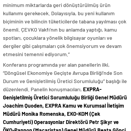
minimum miktarlarda geri dönüştürülmüş ürün
kullanımı gerekecek. Dolayısıyla, bu yeni kullanım
biçiminin ve bilincin tüketicilerde tabana yayılması çok
önemli. ÇEVKO Vakfı’nın bu anlamda yaptığı, kamu
spotları, çocuklara yönelik bilgisayar oyunları ve
dergiler gibi çalışmaları çok önemsiyorum ve devam
etmesini temenni ediyorum.”
Konferans programında yer alan panellerin ilki,
“Döngüsel Ekonomiye Geçişte Avrupa Birliği’nde Son
Durum ve Genişletilmiş Üretici Sorumluluğu” başlığı ile
düzenlendi. Panelin konuşmacıları,
EXPRA-
Genişletilmiş Üretici Sorumluluğu Birliği Genel Müdürü
Joachim Quoden, EXPRA Kamu ve Kurumsal İletişim
Müdürü Monika Romenska, EKO-KOM (Çek
Cumhuriyeti) Operasyonlar Direktörü Petr Şikyr ve
ÖKO-Pannon (Macaristan) Genel Müdürü Beata Gönci