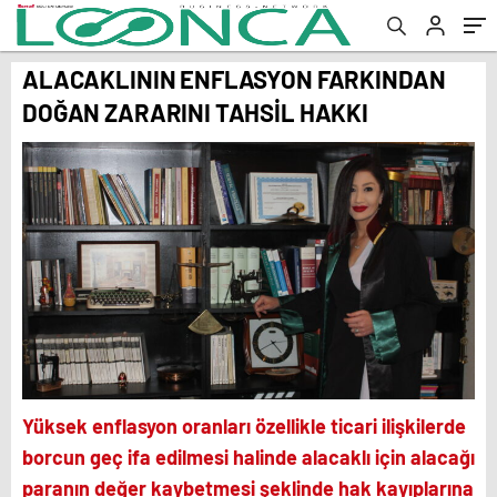
ALACAKLININ ENFLASYON FARKINDAN
DOĞAN ZARARINI TAHSİL HAKKI
Yüksek enflasyon oranları özellikle ticari ilişkilerde
borcun geç ifa edilmesi halinde alacaklı için alacağı
paranın değer kaybetmesi şeklinde hak kayıplarına