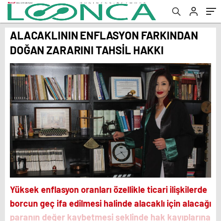
ALACAKLININ ENFLASYON FARKINDAN
DOĞAN ZARARINI TAHSİL HAKKI
Yüksek enflasyon oranları özellikle ticari ilişkilerde
borcun geç ifa edilmesi halinde alacaklı için alacağı
paranın değer kaybetmesi şeklinde hak kayıplarına