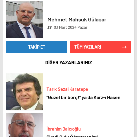
Mehmet Mahşuk Gülaçar
03 Mart 2024 Pazar
TAKİP ET
TÜM YAZILARI
DİĞER YAZARLARIMIZ
Tarık Sezai Karatepe
"Güzel bir borç!" ya da Karz-ı Hasen
İbrahim Balcıoğlu
Şimdi Oldu Öğretmenim!