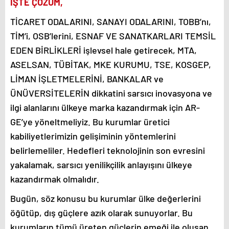
İŞTE ÇÖZÜM,
TİCARET ODALARINI, SANAYI ODALARINI, TOBB’nı,
TİM’i, OSB’lerini, ESNAF VE SANATKARLARI TEMSİL
EDEN BİRLİKLERİ işlevsel hale getirecek, MTA,
ASELSAN, TÜBİTAK, MKE KURUMU, TSE, KOSGEP,
LİMAN İŞLETMELERİNİ, BANKALAR ve
ÜNÜVERSİTELERİN dikkatini sarsıcı inovasyona ve
ilgi alanlarını ülkeye marka kazandırmak için AR-
GE’ye yöneltmeliyiz. Bu kurumlar üretici
kabiliyetlerimizin gelişiminin yöntemlerini
belirlemeliler. Hedefleri teknolojinin son evresini
yakalamak, sarsıcı yenilikçilik anlayışını ülkeye
kazandırmak olmalıdır.
Bugün, söz konusu bu kurumlar ülke değerlerini
öğütüp, dış güçlere azık olarak sunuyorlar. Bu
kurumların tümü üreten güçlerin emeği ile oluşan