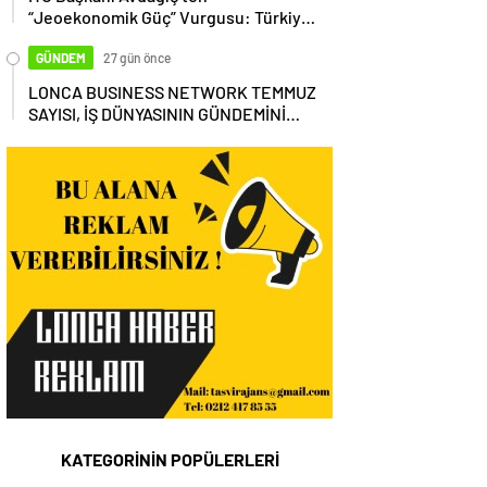
“Jeoekonomik Güç” Vurgusu: Türkiye,
Küresel Tedarik Zincirinin Merkezi
Olmalı
GÜNDEM
27 gün önce
LONCA BUSINESS NETWORK TEMMUZ
SAYISI, İŞ DÜNYASININ GÜNDEMİNİ
MASAYA YATIRDI
KATEGORİNİN POPÜLERLERİ