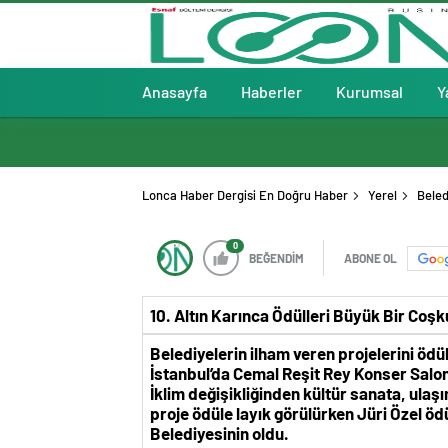
Anasayfa
Haberler
Kurumsal
Y
Lonca Haber Dergisi En Doğru Haber
Yerel
Beled
0
BEĞENDİM
ABONE OL
10. Altın Karınca Ödülleri Büyük Bir Co
Belediyelerin ilham veren projelerini ödü
İstanbul’da Cemal Reşit Rey Konser Salo
İklim değişikliğinden kültür sanata, ula
proje ödüle layık görülürken Jüri Özel ö
Belediyesinin oldu.