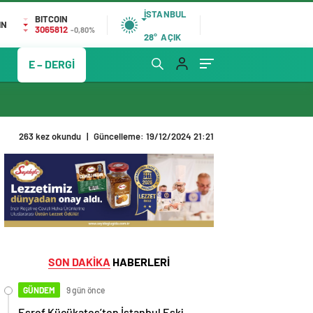
İSTANBUL
BITCOIN
IN
3065812
-0,80%
28°
AÇIK
E – DERGİ
263 kez okundu
|
Güncelleme: 19/12/2024 21:21
SON DAKİKA
HABERLERİ
GÜNDEM
9 gün önce
Eşref Küçükateş’ten İstanbul Eski