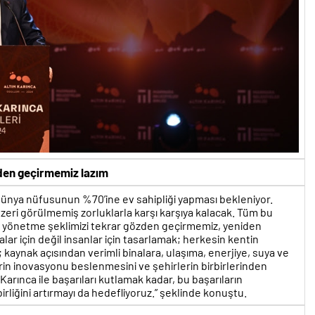
zden geçirmemiz lazım
 dünya nüfusunun %70’ine ev sahipliği yapması bekleniyor.
nzeri görülmemiş zorluklarla karşı karşıya kalacak. Tüm bu
izi yönetme şeklimizi tekrar gözden geçirmemiz, yeniden
lar için değil insanlar için tasarlamak; herkesin kentin
kaynak açısından verimli binalara, ulaşıma, enerjiye, suya ve
erin inovasyonu beslenmesini ve şehirlerin birbirlerinden
arınca ile başarıları kutlamak kadar, bu başarıların
irliğini artırmayı da hedefliyoruz.” şeklinde konuştu.