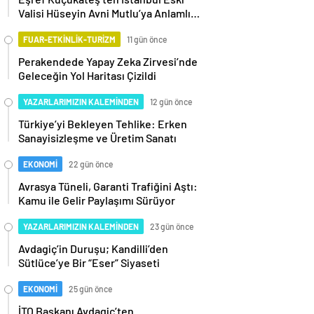
Valisi Hüseyin Avni Mutlu’ya Anlamlı
Ziyaret
FUAR-ETKİNLİK-TURİZM
11 gün önce
Perakendede Yapay Zeka Zirvesi’nde
Geleceğin Yol Haritası Çizildi
YAZARLARIMIZIN KALEMİNDEN
12 gün önce
Türkiye’yi Bekleyen Tehlike: Erken
Sanayisizleşme ve Üretim Sanatı
EKONOMİ
22 gün önce
Avrasya Tüneli, Garanti Trafiğini Aştı:
Kamu ile Gelir Paylaşımı Sürüyor
YAZARLARIMIZIN KALEMİNDEN
23 gün önce
Avdagiç’in Duruşu; Kandilli’den
Sütlüce’ye Bir “Eser” Siyaseti
EKONOMİ
25 gün önce
İTO Başkanı Avdagiç’ten