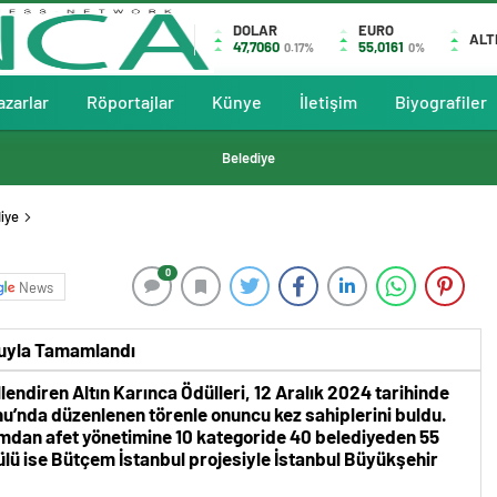
DOLAR
EURO
ALT
47,7060
55,0161
0.17%
0%
azarlar
Röportajlar
Künye
İletişim
Biyografiler
Belediye
iye
0
News
şkuyla Tamamlandı
llendiren Altın Karınca Ödülleri, 12 Aralık 2024 tarihinde
nu’nda düzenlenen törenle onuncu kez sahiplerini buldu.
şımdan afet yönetimine 10 kategoride 40 belediyeden 55
dülü ise Bütçem İstanbul projesiyle İstanbul Büyükşehir