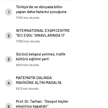
Türkiye’de ve dünyada bilim
yapan daha fazla kız çocuğuna
1
ihtiyaç var!
17415 kez okundu
INTERNATIONAL EXAM CENTRE
“IEC ESOL” SINAVLARINDA 17
2
Türkiye Birinciliği mavigün
17365 kez okundu
koleji’nde
Sürücü belgesi yetmez, trafik
kültürü eğitimi şart!
3
9020 kez okundu
MATEMATİK DALINDA
MAVİGÜNE ALTIN MADALYA
4
5512 kez okundu
Prof. Dr. Tarhan: “Despot kişiler
eleştiriye kapalıdır”
5