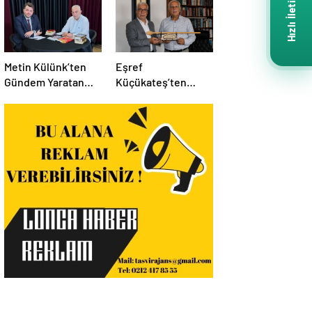
Hızlı İletişim
Metin Külünk’ten
Eşref
Gündem Yaratan
Küçükateş’ten
Açıklamalar:
İstanbul Eski Valisi
Ekonomi, Liyakat ve
Hüseyin Avni
Siyasete İlişkin
Mutlu’ya Anlamlı
Dikkat Çeken
Ziyaret
Mesajlar