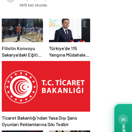
4915 kez okundu
Filistin Konvoyu
Türkiye’de 115
Sakarya’daki Eğitim
Yangına Müdahale
Kampını
Edildi: 110’u Kontrol
Tamamladı: Ankara
Altına Alındı
Etabı Başlıyor
Ticaret Bakanlığı’ndan Yasa Dışı Şans
✉
Oyunları Reklamlarına Sıkı Tedbir