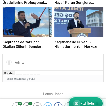
Üreticilerine Profesyonel
Hayali Kuran Gençlere
Stüdyo Desteği
Ücretsiz Tercih Rehberliği
Kâğıthane’de Yaz Spor
Kâğıthane’de Güvenlik
Okulları Şöleni: Gençler
Hizmetlerine Yeni Merkez:
Yeteneklerini Sergiledi
Sultan Selim Polis Merkezi’nin
Temeli Atıldı
Gönder
En az 10 karakter gerekli
Lonca Haber
✉
Hızlı İletişim
0
0