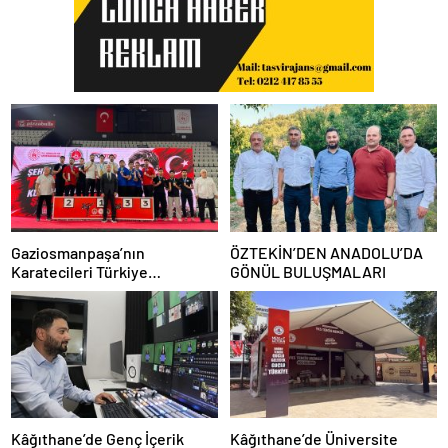
Gaziosmanpaşa’nın
ÖZTEKİN’DEN ANADOLU’DA
Karatecileri Türkiye
GÖNÜL BULUŞMALARI
Şampiyonası’nda Kürsüyü
Bırakmadı
Kâğıthane’de Genç İçerik
Kâğıthane’de Üniversite