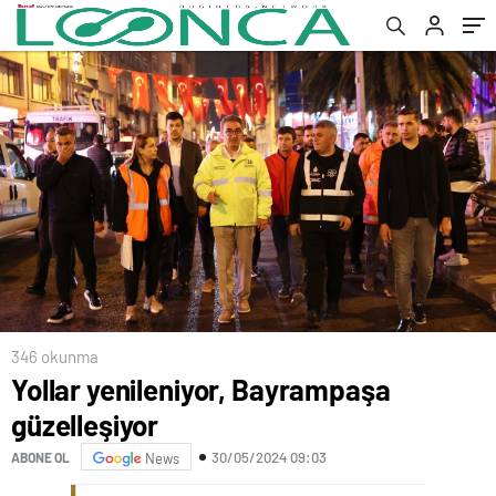
346 okunma
Yollar yenileniyor, Bayrampaşa
güzelleşiyor
30/05/2024 09:03
ABONE OL
News