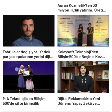
Auran Kozmetik’ten 30
milyon TL’lik yatırım: Üretim
kapasitesi 21 milyon adede
çıkacak
Fabrikalar değişiyor: Yedek
Kolaysoft Teknoloji’den
parça depolarının yerini dijital
Bilişim500’de Beşinci Kez
üretim arşivleri alacak
Zirve Başarısı
MİA Teknoloji’den Bilişim
Dijital Reklamcılıkta Yeni
500’de çifte birincilik
Dönem: Yapay Zekâ ve
Influencer Reklamlarına Yeni