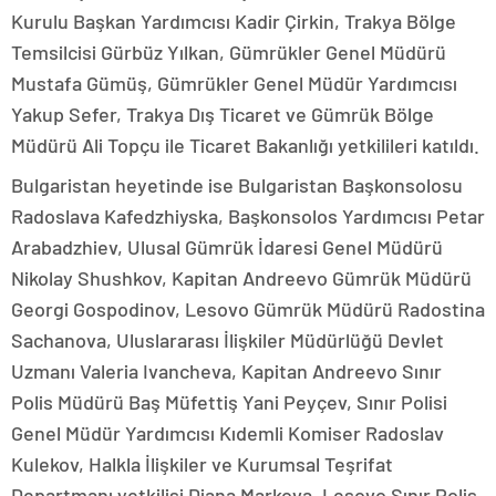
Kurulu Başkan Yardımcısı Kadir Çirkin, Trakya Bölge
Temsilcisi Gürbüz Yılkan, Gümrükler Genel Müdürü
Mustafa Gümüş, Gümrükler Genel Müdür Yardımcısı
Yakup Sefer, Trakya Dış Ticaret ve Gümrük Bölge
Müdürü Ali Topçu ile Ticaret Bakanlığı yetkilileri katıldı.
Bulgaristan heyetinde ise Bulgaristan Başkonsolosu
Radoslava Kafedzhiyska, Başkonsolos Yardımcısı Petar
Arabadzhiev, Ulusal Gümrük İdaresi Genel Müdürü
Nikolay Shushkov, Kapitan Andreevo Gümrük Müdürü
Georgi Gospodinov, Lesovo Gümrük Müdürü Radostina
Sachanova, Uluslararası İlişkiler Müdürlüğü Devlet
Uzmanı Valeria Ivancheva, Kapitan Andreevo Sınır
Polis Müdürü Baş Müfettiş Yani Peyçev, Sınır Polisi
Genel Müdür Yardımcısı Kıdemli Komiser Radoslav
Kulekov, Halkla İlişkiler ve Kurumsal Teşrifat
Departmanı yetkilisi Diana Markova, Lesovo Sınır Polis