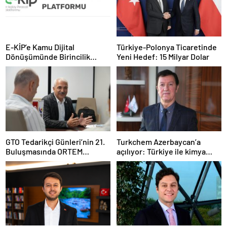
E-KİP’e Kamu Dijital
Türkiye-Polonya Ticaretinde
Dönüşümünde Birincilik
Yeni Hedef: 15 Milyar Dolar
Ödülü
GTO Tedarikçi Günleri’nin 21.
Turkchem Azerbaycan’a
Buluşmasında ORTEM
açılıyor: Türkiye ile kimya
Elektronik Tedarikçi
ticaretinde yeni dönem
Adaylarıyla Buluştu