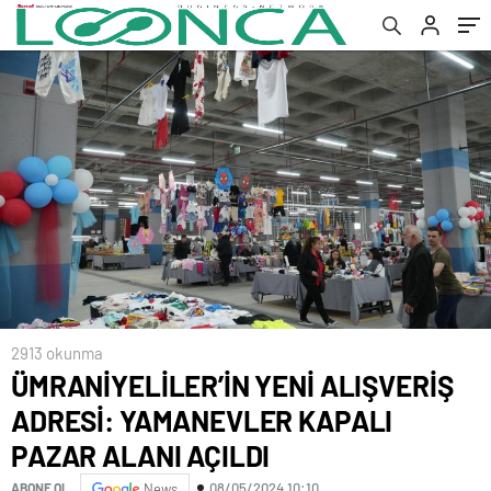
2913 okunma
ÜMRANİYELİLER’İN YENİ ALIŞVERİŞ
ADRESİ: YAMANEVLER KAPALI
PAZAR ALANI AÇILDI
08/05/2024 10:10
ABONE OL
News