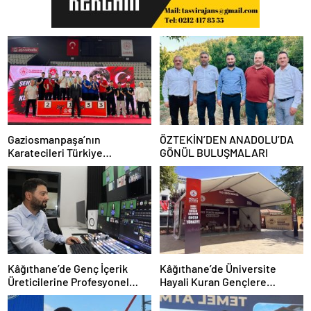
Gaziosmanpaşa’nın
ÖZTEKİN’DEN ANADOLU’DA
Karatecileri Türkiye
GÖNÜL BULUŞMALARI
Şampiyonası’nda Kürsüyü
Bırakmadı
Kâğıthane’de Genç İçerik
Kâğıthane’de Üniversite
Üreticilerine Profesyonel
Hayali Kuran Gençlere
Stüdyo Desteği
Ücretsiz Tercih Rehberliği