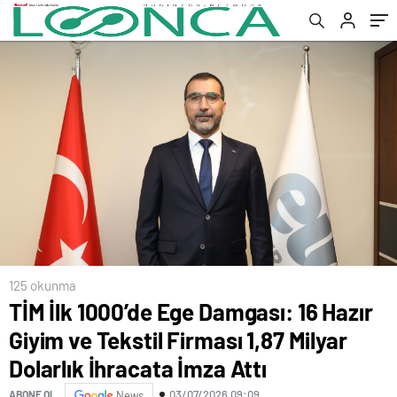
İhracata İmza Attı
125 okunma
TİM İlk 1000’de Ege Damgası: 16 Hazır
Giyim ve Tekstil Firması 1,87 Milyar
Dolarlık İhracata İmza Attı
03/07/2026 09:09
ABONE OL
News