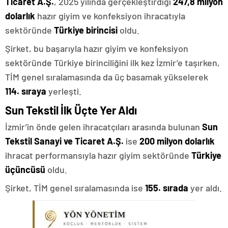
Ticaret A.Ş.
, 2025 yılında gerçekleştirdiği
247,8 milyon
dolarlık
hazır giyim ve konfeksiyon ihracatıyla
sektöründe
Türkiye birincisi
oldu.
Şirket, bu başarıyla hazır giyim ve konfeksiyon
sektöründe Türkiye birinciliğini ilk kez İzmir’e taşırken,
TİM genel sıralamasında da üç basamak yükselerek
114. sıraya
yerleşti.
Sun Tekstil İlk Üçte Yer Aldı
İzmir’in önde gelen ihracatçıları arasında bulunan
Sun
Tekstil Sanayi ve Ticaret A.Ş.
ise
200 milyon dolarlık
ihracat performansıyla hazır giyim sektöründe
Türkiye
üçüncüsü
oldu.
Şirket, TİM genel sıralamasında ise
155. sırada
yer aldı.