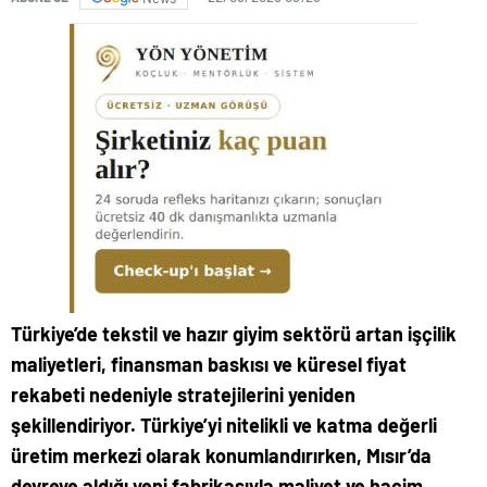
Türkiye’de tekstil ve hazır giyim sektörü artan işçilik
maliyetleri, finansman baskısı ve küresel fiyat
rekabeti nedeniyle stratejilerini yeniden
şekillendiriyor. Türkiye’yi nitelikli ve katma değerli
üretim merkezi olarak konumlandırırken, Mısır’da
devreye aldığı yeni fabrikasıyla maliyet ve hacim