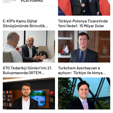
E-KİP’e Kamu Dijital
Türkiye-Polonya Ticaretinde
Dönüşümünde Birincilik
Yeni Hedef: 15 Milyar Dolar
Ödülü
GTO Tedarikçi Günleri’nin 21.
Turkchem Azerbaycan’a
Buluşmasında ORTEM
açılıyor: Türkiye ile kimya
Elektronik Tedarikçi
ticaretinde yeni dönem
Adaylarıyla Buluştu