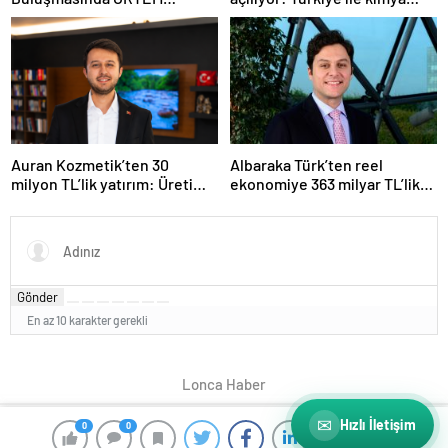
Elektronik Tedarikçi
ticaretinde yeni dönem
Adaylarıyla Buluştu
Auran Kozmetik’ten 30
Albaraka Türk’ten reel
milyon TL’lik yatırım: Üretim
ekonomiye 363 milyar TL’lik
kapasitesi 21 milyon adede
finansman desteği
çıkacak
Gönder
En az 10 karakter gerekli
Lonca Haber
✉
Hızlı İletişim
0
0