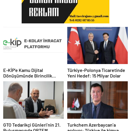
E-KİP’e Kamu Dijital
Türkiye-Polonya Ticaretinde
Dönüşümünde Birincilik
Yeni Hedef: 15 Milyar Dolar
Ödülü
GTO Tedarikçi Günleri’nin 21.
Turkchem Azerbaycan’a
Buluşmasında ORTEM
açılıyor: Türkiye ile kimya