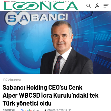
197 okunma
Sabancı Holding CEO’su Cenk
Alper WBCSD İcra Kurulu’ndaki tek
Türk yönetici oldu
05/01/2025 17:21
ABONE OL
News