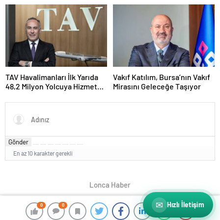
Dönüşümle Şekilleniyor
Atama: Mustafa Selcen
Yönetim Kurulu Üyesi Oldu
TAV Havalimanları İlk Yarıda
Vakıf Katılım, Bursa’nın Vakıf
48,2 Milyon Yolcuya Hizmet
Mirasını Geleceğe Taşıyor
Verdi
Gönder
En az 10 karakter gerekli
Lonca Haber
✉
Hızlı İletişim
0
0